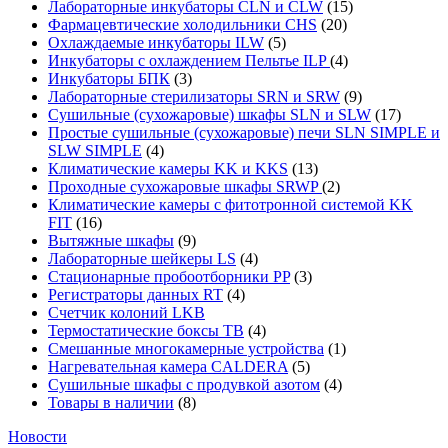
Лабораторные инкубаторы CLN и CLW
(15)
Фармацевтические холодильники CHS
(20)
Охлаждаемые инкубаторы ILW
(5)
Инкубаторы с охлаждением Пельтье ILP
(4)
Инкубаторы БПК
(3)
Лабораторные стерилизаторы SRN и SRW
(9)
Сушильные (сухожаровые) шкафы SLN и SLW
(17)
Простые сушильные (сухожаровые) печи SLN SIMPLE и
SLW SIMPLE
(4)
Климатические камеры KK и KKS
(13)
Проходные сухожаровые шкафы SRWP
(2)
Климатические камеры с фитотронной системой KK
FIT
(16)
Вытяжные шкафы
(9)
Лабораторные шейкеры LS
(4)
Стационарные пробоотборники PP
(3)
Регистраторы данных RT
(4)
Счетчик колоний LKB
Термостатические боксы TB
(4)
Смешанные многокамерные устройства
(1)
Нагревательная камера CALDERA
(5)
Сушильные шкафы с продувкой азотом
(4)
Товары в наличии
(8)
Новости