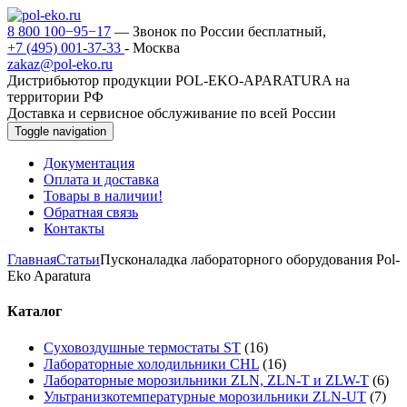
8 800 100−95−17
— Звонок по России бесплатный,
+7 (495) 001-37-33
- Москва
zakaz@pol-eko.ru
Дистрибьютор продукции POL-EKO-APARATURA на
территории РФ
Доставка и сервисное обслуживание по всей России
Toggle navigation
Документация
Оплата и доставка
Товары в наличии!
Обратная связь
Контакты
Главная
Статьи
Пусконаладка лабораторного оборудования Pol-
Eko Aparatura
Каталог
Суховоздушные термостаты ST
(16)
Лабораторные холодильники CHL
(16)
Лабораторные морозильники ZLN, ZLN-T и ZLW-T
(6)
Ультранизкотемпературные морозильники ZLN-UT
(7)