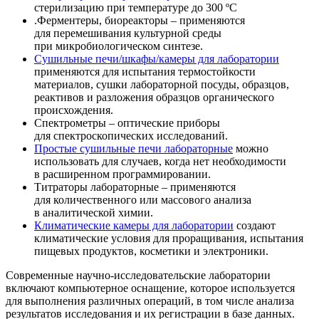
стерилизацию при температуре до 300
º
C
.Ферментеры, биореакторы – применяются
для перемешивания культурной среды
при микробиологическом синтезе.
Сушильные печи/шкафы/камеры для лаборатории
применяются
для испытания термостойкости
материалов, сушки лабораторной посуды, образцов,
реактивов и разложения образцов органического
происхождения
.
Спектрометры – оптические приборы
для спектроскопических исследований.
Простые сушильные печи лабораторные
можно
использовать для случаев, когда нет необходимости
в расширенном программировании.
Титраторы лабораторные – применяются
для количественного или массового анализа
в аналитической химии.
Климатические камеры для лаборатории
создают
климатические условия для проращивания, испытания
пищевых продуктов, косметики и электроники.
Современные научно-исследовательские лаборатории
включают компьютерное оснащение, которое используется
для выполнения различных операций, в том числе анализа
результатов исследования и их регистрации в базе данных.