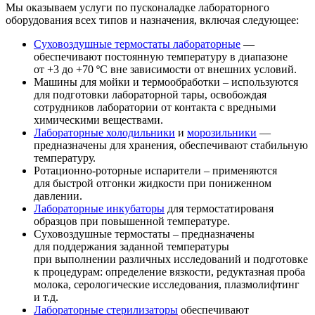
Мы оказываем услуги по пусконаладке лабораторного
оборудования всех типов и назначения, включая следующее:
Суховоздушные термостаты лабораторные
—
обеспечивают постоянную температуру в диапазоне
от +3 до +70
º
C вне зависимости от внешних условий.
Машины для мойки и термообработки – используются
для подготовки лабораторной тары, освобождая
сотрудников лаборатории от контакта с вредными
химическими веществами.
Лабораторные холодильники
и
морозильники
—
предназначены для хранения, обеспечивают стабильную
температуру.
Ротационно-роторные испарители – применяются
для быстрой отгонки жидкости при пониженном
давлении.
Лабораторные инкубаторы
для термостатированя
образцов при повышенной температуре.
Суховоздушные термостаты – предназначены
для поддержания заданной температуры
при выполнении различных исследований и подготовке
к процедурам: определение вязкости, редуктазная проба
молока, серологические исследования, плазмолифтинг
и т.д.
Лабораторные стерилизаторы
обеспечивают