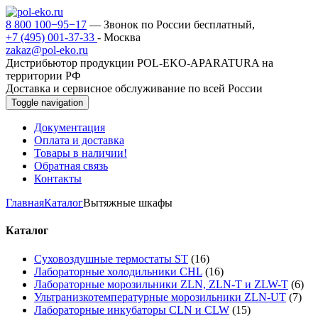
8 800 100−95−17
— Звонок по России бесплатный,
+7 (495) 001-37-33
- Москва
zakaz@pol-eko.ru
Дистрибьютор продукции POL-EKO-APARATURA на
территории РФ
Доставка и сервисное обслуживание по всей России
Toggle navigation
Документация
Оплата и доставка
Товары в наличии!
Обратная связь
Контакты
Главная
Каталог
Вытяжные шкафы
Каталог
Суховоздушные термостаты ST
(16)
Лабораторные холодильники CHL
(16)
Лабораторные морозильники ZLN, ZLN-T и ZLW-T
(6)
Ультранизкотемпературные морозильники ZLN-UT
(7)
Лабораторные инкубаторы CLN и CLW
(15)