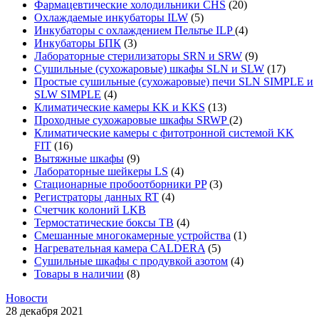
Фармацевтические холодильники CHS
(20)
Охлаждаемые инкубаторы ILW
(5)
Инкубаторы с охлаждением Пельтье ILP
(4)
Инкубаторы БПК
(3)
Лабораторные стерилизаторы SRN и SRW
(9)
Сушильные (сухожаровые) шкафы SLN и SLW
(17)
Простые сушильные (сухожаровые) печи SLN SIMPLE и
SLW SIMPLE
(4)
Климатические камеры KK и KKS
(13)
Проходные сухожаровые шкафы SRWP
(2)
Климатические камеры с фитотронной системой KK
FIT
(16)
Вытяжные шкафы
(9)
Лабораторные шейкеры LS
(4)
Стационарные пробоотборники PP
(3)
Регистраторы данных RT
(4)
Счетчик колоний LKB
Термостатические боксы TB
(4)
Смешанные многокамерные устройства
(1)
Нагревательная камера CALDERA
(5)
Сушильные шкафы с продувкой азотом
(4)
Товары в наличии
(8)
Новости
28 декабря 2021