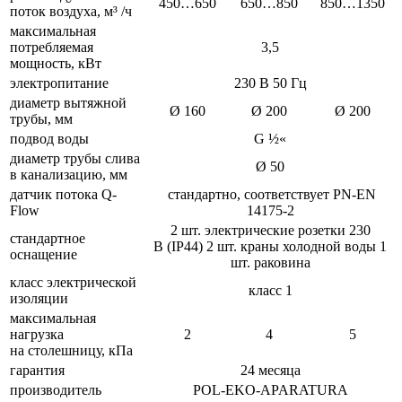
450…650
650…850
850…1350
поток воздуха, м³ /ч
максимальная
потребляемая
3,5
мощность, кВт
электропитание
230 В 50 Гц
диаметр вытяжной
Ø 160
Ø 200
Ø 200
трубы, мм
подвод воды
G ½«
диаметр трубы слива
Ø 50
в канализацию, мм
датчик потока Q-
стандартно, соответствует PN-EN
Flow
14175-2
2 шт. электрические розетки 230
стандартное
В (IP44) 2 шт. краны холодной воды 1
оснащение
шт. раковина
класс электрической
класс 1
изоляции
максимальная
нагрузка
2
4
5
на столешницу, кПа
гарантия
24 месяца
производитель
POL-EKO-APARATURA