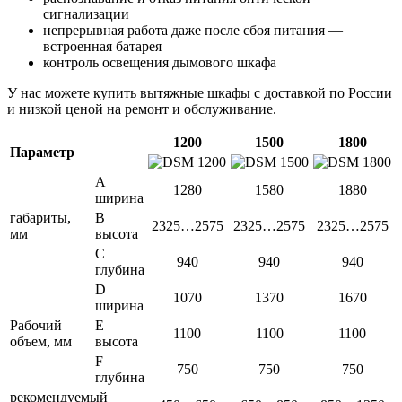
сигнализации
непрерывная работа даже после сбоя питания —
встроенная батарея
контроль освещения дымового шкафа
У нас можете купить вытяжные шкафы с доставкой по России
и низкой ценой на ремонт и обслуживание.
1200
1500
1800
Параметр
A
1280
1580
1880
ширина
габариты,
B
2325…2575
2325…2575
2325…2575
мм
высота
C
940
940
940
глубина
D
1070
1370
1670
ширина
Рабочий
E
1100
1100
1100
объем, мм
высота
F
750
750
750
глубина
рекомендуемый