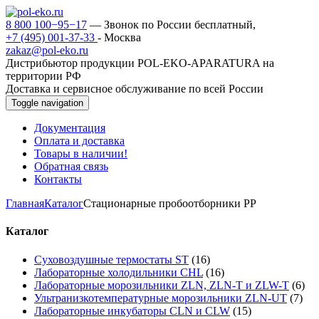
8 800 100−95−17
— Звонок по России бесплатный,
+7 (495) 001-37-33
- Москва
zakaz@pol-eko.ru
Дистрибьютор продукции POL-EKO-APARATURA на
территории РФ
Доставка и сервисное обслуживание по всей России
Toggle navigation
Документация
Оплата и доставка
Товары в наличии!
Обратная связь
Контакты
Главная
Каталог
Стационарные пробоотборники PP
Каталог
Суховоздушные термостаты ST
(16)
Лабораторные холодильники CHL
(16)
Лабораторные морозильники ZLN, ZLN-T и ZLW-T
(6)
Ультранизкотемпературные морозильники ZLN-UT
(7)
Лабораторные инкубаторы CLN и CLW
(15)