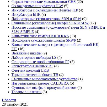
Фармацевтические холодильники CHS
(20)
Охлаждаемые инкубаторы ILW
(5)
Инкубаторы с охлаждением Пельтье ILP
(4)
Инкубаторы БПК
(3)
Лабораторные стерилизаторы SRN и SRW
(9)
Сушильные (сухожаровые) шкафы SLN и SLW
(17)
Простые сушильные (сухожаровые) печи SLN SIMPLE и
SLW SIMPLE
(4)
Климатические камеры KK и KKS
(13)
Проходные сухожаровые шкафы SRWP
(2)
Климатические камеры с фитотронной системой KK
FIT
(16)
Вытяжные шкафы
(9)
Лабораторные шейкеры LS
(4)
Стационарные пробоотборники PP
(3)
Регистраторы данных RT
(4)
Счетчик колоний LKB
Термостатические боксы TB
(4)
Смешанные многокамерные устройства
(1)
Нагревательная камера CALDERA
(5)
Сушильные шкафы с продувкой азотом
(4)
Товары в наличии
(8)
Новости
28 декабря 2021