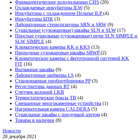
Фармацевтические холодильники CHS
(20)
Охлаждаемые инкубаторы ILW
(5)
Инкубаторы с охлаждением Пельтье ILP
(4)
Инкубаторы БПК
(3)
Лабораторные стерилизаторы SRN и SRW
(9)
Сушильные (сухожаровые) шкафы SLN и SLW
(17)
Простые сушильные (сухожаровые) печи SLN SIMPLE и
SLW SIMPLE
(4)
Климатические камеры KK и KKS
(13)
Проходные сухожаровые шкафы SRWP
(2)
Климатические камеры с фитотронной системой KK
FIT
(16)
Вытяжные шкафы
(9)
Лабораторные шейкеры LS
(4)
Стационарные пробоотборники PP
(3)
Регистраторы данных RT
(4)
Счетчик колоний LKB
Термостатические боксы TB
(4)
Смешанные многокамерные устройства
(1)
Нагревательная камера CALDERA
(5)
Сушильные шкафы с продувкой азотом
(4)
Товары в наличии
(8)
Новости
28 декабря 2021