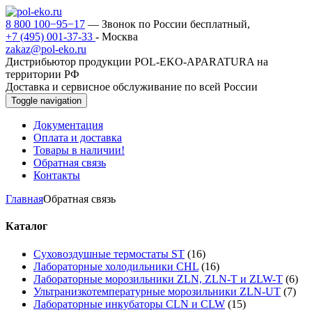
8 800 100−95−17
— Звонок по России бесплатный,
+7 (495) 001-37-33
- Москва
zakaz@pol-eko.ru
Дистрибьютор продукции POL-EKO-APARATURA на
территории РФ
Доставка и сервисное обслуживание по всей России
Toggle navigation
Документация
Оплата и доставка
Товары в наличии!
Обратная связь
Контакты
Главная
Обратная связь
Каталог
Суховоздушные термостаты ST
(16)
Лабораторные холодильники CHL
(16)
Лабораторные морозильники ZLN, ZLN-T и ZLW-T
(6)
Ультранизкотемпературные морозильники ZLN-UT
(7)
Лабораторные инкубаторы CLN и CLW
(15)