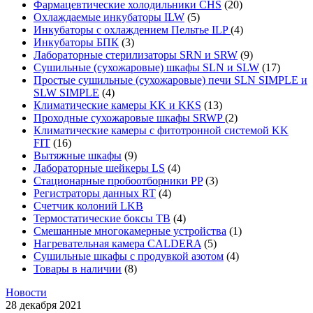
Фармацевтические холодильники CHS
(20)
Охлаждаемые инкубаторы ILW
(5)
Инкубаторы с охлаждением Пельтье ILP
(4)
Инкубаторы БПК
(3)
Лабораторные стерилизаторы SRN и SRW
(9)
Сушильные (сухожаровые) шкафы SLN и SLW
(17)
Простые сушильные (сухожаровые) печи SLN SIMPLE и
SLW SIMPLE
(4)
Климатические камеры KK и KKS
(13)
Проходные сухожаровые шкафы SRWP
(2)
Климатические камеры с фитотронной системой KK
FIT
(16)
Вытяжные шкафы
(9)
Лабораторные шейкеры LS
(4)
Стационарные пробоотборники PP
(3)
Регистраторы данных RT
(4)
Счетчик колоний LKB
Термостатические боксы TB
(4)
Смешанные многокамерные устройства
(1)
Нагревательная камера CALDERA
(5)
Сушильные шкафы с продувкой азотом
(4)
Товары в наличии
(8)
Новости
28 декабря 2021