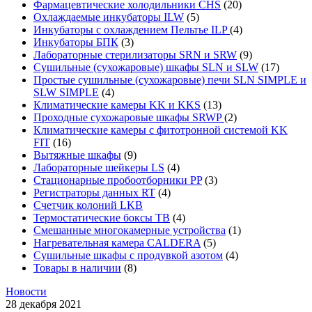
Фармацевтические холодильники CHS
(20)
Охлаждаемые инкубаторы ILW
(5)
Инкубаторы с охлаждением Пельтье ILP
(4)
Инкубаторы БПК
(3)
Лабораторные стерилизаторы SRN и SRW
(9)
Сушильные (сухожаровые) шкафы SLN и SLW
(17)
Простые сушильные (сухожаровые) печи SLN SIMPLE и
SLW SIMPLE
(4)
Климатические камеры KK и KKS
(13)
Проходные сухожаровые шкафы SRWP
(2)
Климатические камеры с фитотронной системой KK
FIT
(16)
Вытяжные шкафы
(9)
Лабораторные шейкеры LS
(4)
Стационарные пробоотборники PP
(3)
Регистраторы данных RT
(4)
Счетчик колоний LKB
Термостатические боксы TB
(4)
Смешанные многокамерные устройства
(1)
Нагревательная камера CALDERA
(5)
Сушильные шкафы с продувкой азотом
(4)
Товары в наличии
(8)
Новости
28 декабря 2021