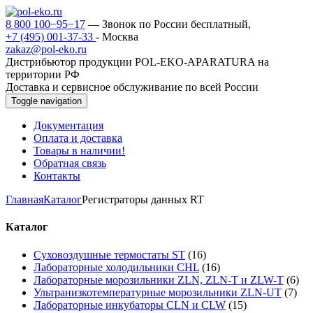
8 800 100−95−17
— Звонок по России бесплатный,
+7 (495) 001-37-33
- Москва
zakaz@pol-eko.ru
Дистрибьютор продукции POL-EKO-APARATURA на
территории РФ
Доставка и сервисное обслуживание по всей России
Toggle navigation
Документация
Оплата и доставка
Товары в наличии!
Обратная связь
Контакты
Главная
Каталог
Регистраторы данных RT
Каталог
Суховоздушные термостаты ST
(16)
Лабораторные холодильники CHL
(16)
Лабораторные морозильники ZLN, ZLN-T и ZLW-T
(6)
Ультранизкотемпературные морозильники ZLN-UT
(7)
Лабораторные инкубаторы CLN и CLW
(15)