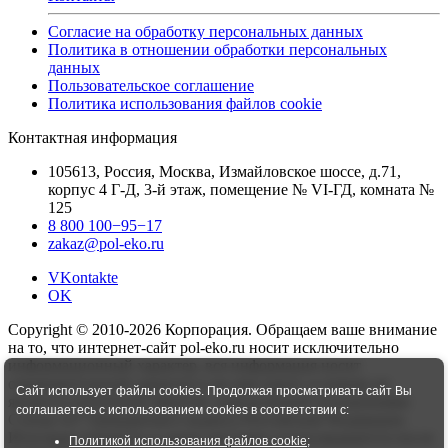
Согласие на обработку персональных данных
Политика в отношении обработки персональных
данных
Пользовательское соглашение
Политика использования файлов cookie
Контактная информация
105613, Россия, Москва, Измайловское шоссе, д.71,
корпус 4 Г-Д, 3-й этаж, помещение № VI-ГД, комната №
125
8 800 100−95−17
zakaz@pol-eko.ru
VKontakte
OK
Copyright © 2010-2026 Корпорация. Обращаем ваше внимание
на то, что интернет-сайт pol-eko.ru носит исключительно
информационный характер, вся информация носит
ознакомительный характер и ни при каких условиях не
Сайт использует файлы cookies. Продолжая просматривать сайт Вы
является публичной офертой, определяемой положениями
соглашаетесь с использованием cookies в соответствии с:
Статьи 437 Гражданского кодекса Российской Федерации.
Итоговая стоимость и сроки доставки согласовываются после
Политикой использования файлов cookie
;