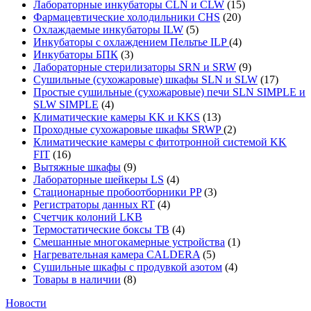
Лабораторные инкубаторы CLN и CLW
(15)
Фармацевтические холодильники CHS
(20)
Охлаждаемые инкубаторы ILW
(5)
Инкубаторы с охлаждением Пельтье ILP
(4)
Инкубаторы БПК
(3)
Лабораторные стерилизаторы SRN и SRW
(9)
Сушильные (сухожаровые) шкафы SLN и SLW
(17)
Простые сушильные (сухожаровые) печи SLN SIMPLE и
SLW SIMPLE
(4)
Климатические камеры KK и KKS
(13)
Проходные сухожаровые шкафы SRWP
(2)
Климатические камеры с фитотронной системой KK
FIT
(16)
Вытяжные шкафы
(9)
Лабораторные шейкеры LS
(4)
Стационарные пробоотборники PP
(3)
Регистраторы данных RT
(4)
Счетчик колоний LKB
Термостатические боксы TB
(4)
Смешанные многокамерные устройства
(1)
Нагревательная камера CALDERA
(5)
Сушильные шкафы с продувкой азотом
(4)
Товары в наличии
(8)
Новости