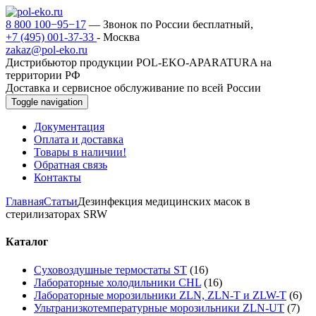
8 800 100−95−17
— Звонок по России бесплатный,
+7 (495) 001-37-33
- Москва
zakaz@pol-eko.ru
Дистрибьютор продукции POL-EKO-APARATURA на
территории РФ
Доставка и сервисное обслуживание по всей России
Toggle navigation
Документация
Оплата и доставка
Товары в наличии!
Обратная связь
Контакты
Главная
Статьи
Дезинфекция медицинских масок в
стерилизаторах SRW
Каталог
Суховоздушные термостаты ST
(16)
Лабораторные холодильники CHL
(16)
Лабораторные морозильники ZLN, ZLN-T и ZLW-T
(6)
Ультранизкотемпературные морозильники ZLN-UT
(7)