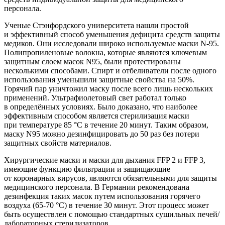
персонала.
Ученые Стэнфордского университета нашли простой
и эффективный способ уменьшения дефицита средств защиты
медиков. Они исследовали широко используемые маски N-95.
Полипропиленовые волокна, которые являются ключевым
защитным слоем масок N95, были протестированы
несколькими способами. Спирт и отбеливатели после одного
использования уменьшили защитные свойства на 50%.
Горячий пар уничтожил маску после всего лишь нескольких
применений. Ультрафиолетовый свет работал только
в определённых условиях. Было доказано, что наиболее
эффективным способом является стерилизация маски
при температуре 85 °C в течение 20 минут. Таким образом,
маску N95 можно дезинфицировать до 50 раз без потери
защитных свойств материалов.
Хирургические маски и маски для дыхания FFP 2 и FFP 3,
имеющие функцию фильтрации и защищающие
от коронарных вирусов, являются обязательными для защиты
медицинского персонала. В Германии рекомендована
дезинфекция таких масок путем использования горячего
воздуха
(65
-70 °C) в течение 30 минут. Этот процесс может
быть осуществлен с помощью стандартных сушильных печей/
лабораторных стерилизаторов.