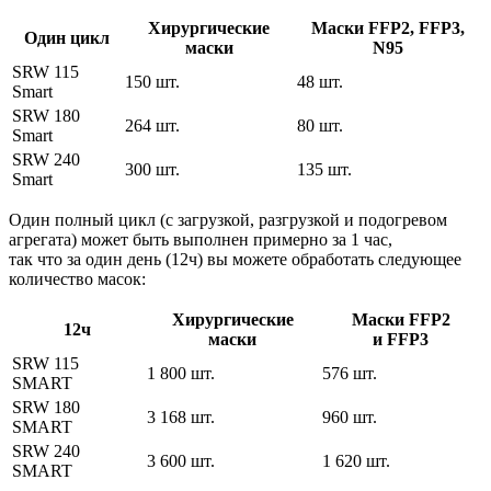
Хирургические
Маски FFP2, FFP3,
Один цикл
маски
N95
SRW 115
150 шт.
48 шт.
Smart
SRW 180
264 шт.
80 шт.
Smart
SRW 240
300 шт.
135 шт.
Smart
Один полный цикл
(с
загрузкой, разгрузкой и подогревом
агрегата) может быть выполнен примерно за 1 час,
так что за один день
(12ч
) вы можете обработать следующее
количество масок:
Хирургические
Маски FFP2
12ч
маски
и FFP3
SRW 115
1 800 шт.
576 шт.
SMART
SRW 180
3 168 шт.
960 шт.
SMART
SRW 240
3 600 шт.
1 620 шт.
SMART