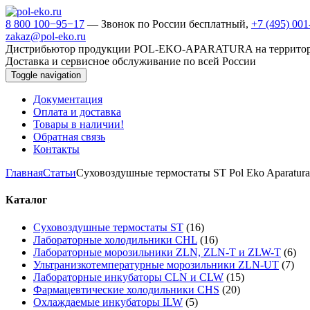
8 800 100−95−17
— Звонок по России бесплатный,
+7 (495) 00
zakaz@pol-eko.ru
Дистрибьютор продукции POL-EKO-APARATURA на террито
Доставка и сервисное обслуживание по всей России
Toggle navigation
Документация
Оплата и доставка
Товары в наличии!
Обратная связь
Контакты
Главная
Статьи
Суховоздушные термостаты ST Pol Eko Aparatura
Каталог
Суховоздушные термостаты ST
(16)
Лабораторные холодильники CHL
(16)
Лабораторные морозильники ZLN, ZLN-T и ZLW-T
(6)
Ультранизкотемпературные морозильники ZLN-UT
(7)
Лабораторные инкубаторы CLN и CLW
(15)
Фармацевтические холодильники CHS
(20)
Охлаждаемые инкубаторы ILW
(5)