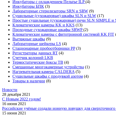
Инкубаторы с охлаждением Пельтье ILP
(4)
Инкубаторы БПК
(3)
Лабораторные стерилизаторы SRN и SRW
(9)
Сушильные (сухожаровые) шкафы SLN и SLW
(17)
Простые сушильные (сухожаровые) печи SLN SIMPLE 
Климатические камеры KK и KKS
(13)
Проходные сухожаровые шкафы SRWP
(2)
Климатические камеры с фитотронной системой KK FIT
Вытяжные шкафы
(9)
Лабораторные шейкеры LS
(4)
Стационарные пробоотборники PP
(3)
Регистраторы данных RT
(4)
Счетчик колоний LKB
Термостатические боксы TB
(4)
Смешанные многокамерные устройства
(1)
Нагревательная камера CALDERA
(5)
Сушильные шкафы с продувкой азотом
(4)
Товары в наличии
(8)
Новости
28 декабря 2021
С Новым 2022 годом!
16 июня 2021
Российские учёные создали ионную ловушку для сверхточного 
15 июня 2021