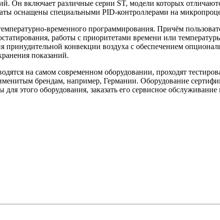
й. Он включает различные серии ST, модели которых отличаютс
статы оснащены специальными PID-контроллерами на микропроце
емпературно-временного программирования. Причём пользовате
статирования, работы с приоритетами времени или температуры
ия принудительной конвекции воздуха с обеспечением опционал
хранения показаний.
дятся на самом современном оборудовании, проходят тестирова
т именитым брендам, например, Германии. Оборудование сертиф
для этого оборудования, заказать его сервисное обслуживание 