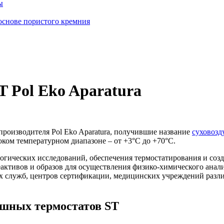
ы
основе пористого кремния
 Pol Eko Aparatura
роизводителя Pol Eko Aparatura, получившие название
суховозд
оком температурном диапазоне – от +3°С до +70°С.
логических исследований, обеспечения термостатирования и со
активов и образов для осуществления физико-химического анали
х служб, центров сертификации, медицинских учреждений раз
ушных термостатов ST