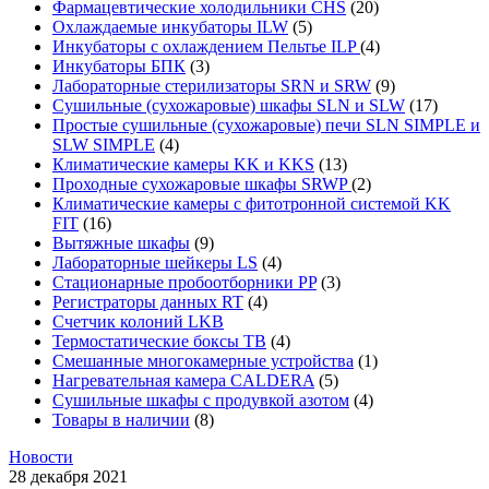
Фармацевтические холодильники CHS
(20)
Охлаждаемые инкубаторы ILW
(5)
Инкубаторы с охлаждением Пельтье ILP
(4)
Инкубаторы БПК
(3)
Лабораторные стерилизаторы SRN и SRW
(9)
Сушильные (сухожаровые) шкафы SLN и SLW
(17)
Простые сушильные (сухожаровые) печи SLN SIMPLE и
SLW SIMPLE
(4)
Климатические камеры KK и KKS
(13)
Проходные сухожаровые шкафы SRWP
(2)
Климатические камеры с фитотронной системой KK
FIT
(16)
Вытяжные шкафы
(9)
Лабораторные шейкеры LS
(4)
Стационарные пробоотборники PP
(3)
Регистраторы данных RT
(4)
Счетчик колоний LKB
Термостатические боксы TB
(4)
Смешанные многокамерные устройства
(1)
Нагревательная камера CALDERA
(5)
Сушильные шкафы с продувкой азотом
(4)
Товары в наличии
(8)
Новости
28 декабря 2021