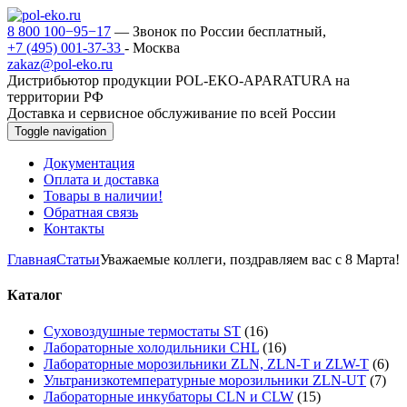
8 800 100−95−17
— Звонок по России бесплатный,
+7 (495) 001-37-33
- Москва
zakaz@pol-eko.ru
Дистрибьютор продукции POL-EKO-APARATURA на
территории РФ
Доставка и сервисное обслуживание по всей России
Toggle navigation
Документация
Оплата и доставка
Товары в наличии!
Обратная связь
Контакты
Главная
Статьи
Уважаемые коллеги, поздравляем вас с 8 Марта!
Каталог
Суховоздушные термостаты ST
(16)
Лабораторные холодильники CHL
(16)
Лабораторные морозильники ZLN, ZLN-T и ZLW-T
(6)
Ультранизкотемпературные морозильники ZLN-UT
(7)
Лабораторные инкубаторы CLN и CLW
(15)