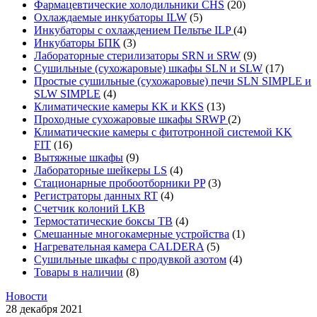
Фармацевтические холодильники CHS
(20)
Охлаждаемые инкубаторы ILW
(5)
Инкубаторы с охлаждением Пельтье ILP
(4)
Инкубаторы БПК
(3)
Лабораторные стерилизаторы SRN и SRW
(9)
Сушильные (сухожаровые) шкафы SLN и SLW
(17)
Простые сушильные (сухожаровые) печи SLN SIMPLE и
SLW SIMPLE
(4)
Климатические камеры KK и KKS
(13)
Проходные сухожаровые шкафы SRWP
(2)
Климатические камеры с фитотронной системой KK
FIT
(16)
Вытяжные шкафы
(9)
Лабораторные шейкеры LS
(4)
Стационарные пробоотборники PP
(3)
Регистраторы данных RT
(4)
Счетчик колоний LKB
Термостатические боксы TB
(4)
Смешанные многокамерные устройства
(1)
Нагревательная камера CALDERA
(5)
Сушильные шкафы с продувкой азотом
(4)
Товары в наличии
(8)
Новости
28 декабря 2021