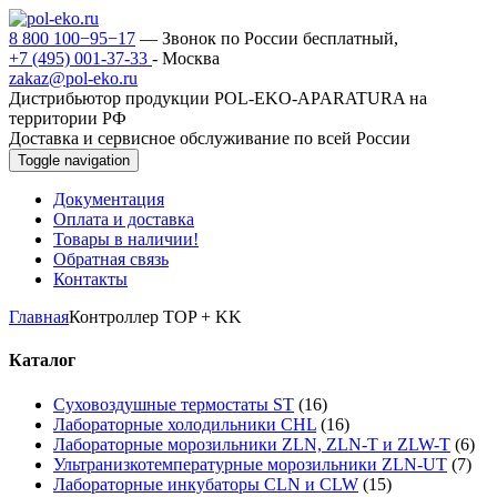
8 800 100−95−17
— Звонок по России бесплатный,
+7 (495) 001-37-33
- Москва
zakaz@pol-eko.ru
Дистрибьютор продукции POL-EKO-APARATURA на
территории РФ
Доставка и сервисное обслуживание по всей России
Toggle navigation
Документация
Оплата и доставка
Товары в наличии!
Обратная связь
Контакты
Главная
Контроллер TOP + KK
Каталог
Суховоздушные термостаты ST
(16)
Лабораторные холодильники CHL
(16)
Лабораторные морозильники ZLN, ZLN-T и ZLW-T
(6)
Ультранизкотемпературные морозильники ZLN-UT
(7)
Лабораторные инкубаторы CLN и CLW
(15)