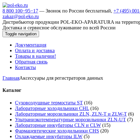
8 800 100−95−17
— Звонок по России бесплатный,
+7 (495) 00
zakaz@pol-eko.ru
Дистрибьютор продукции POL-EKO-APARATURA на террито
Доставка и сервисное обслуживание по всей России
Toggle navigation
Документация
Оплата и доставка
Товары в наличии!
Обратная связь
Контакты
Главная
Аксессуары для регистраторов данных
Каталог
Суховоздушные термостаты ST
(16)
Лабораторные холодильники CHL
(16)
Лабораторные морозильники ZLN, ZLN-T и ZLW-T
(6)
Ультранизкотемпературные морозильники ZLN-UT
(7)
Лабораторные инкубаторы CLN и CLW
(15)
Фармацевтические холодильники CHS
(20)
Охлаждаемые инкубаторы ILW
(5)