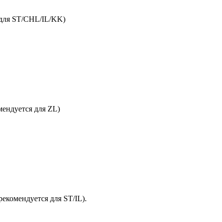
для ST/CHL/IL/KK)
мендуется
для ZL)
рекомендуется
для ST/IL).