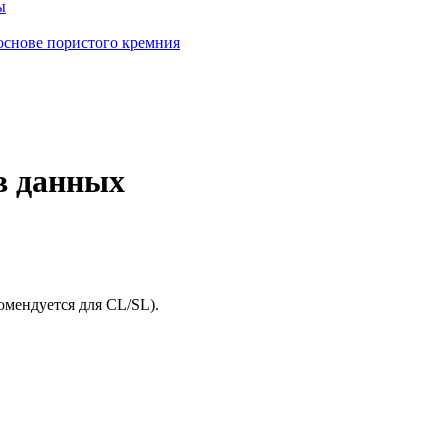
ы
основе пористого кремния
в данных
омендуется
для CL/SL).