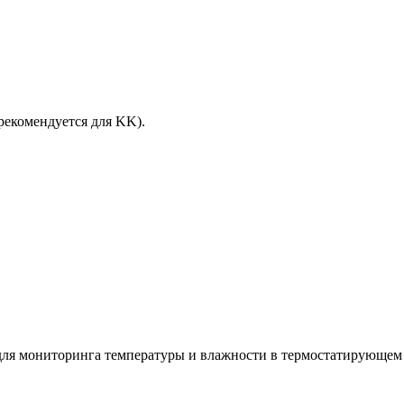
рекомендуется
для KK).
о для мониторинга температуры и влажности в термостатирующ