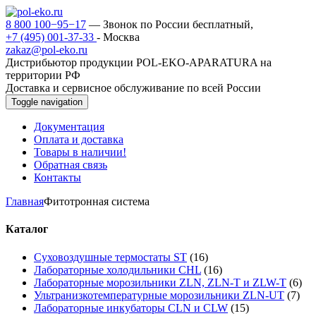
8 800 100−95−17
— Звонок по России бесплатный,
+7 (495) 001-37-33
- Москва
zakaz@pol-eko.ru
Дистрибьютор продукции POL-EKO-APARATURA на
территории РФ
Доставка и сервисное обслуживание по всей России
Toggle navigation
Документация
Оплата и доставка
Товары в наличии!
Обратная связь
Контакты
Главная
Фитотронная система
Каталог
Суховоздушные термостаты ST
(16)
Лабораторные холодильники CHL
(16)
Лабораторные морозильники ZLN, ZLN-T и ZLW-T
(6)
Ультранизкотемпературные морозильники ZLN-UT
(7)
Лабораторные инкубаторы CLN и CLW
(15)