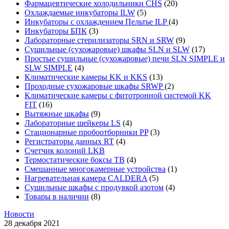
Фармацевтические холодильники CHS
(20)
Охлаждаемые инкубаторы ILW
(5)
Инкубаторы с охлаждением Пельтье ILP
(4)
Инкубаторы БПК
(3)
Лабораторные стерилизаторы SRN и SRW
(9)
Сушильные (сухожаровые) шкафы SLN и SLW
(17)
Простые сушильные (сухожаровые) печи SLN SIMPLE и
SLW SIMPLE
(4)
Климатические камеры KK и KKS
(13)
Проходные сухожаровые шкафы SRWP
(2)
Климатические камеры с фитотронной системой KK
FIT
(16)
Вытяжные шкафы
(9)
Лабораторные шейкеры LS
(4)
Стационарные пробоотборники PP
(3)
Регистраторы данных RT
(4)
Счетчик колоний LKB
Термостатические боксы TB
(4)
Смешанные многокамерные устройства
(1)
Нагревательная камера CALDERA
(5)
Сушильные шкафы с продувкой азотом
(4)
Товары в наличии
(8)
Новости
28 декабря 2021