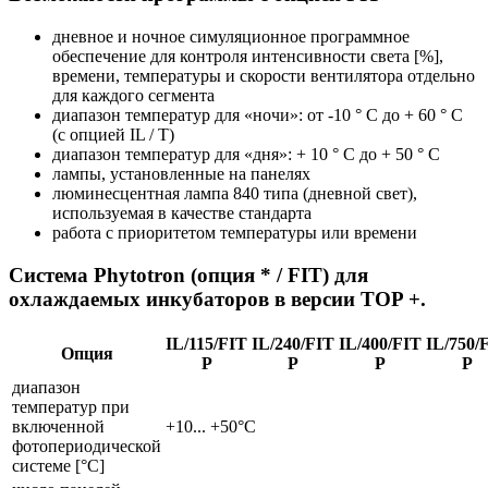
дневное и ночное симуляционное программное
обеспечение для контроля интенсивности света [%],
времени, температуры и скорости вентилятора отдельно
для каждого сегмента
диапазон температур для «ночи»: от -10 ° C до + 60 ° C
(с опцией IL / T)
диапазон температур для «дня»: + 10 ° C до + 50 ° C
лампы, установленные на панелях
люминесцентная лампа 840 типа (дневной свет),
используемая в качестве стандарта
работа с приоритетом температуры или времени
Система Phytotron (опция * / FIT) для
охлаждаемых инкубаторов в версии TOP +.
IL/115/FIT
IL/240/FIT
IL/400/FIT
IL/750/
Опция
P
P
P
P
диапазон
температур при
включенной
+10... +50°С
фотопериодической
системе [°С]