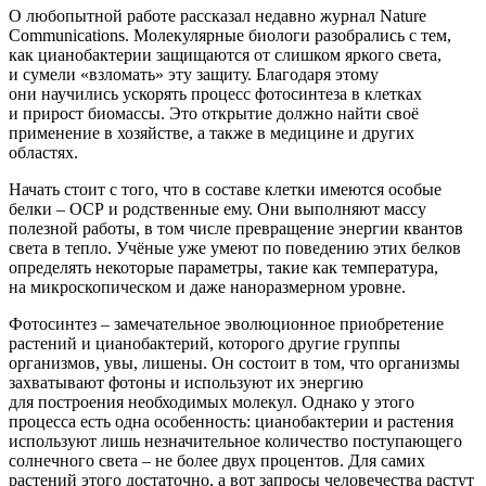
О любопытной работе рассказал недавно журнал Nature
Communications. Молекулярные биологи разобрались с тем,
как цианобактерии защищаются от слишком яркого света,
и сумели
«взломать
» эту защиту. Благодаря этому
они научились ускорять процесс фотосинтеза в клетках
и прирост биомассы. Это открытие должно найти своё
применение в хозяйстве, а также в медицине и других
областях.
Начать стоит с того, что в составе клетки имеются особые
белки – ОСР и родственные ему. Они выполняют массу
полезной работы, в том числе превращение энергии квантов
света в тепло. Учёные уже умеют по поведению этих белков
определять некоторые параметры, такие как температура,
на микроскопическом и даже наноразмерном уровне.
Фотосинтез – замечательное эволюционное приобретение
растений и цианобактерий, которого другие группы
организмов, увы, лишены. Он состоит в том, что организмы
захватывают фотоны и используют их энергию
для построения необходимых молекул. Однако у этого
процесса есть одна особенность: цианобактерии и растения
используют лишь незначительное количество поступающего
солнечного света – не более двух процентов. Для самих
растений этого достаточно, а вот запросы человечества растут