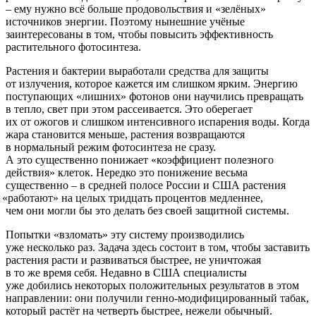
– ему нужно всё больше продовольствия и
«зелёных
»
источников энергии. Поэтому нынешние учёные
заинтересованы в том, чтобы повысить эффективность
растительного фотосинтеза.
Растения и бактерии выработали средства для защиты
от излучения, которое кажется им слишком ярким. Энергию
поступающих
«лишних
» фотонов они научились превращать
в тепло, свет при этом рассеивается. Это оберегает
их от ожогов и слишком интенсивного испарения воды. Когда
жара становится меньше, растения возвращаются
в нормальный режим фотосинтеза не сразу.
А это существенно понижает
«коэффициент
полезного
действия» клеток. Нередко это понижение весьма
существенно – в средней полосе России и США растения
«работают
» на целых тридцать процентов медленнее,
чем они могли бы это делать без своей защитной системы.
Попытки
«взломать
» эту систему производились
уже несколько раз. Задача здесь состоит в том, чтобы заставить
растения расти и развиваться быстрее, не уничтожая
в то же время себя. Недавно в США специалисты
уже добились некоторых положительных результатов в этом
направлении: они получили генно-модифицированный табак,
который растёт на четверть быстрее, нежели обычный.