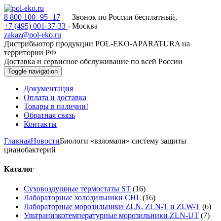
8 800 100−95−17
— Звонок по России бесплатный,
+7 (495) 001-37-33
- Москва
zakaz@pol-eko.ru
Дистрибьютор продукции POL-EKO-APARATURA на
территории РФ
Доставка и сервисное обслуживание по всей России
Toggle navigation
Документация
Оплата и доставка
Товары в наличии!
Обратная связь
Контакты
Главная
Новости
Биологи «взломали» систему защиты
цианобактерий
Каталог
Суховоздушные термостаты ST
(16)
Лабораторные холодильники CHL
(16)
Лабораторные морозильники ZLN, ZLN-T и ZLW-T
(6)
Ультранизкотемпературные морозильники ZLN-UT
(7)