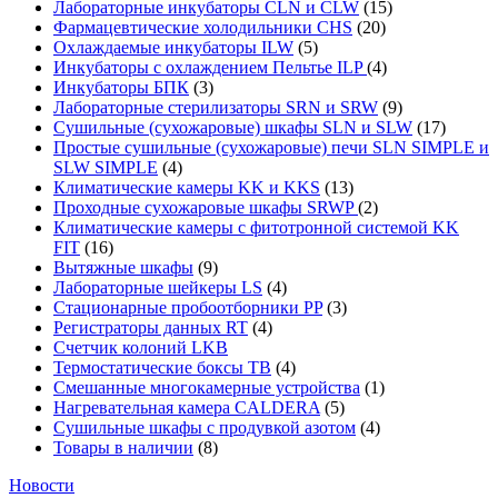
Лабораторные инкубаторы CLN и CLW
(15)
Фармацевтические холодильники CHS
(20)
Охлаждаемые инкубаторы ILW
(5)
Инкубаторы с охлаждением Пельтье ILP
(4)
Инкубаторы БПК
(3)
Лабораторные стерилизаторы SRN и SRW
(9)
Сушильные (сухожаровые) шкафы SLN и SLW
(17)
Простые сушильные (сухожаровые) печи SLN SIMPLE и
SLW SIMPLE
(4)
Климатические камеры KK и KKS
(13)
Проходные сухожаровые шкафы SRWP
(2)
Климатические камеры с фитотронной системой KK
FIT
(16)
Вытяжные шкафы
(9)
Лабораторные шейкеры LS
(4)
Стационарные пробоотборники PP
(3)
Регистраторы данных RT
(4)
Счетчик колоний LKB
Термостатические боксы TB
(4)
Смешанные многокамерные устройства
(1)
Нагревательная камера CALDERA
(5)
Сушильные шкафы с продувкой азотом
(4)
Товары в наличии
(8)
Новости