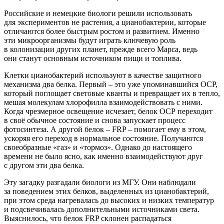
Российские и немецкие биологи решили использовать
для экспериментов не растения, а цианобактерии, которые
отличаются более быстрым ростом и развитием. Именно
эти микроорганизмы будут играть ключевую роль
в колонизации других планет, прежде всего Марса, ведь
они станут основным источником пищи и топлива.
Клетки цианобактерий используют в качестве защитного
механизма два белка. Первый – это уже упоминавшийся ОСР,
который поглощает световые кванты и превращает их в тепло,
мешая молекулам хлорофилла взаимодействовать с ними.
Когда чрезмерное освещение исчезает, белок ОСР переходит
в своё обычное состояние и снова запускает процесс
фотосинтеза. А другой белок – FRP – помогает ему в этом,
ускоряя его переход в нормальное состояние. Получаются
своеобразные
«газ
» и
«тормоз
». Однако до настоящего
времени не было ясно, как именно взаимодействуют друг
с другом эти два белка.
Эту загадку разгадали биологи из МГУ. Они наблюдали
за поведением этих белков, выделенных из цианобактерий,
при этом среда нагревалась до высоких и низких температур
и подсвечивалась дополнительными источниками света.
Выяснилось, что белок FRP склонен распадаться