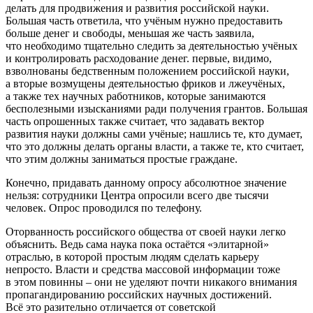
делать для продвижения и развития российской науки.
Большая часть ответила, что учёным нужно предоставить
больше денег и свободы, меньшая же часть заявила,
что необходимо тщательно следить за деятельностью учёных
и контролировать расходование денег. первые, видимо,
взволнованы бедственным положением российской науки,
а вторые возмущены деятельностью фриков и лжеучёных,
а также тех научных работников, которые занимаются
бесполезными изысканиями ради получения грантов. Большая
часть опрошенных также считает, что задавать вектор
развития науки должны сами учёные; нашлись те, кто думает,
что это должны делать органы власти, а также те, кто считает,
что этим должны заниматься простые граждане.
Конечно, придавать данному опросу абсолютное значение
нельзя: сотрудники Центра опросили всего две тысячи
человек. Опрос проводился по телефону.
Оторванность российского общества от своей науки легко
объяснить. Ведь сама наука пока остаётся
«элитарной
»
отраслью, в которой простым людям сделать карьеру
непросто. Власти и средства массовой информации тоже
в этом повинны – они не уделяют почти никакого внимания
пропагандированию российских научных достижений.
Всё это разительно отличается от советской