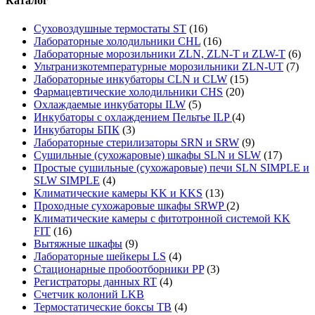
Каталог
Суховоздушные термостаты ST
(16)
Лабораторные холодильники CHL
(16)
Лабораторные морозильники ZLN, ZLN-T и ZLW-T
(6)
Ультранизкотемпературные морозильники ZLN-UT
(7)
Лабораторные инкубаторы CLN и CLW
(15)
Фармацевтические холодильники CHS
(20)
Охлаждаемые инкубаторы ILW
(5)
Инкубаторы с охлаждением Пельтье ILP
(4)
Инкубаторы БПК
(3)
Лабораторные стерилизаторы SRN и SRW
(9)
Сушильные (сухожаровые) шкафы SLN и SLW
(17)
Простые сушильные (сухожаровые) печи SLN SIMPLE и
SLW SIMPLE
(4)
Климатические камеры KK и KKS
(13)
Проходные сухожаровые шкафы SRWP
(2)
Климатические камеры с фитотронной системой KK
FIT
(16)
Вытяжные шкафы
(9)
Лабораторные шейкеры LS
(4)
Стационарные пробоотборники PP
(3)
Регистраторы данных RT
(4)
Счетчик колоний LKB
Термостатические боксы TB
(4)