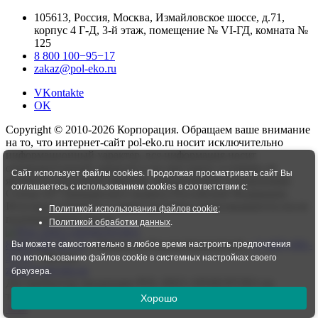
105613, Россия, Москва, Измайловское шоссе, д.71,
корпус 4 Г-Д, 3-й этаж, помещение № VI-ГД, комната №
125
8 800 100−95−17
zakaz@pol-eko.ru
VKontakte
OK
Copyright © 2010-2026 Корпорация. Обращаем ваше внимание
на то, что интернет-сайт pol-eko.ru носит исключительно
информационный характер, вся информация носит
ознакомительный характер и ни при каких условиях не
Сайт использует файлы cookies. Продолжая просматривать сайт Вы
является публичной офертой, определяемой положениями
соглашаетесь с использованием cookies в соответствии с:
Статьи 437 Гражданского кодекса Российской Федерации.
Итоговая стоимость и сроки доставки согласовываются после
Политикой использования файлов cookie
;
подтверждения заказа.
Политикой обработки данных
.
8 800 100−95−17
- Звонок по России бесплатный,
+7 (495) 001-
Вы можете самостоятельно в любое время настроить предпочтения
37-33
- Москва
по использованию файлов cookie в системных настройках своего
zakaz@pol-eko.ru
браузера.
Дистрибьютор продукции POL-EKO-APARATURA на
территории РФ
Хорошо
TOP