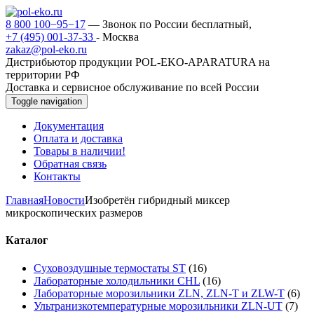
8 800 100−95−17
— Звонок по России бесплатный,
+7 (495) 001-37-33
- Москва
zakaz@pol-eko.ru
Дистрибьютор продукции POL-EKO-APARATURA на
территории РФ
Доставка и сервисное обслуживание по всей России
Toggle navigation
Документация
Оплата и доставка
Товары в наличии!
Обратная связь
Контакты
Главная
Новости
Изобретён гибридный миксер
микроскопических размеров
Каталог
Суховоздушные термостаты ST
(16)
Лабораторные холодильники CHL
(16)
Лабораторные морозильники ZLN, ZLN-T и ZLW-T
(6)
Ультранизкотемпературные морозильники ZLN-UT
(7)