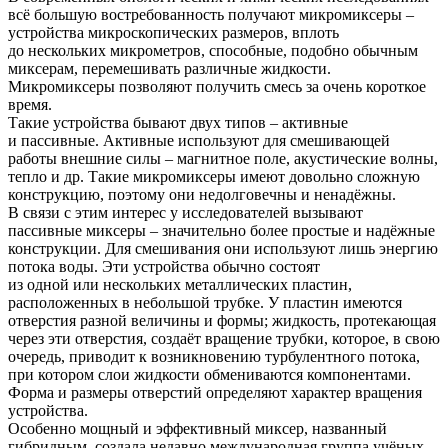
всё большую востребованность получают микромиксеры –
устройства микроскопических размеров, вплоть
до нескольких микрометров, способные, подобно обычным
миксерам, перемешивать различные жидкости.
Микромиксеры позволяют получить смесь за очень короткое
время.
Такие устройства бывают двух типов – активные
и пассивные. Активные используют для смешивающей
работы внешние силы – магнитное поле, акустические волны,
тепло и др. Такие микромиксеры имеют довольно сложную
конструкцию, поэтому они недолговечны и ненадёжны.
В связи с этим интерес у исследователей вызывают
пассивные миксеры – значительно более простые и надёжные
конструкции. Для смешивания они используют лишь энергию
потока воды. Эти устройства обычно состоят
из одной или нескольких металлических пластин,
расположенных в небольшой трубке. У пластин имеются
отверстия разной величины и формы; жидкость, протекающая
через эти отверстия, создаёт вращение трубки, которое, в свою
очередь, приводит к возникновению турбулентного потока,
при котором слои жидкости обмениваются компонентами.
Форма и размеры отверстий определяют характер вращения
устройства.
Особенно мощный и эффективный миксер, названный
гибридным, создала недавно международная группа учёных,