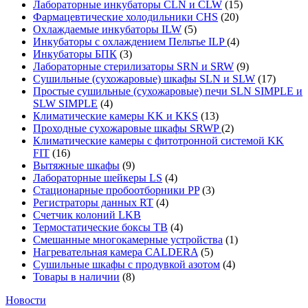
Лабораторные инкубаторы CLN и CLW
(15)
Фармацевтические холодильники CHS
(20)
Охлаждаемые инкубаторы ILW
(5)
Инкубаторы с охлаждением Пельтье ILP
(4)
Инкубаторы БПК
(3)
Лабораторные стерилизаторы SRN и SRW
(9)
Сушильные (сухожаровые) шкафы SLN и SLW
(17)
Простые сушильные (сухожаровые) печи SLN SIMPLE и
SLW SIMPLE
(4)
Климатические камеры KK и KKS
(13)
Проходные сухожаровые шкафы SRWP
(2)
Климатические камеры с фитотронной системой KK
FIT
(16)
Вытяжные шкафы
(9)
Лабораторные шейкеры LS
(4)
Стационарные пробоотборники PP
(3)
Регистраторы данных RT
(4)
Счетчик колоний LKB
Термостатические боксы TB
(4)
Смешанные многокамерные устройства
(1)
Нагревательная камера CALDERA
(5)
Сушильные шкафы с продувкой азотом
(4)
Товары в наличии
(8)
Новости