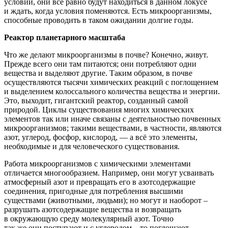
условий, они всё равно будут находиться в данном локусе
и ждать, когда условия поменяются. Есть микроорганизмы,
способные проводить в таком ожидании долгие годы.
Реактор планетарного масштаба
Что же делают микроорганизмы в почве? Конечно, живут.
Прежде всего они там питаются; они потребляют одни
вещества и выделяют другие. Таким образом, в почве
осуществляются тысячи химических реакций с поглощением
и выделением колоссального количества вещества и энергии.
Это, выходит, гигантский реактор, созданный самой
природой. Циклы существования многих химических
элементов так или иначе связаны с деятельностью почвенных
микроорганизмов; такими веществами, в частности, являются
азот, углерод, фосфор, кислород, — а всё это элементы,
необходимые и для человеческого существования.
Работа микроорганизмов с химическими элементами
отличается многообразием. Например, они могут усваивать
атмосферный азот и превращать его в азотсодержащие
соединения, пригодные для потребления высшими
существами
(животными
, людьми); но могут и наоборот –
разрушать азотсодержащие вещества и возвращать
в окружающую среду молекулярный азот. Точно
так же они поступают и с углеродом – то поглощают