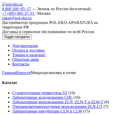
8 800 100−95−17
— Звонок по России бесплатный,
+7 (495) 001-37-33
- Москва
zakaz@pol-eko.ru
Дистрибьютор продукции POL-EKO-APARATURA на
территории РФ
Доставка и сервисное обслуживание по всей России
Toggle navigation
Документация
Оплата и доставка
Товары в наличии!
Обратная связь
Контакты
Главная
Новости
Микроорганизмы в почве
Каталог
Суховоздушные термостаты ST
(16)
Лабораторные холодильники CHL
(16)
Лабораторные морозильники ZLN, ZLN-T и ZLW-T
(6)
Ультранизкотемпературные морозильники ZLN-UT
(7)
Лабораторные инкубаторы CLN и CLW
(15)