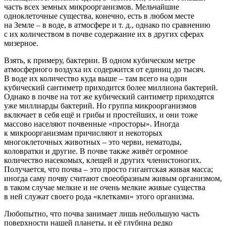
часть всех земных микроорганизмов. Мельчайшие
одноклеточные существа, конечно, есть в любом месте
на Земле – в воде, в атмосфере и т. д., однако по сравнению
с их количеством в почве содержание их в других сферах
мизерное.
Взять, к примеру, бактерии. В одном кубическом метре
атмосферного воздуха их содержится от единиц до тысяч.
В воде их количество куда выше – там всего на один
кубический сантиметр приходится более миллиона бактерий.
Однако в почве на тот же кубический сантиметр приходятся
уже миллиарды бактерий. Но группа микроорганизмов
включает в себя ещё и грибы и простейших, и они тоже
массово населяют почвенные
«просторы
». Иногда
к микроорганизмам причисляют и некоторых
многоклеточных животных – это черви, нематоды,
коловратки и другие. В почве также живёт огромное
количество насекомых, клещей и других членистоногих.
Получается, что почва – это просто гигантская живая масса;
иногда саму почву считают своеобразным живым организмом,
в таком случае мелкие и не очень мелкие живые существа
в ней служат своего рода
«клетками
» этого организма.
Любопытно, что почва занимает лишь небольшую часть
поверхности нашей планеты, и её глубина редко