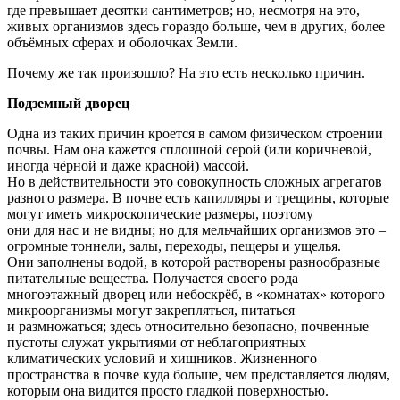
где превышает десятки сантиметров; но, несмотря на это,
живых организмов здесь гораздо больше, чем в других, более
объёмных сферах и оболочках Земли.
Почему же так произошло? На это есть несколько причин.
Подземный дворец
Одна из таких причин кроется в самом физическом строении
почвы. Нам она кажется сплошной серой
(или
коричневой,
иногда чёрной и даже красной) массой.
Но в действительности это совокупность сложных агрегатов
разного размера. В почве есть капилляры и трещины, которые
могут иметь микроскопические размеры, поэтому
они для нас и не видны; но для мельчайших организмов это –
огромные тоннели, залы, переходы, пещеры и ущелья.
Они заполнены водой, в которой растворены разнообразные
питательные вещества. Получается своего рода
многоэтажный дворец или небоскрёб, в
«комнатах
» которого
микроорганизмы могут закрепляться, питаться
и размножаться; здесь относительно безопасно, почвенные
пустоты служат укрытиями от неблагоприятных
климатических условий и хищников. Жизненного
пространства в почве куда больше, чем представляется людям,
которым она видится просто гладкой поверхностью.