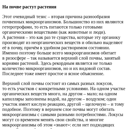
На почве растут растения
Этот очевидный тезис – вторая причина разнообразия
почвенных микроорганизмов. Большинство из них являются
гетеротрофами, то есть питаются только готовыми
органическими веществами
(как
животные и люди).
А растения – это как раз те существа, которые эту органику
производят из неорганических веществ и обильно выделяют
её в почву, причём в удобном растворимом состоянии.
Именно поэтому больше всего микроорганизмов обитает
в ризосфере – так называется верхний слой почвы, занятый
корнями растений. Здесь рекордным является не только
количество микроорганизмов, но и их видовой состав.
Последнее тоже имеет простое и ясное объяснение.
Верхний слой почвы состоит из самых разных локусов,
то есть участков с конкретными условиями. На одном участке
органических веществ много, на другом – мало; на одном
капилляры заполнены водой, на другом – воздухом; один
участок имеет кислую реакцию, другой – щелочную – и тому
подобное. Поэтому в верхнем слое почвы могут обитать
микроорганизмы с самыми разными потребностями. Локусы
могут со временем менять свои свойства, и многие
микроорганизмы об этом
«знают
»: если нет подходящих