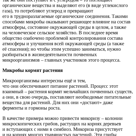
органические вещества и выделяют его
(в
виде углекислого
газа), то потребляют углерод и превращают
его в трудноразлагаемые органические соединения. Такими
способами микробы оказывают решающее влияние на состав
атмосферы, состояние окружающей среды в целом, а также
на человеческое сельское хозяйство. В последнее время
общество озабочено проблемой контролирования состава
атмосферы и улучшения всей окружающей среды
(а
также
её спасения); но чтобы этим успешно заниматься, нужно
разбираться в жизнедеятельности почвенных
микроорганизмов – главных участников этого процесса.
Микробы кормят растения
Микроорганизмы интересны ещё и тем,
что они обеспечивают питание растений. Процесс этот
взаимный – растения кормят мельчайших почвенных существ,
а они, в свою очередь, поставляют необходимые питательные
вещества для растений. Для них они
«достают
» даже
ферменты и гормоны роста.
В качестве примера можно привести микоризу – колонии
микроскопических грибов, растущих на корнях деревьев
и вступающих с ними в симбиоз. Микориза присутствует
и на корнях многих травянистых растений. Эти грибы