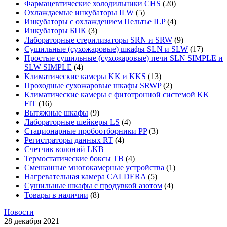
Фармацевтические холодильники CHS
(20)
Охлаждаемые инкубаторы ILW
(5)
Инкубаторы с охлаждением Пельтье ILP
(4)
Инкубаторы БПК
(3)
Лабораторные стерилизаторы SRN и SRW
(9)
Сушильные (сухожаровые) шкафы SLN и SLW
(17)
Простые сушильные (сухожаровые) печи SLN SIMPLE и
SLW SIMPLE
(4)
Климатические камеры KK и KKS
(13)
Проходные сухожаровые шкафы SRWP
(2)
Климатические камеры с фитотронной системой KK
FIT
(16)
Вытяжные шкафы
(9)
Лабораторные шейкеры LS
(4)
Стационарные пробоотборники PP
(3)
Регистраторы данных RT
(4)
Счетчик колоний LKB
Термостатические боксы TB
(4)
Смешанные многокамерные устройства
(1)
Нагревательная камера CALDERA
(5)
Сушильные шкафы с продувкой азотом
(4)
Товары в наличии
(8)
Новости
28 декабря 2021