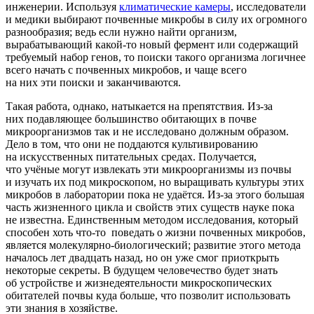
инженерии. Используя
климатические камеры
, исследователи
и медики выбирают почвенные микробы в силу их огромного
разнообразия; ведь если нужно найти организм,
вырабатывающий какой-то новый фермент или содержащий
требуемый набор генов, то поиски такого организма логичнее
всего начать с почвенных микробов, и чаще всего
на них эти поиски и заканчиваются.
Такая работа, однако, натыкается на препятствия. Из-за
них подавляющее большинство обитающих в почве
микроорганизмов так и не исследовано должным образом.
Дело в том, что они не поддаются культивированию
на искусственных питательных средах. Получается,
что учёные могут извлекать эти микроорганизмы из почвы
и изучать их под микроскопом, но выращивать культуры этих
микробов в лаборатории пока не удаётся. Из-за этого большая
часть жизненного цикла и свойств этих существ науке пока
не известна. Единственным методом исследования, который
способен хоть
что-то
поведать о жизни почвенных микробов,
является молекулярно-биологический; развитие этого метода
началось лет двадцать назад, но он уже смог приоткрыть
некоторые секреты. В будущем человечество будет знать
об устройстве и жизнедеятельности микроскопических
обитателей почвы куда больше, что позволит использовать
эти знания в хозяйстве.