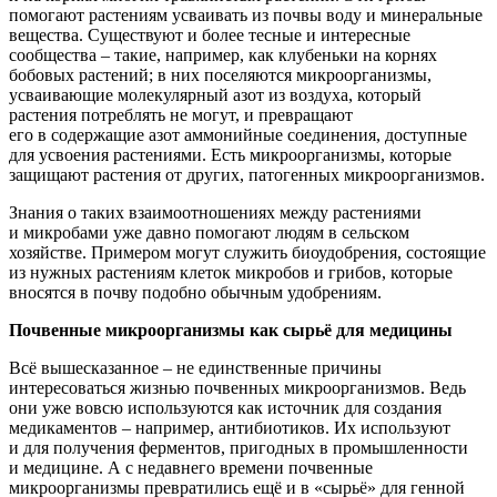
помогают растениям усваивать из почвы воду и минеральные
вещества. Существуют и более тесные и интересные
сообщества – такие, например, как клубеньки на корнях
бобовых растений; в них поселяются микроорганизмы,
усваивающие молекулярный азот из воздуха, который
растения потреблять не могут, и превращают
его в содержащие азот аммонийные соединения, доступные
для усвоения растениями. Есть микроорганизмы, которые
защищают растения от других, патогенных микроорганизмов.
Знания о таких взаимоотношениях между растениями
и микробами уже давно помогают людям в сельском
хозяйстве. Примером могут служить биоудобрения, состоящие
из нужных растениям клеток микробов и грибов, которые
вносятся в почву подобно обычным удобрениям.
Почвенные микроорганизмы как сырьё для медицины
Всё вышесказанное – не единственные причины
интересоваться жизнью почвенных микроорганизмов. Ведь
они уже вовсю используются как источник для создания
медикаментов – например, антибиотиков. Их используют
и для получения ферментов, пригодных в промышленности
и медицине. А с недавнего времени почвенные
микроорганизмы превратились ещё и в
«сырьё
» для генной