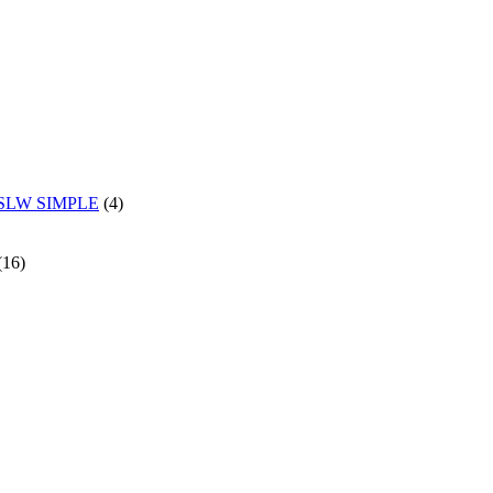
и SLW SIMPLE
(4)
(16)