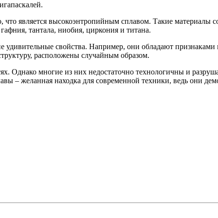
гигапаскалей.
, что является высокоэнтропийным сплавом. Такие материалы со
гафния, тантала, ниобия, циркония и титана.
 удивительные свойства. Например, они обладают признаками как
структуру, расположены случайным образом.
х. Однако многие из них недостаточно технологичны и разруш
авы – желанная находка для современной техники, ведь они дем