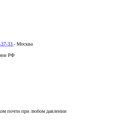
1-37-33
- Москва
рии РФ
ком почти при любом давлении