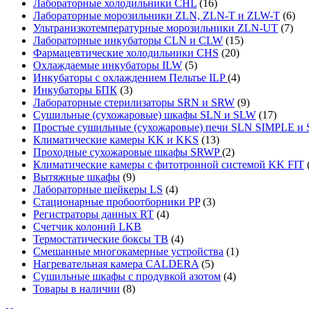
Лабораторные холодильники CHL
(16)
Лабораторные морозильники ZLN, ZLN-T и ZLW-T
(6)
Ультранизкотемпературные морозильники ZLN-UT
(7)
Лабораторные инкубаторы CLN и CLW
(15)
Фармацевтические холодильники CHS
(20)
Охлаждаемые инкубаторы ILW
(5)
Инкубаторы с охлаждением Пельтье ILP
(4)
Инкубаторы БПК
(3)
Лабораторные стерилизаторы SRN и SRW
(9)
Сушильные (сухожаровые) шкафы SLN и SLW
(17)
Простые сушильные (сухожаровые) печи SLN SIMPLE 
Климатические камеры KK и KKS
(13)
Проходные сухожаровые шкафы SRWP
(2)
Климатические камеры с фитотронной системой KK FIT
Вытяжные шкафы
(9)
Лабораторные шейкеры LS
(4)
Стационарные пробоотборники PP
(3)
Регистраторы данных RT
(4)
Счетчик колоний LKB
Термостатические боксы TB
(4)
Смешанные многокамерные устройства
(1)
Нагревательная камера CALDERA
(5)
Сушильные шкафы с продувкой азотом
(4)
Товары в наличии
(8)