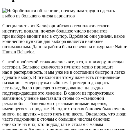
Специалисты из Калифорнийского технологического
института поняли, почему большое число вариантов
при выборе вводит нас в ступор. Вдобавок они узнали, какое
количество пунктов для выбора является наиболее
оптимальным. Данная работа была освещена в журнале Nature
Human Behavior.
С этой проблемой сталкивались все, кто, к примеру, посещал
ресторан. Большое количество пунктов меню приводит
нас в растерянность, и мы уже не в состоянии быстро и легко
сделать выбор. В психологии этому даже есть специальное
название –
«перегрузка
выбора». Примерно двадцать
лет назад было проведено исследование, наглядно
подтверждающее это явление. В одном из продуктовых
магазинов учёные выставили столы со
«съедобной
рекламой» — баночками с разными видами варенья,
имеющегося в продаже. На одних столах баночек было очень
много, на других – всего пять или шесть. Оказалось, что люди
часто подходили к столам с большим числом баночек;
однако те из них, кто подходили к столам с малым
количеством баночек, принимали решение о покупке гораздо