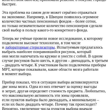
быстрее.
Эта проблема на самом деле может серьёзно отражаться
на экономике. Например, в Швеции появилось огромное
количество частных пенсионных фондов – более сотни,
но только незначительное количество пенсионеров сделали
свой выбор в пользу какого-то конкретного фонда.
Теперь же учёные провели новое исследование, к которому
подключили высокие технологии, в том числе
и
лабораторные стерилизаторы
. Испытуемым предлагалось
выбрать наиболее понравившийся рисунок, который
они могли напечатать на кружке и унести с собой. В одном
случае рисунков было шесть, в другом – двенадцать, в третьем
– двадцать четыре. К участникам были подключены приборы
МРТ, которые показывали, какие области мозга работали
в момент выбора.
Прибор показал, что в ситуации выбора активизируются
две зоны мозга. Одна из них отвечает за оценку выгоды
и затрат, другая определяет стоимость предмета. Любопытно,
что максимальную активность эти зоны проявляли,
если пунктов выбора было двенадцать, а минимальную –
если их было двадцать четыре. Почему так происходит?
Вероятно, увеличение числа пунктов выбора вначале