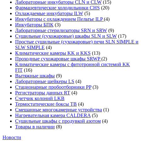
Лабораторные инкубаторы CLN и CLW
(15)
Фармацевтические холодильники CHS
(20)
Охлаждаемые инкубаторы ILW
(5)
Инкубаторы с охлаждением Пельтье ILP
(4)
Инкубаторы БПК
(3)
Лабораторные стерилизаторы SRN и SRW
(9)
Сушильные (сухожаровые) шкафы SLN и SLW
(17)
Простые сушильные (сухожаровые) печи SLN SIMPLE и
SLW SIMPLE
(4)
Климатические камеры KK и KKS
(13)
Проходные сухожаровые шкафы SRWP
(2)
Климатические камеры с фитотронной системой KK
FIT
(16)
Вытяжные шкафы
(9)
Лабораторные шейкеры LS
(4)
Стационарные пробоотборники PP
(3)
Регистраторы данных RT
(4)
Счетчик колоний LKB
Термостатические боксы TB
(4)
Смешанные многокамерные устройства
(1)
Нагревательная камера CALDERA
(5)
Сушильные шкафы с продувкой азотом
(4)
Товары в наличии
(8)
Новости