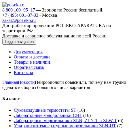
8 800 100−95−17
— Звонок по России бесплатный,
+7 (495) 001-37-33
- Москва
zakaz@pol-eko.ru
Дистрибьютор продукции POL-EKO-APARATURA на
территории РФ
Доставка и сервисное обслуживание по всей России
Toggle navigation
Документация
Оплата и доставка
Товары в наличии!
Обратная связь
Контакты
Главная
Новости
Нейробиологи объяснили, почему нам трудно
сделать выбор из большого числа вариантов
Каталог
Суховоздушные термостаты ST
(16)
Лабораторные холодильники CHL
(16)
Лабораторные морозильники ZLN, ZLN-T и ZLW-T
(6)
Ультранизкотемпературные морозильники ZLN-UT
(7)