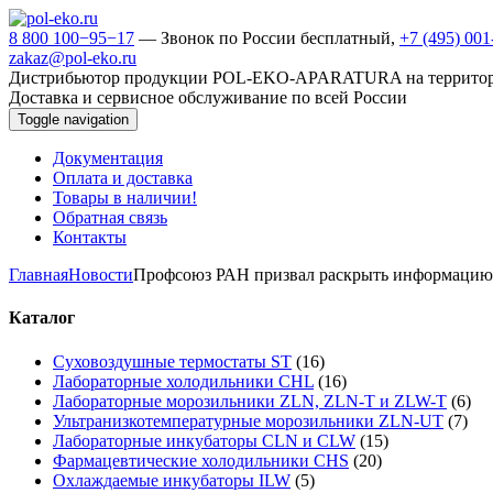
8 800 100−95−17
— Звонок по России бесплатный,
+7 (495) 00
zakaz@pol-eko.ru
Дистрибьютор продукции POL-EKO-APARATURA на террито
Доставка и сервисное обслуживание по всей России
Toggle navigation
Документация
Оплата и доставка
Товары в наличии!
Обратная связь
Контакты
Главная
Новости
Профсоюз РАН призвал раскрыть информацию
Каталог
Суховоздушные термостаты ST
(16)
Лабораторные холодильники CHL
(16)
Лабораторные морозильники ZLN, ZLN-T и ZLW-T
(6)
Ультранизкотемпературные морозильники ZLN-UT
(7)
Лабораторные инкубаторы CLN и CLW
(15)
Фармацевтические холодильники CHS
(20)
Охлаждаемые инкубаторы ILW
(5)