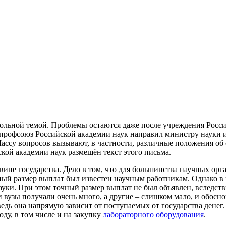
ольной темой. Проблемы остаются даже после учреждения Россий
профсоюз Российской академии наук направил министру науки 
ссу вопросов вызывают, в частности, различные положения об о
кой академии наук размещён текст этого письма.
 вине государства. Дело в том, что для большинства научных о
ный размер выплат был известен научным работникам. Однако в
ки. При этом точный размер выплат не был объявлен, вследств
и вузы получали очень много, а другие – слишком мало, и обосн
ведь она напрямую зависит от поступаемых от государства денег
у, в том числе и на закупку
лабораторного оборудования
.