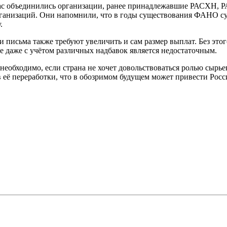
йчас объединились организации, ранее принадлежавшие РАСХН, 
рганизаций. Они напомнили, что в годы существования ФАНО с
.
и письма также требуют увеличить и сам размер выплат. Без это
 даже с учётом различных надбавок является недостаточным.
еобходимо, если страна не хочет довольствоваться ролью сырьев
в её переработки, что в обозримом будущем может привести Рос