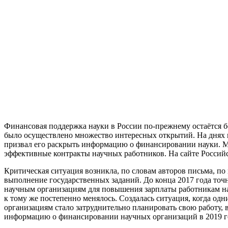
Финансовая поддержка науки в России по-прежнему остаётся б
было осуществлено множество интересных открытий. На днях 
призвал его раскрыть информацию о финансировании науки. Ма
эффективные контракты научных работников. На сайте Российс
Критическая ситуация возникла, по словам авторов письма, по
выполнение государственных заданий. До конца 2017 года точ
научным организациям для повышения зарплаты работникам нау
к тому же постепенно менялось. Создалась ситуация, когда одн
организациям стало затруднительно планировать свою работу, 
информацию о финансировании научных организаций в 2019 год