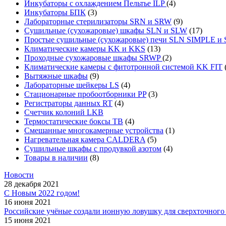
Инкубаторы с охлаждением Пельтье ILP
(4)
Инкубаторы БПК
(3)
Лабораторные стерилизаторы SRN и SRW
(9)
Сушильные (сухожаровые) шкафы SLN и SLW
(17)
Простые сушильные (сухожаровые) печи SLN SIMPLE 
Климатические камеры KK и KKS
(13)
Проходные сухожаровые шкафы SRWP
(2)
Климатические камеры с фитотронной системой KK FIT
Вытяжные шкафы
(9)
Лабораторные шейкеры LS
(4)
Стационарные пробоотборники PP
(3)
Регистраторы данных RT
(4)
Счетчик колоний LKB
Термостатические боксы TB
(4)
Смешанные многокамерные устройства
(1)
Нагревательная камера CALDERA
(5)
Сушильные шкафы с продувкой азотом
(4)
Товары в наличии
(8)
Новости
28 декабря 2021
С Новым 2022 годом!
16 июня 2021
Российские учёные создали ионную ловушку для сверхточного 
15 июня 2021