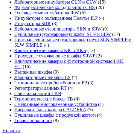
Лабораторные инкубаторы CLN и CLW
(15)
Фармацевтические холодильники CHS
(20)
Охлаждаемые инкубаторы ILW
(5)
Инкубаторы с охлаждением Пельтье ILP
(4)
Инкубаторы БПК
(3)
Лабораторные стерилизаторы SRN и SRW
(9)
Сушильные (сухожаровые) шкафы SLN и SLW
(17)
Простые сушильные (сухожаровые) печи SLN SIMPLE и
SLW SIMPLE
(4)
Климатические камеры KK и KKS
(13)
Проходные сухожаровые шкафы SRWP
(2)
Климатические камеры с фитотронной системой KK
FIT
(16)
Вытяжные шкафы
(9)
Лабораторные шейкеры LS
(4)
Стационарные пробоотборники PP
(3)
Регистраторы данных RT
(4)
Счетчик колоний LKB
Термостатические боксы TB
(4)
Смешанные многокамерные устройства
(1)
Нагревательная камера CALDERA
(5)
Сушильные шкафы с продувкой азотом
(4)
Товары в наличии
(8)
Новости