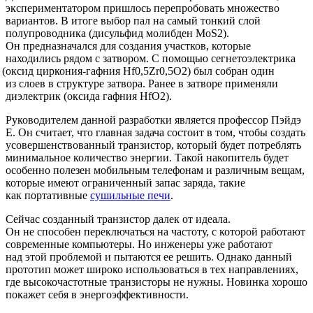
экспериментатором пришлось перепробовать множество
вариантов. В итоге выбор пал на самый тонкий слой
полупроводника
(дисульфид
молибден MoS2).
Он предназначался для создания участков, которые
находились рядом с затвором. С помощью сегнетоэлектрика
(оксид
циркония-гафния Hf0,5Zr0,5O2) был собран один
из слоев в структуре затвора. Ранее в затворе применяли
диэлектрик
(оксида
гафния HfO2).
Руководителем данной разработки является профессор Пэйдэ
Е. Он считает, что главная задача состоит в том, чтобы создать
усовершенствованный транзистор, который будет потреблять
минимальное количество энергии. Такой накопитель будет
особенно полезен мобильным телефонам и различным вещам,
которые имеют ограниченный запас заряда, такие
как портативные
сушильные печи
.
Сейчас созданный транзистор далек от идеала.
Он не способен переключаться на частоту, с которой работают
современные компьютеры. Но инженеры уже работают
над этой проблемой и пытаются ее решить. Однако данный
прототип может широко использоваться в тех направлениях,
где высокочастотные транзисторы не нужны. Новинка хорошо
покажет себя в энергоэффективности.