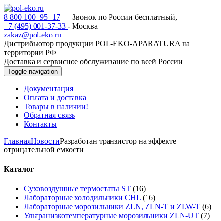
8 800 100−95−17
— Звонок по России бесплатный,
+7 (495) 001-37-33
- Москва
zakaz@pol-eko.ru
Дистрибьютор продукции POL-EKO-APARATURA на
территории РФ
Доставка и сервисное обслуживание по всей России
Toggle navigation
Документация
Оплата и доставка
Товары в наличии!
Обратная связь
Контакты
Главная
Новости
Разработан транзистор на эффекте
отрицательной емкости
Каталог
Суховоздушные термостаты ST
(16)
Лабораторные холодильники CHL
(16)
Лабораторные морозильники ZLN, ZLN-T и ZLW-T
(6)
Ультранизкотемпературные морозильники ZLN-UT
(7)