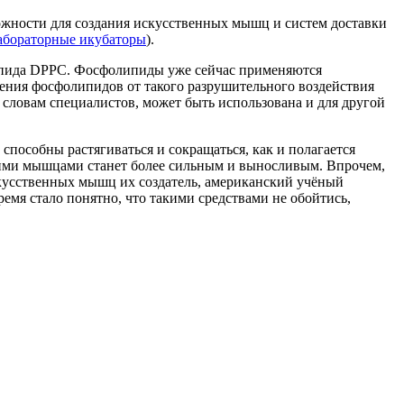
ожности для создания искусственных мышц и систем доставки
абораторные икубаторы
).
липида DPPC. Фосфолипиды уже сейчас применяются
ения фосфолипидов от такого разрушительного воздействия
словам специалистов, может быть использована и для другой
способны растягиваться и сокращаться, как и полагается
акими мышцами станет более сильным и выносливым. Впрочем,
кусственных мышц их создатель, американский учёный
ремя стало понятно, что такими средствами не обойтись,