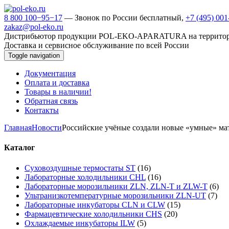
8 800 100−95−17
— Звонок по России бесплатный,
+7 (495) 00
zakaz@pol-eko.ru
Дистрибьютор продукции POL-EKO-APARATURA на террито
Доставка и сервисное обслуживание по всей России
Toggle navigation
Документация
Оплата и доставка
Товары в наличии!
Обратная связь
Контакты
Главная
Новости
Российские учёные создали новые «умные» ма
Каталог
Суховоздушные термостаты ST
(16)
Лабораторные холодильники CHL
(16)
Лабораторные морозильники ZLN, ZLN-T и ZLW-T
(6)
Ультранизкотемпературные морозильники ZLN-UT
(7)
Лабораторные инкубаторы CLN и CLW
(15)
Фармацевтические холодильники CHS
(20)
Охлаждаемые инкубаторы ILW
(5)