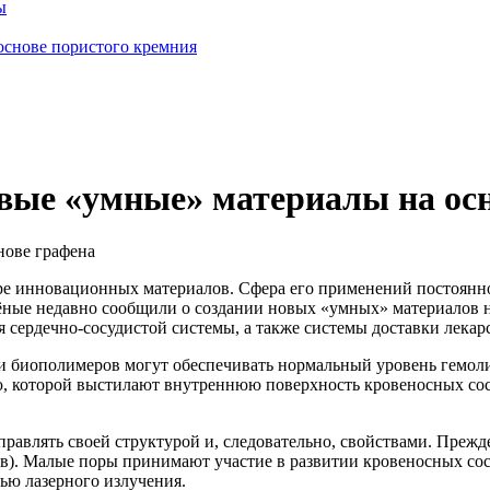
ы
основе пористого кремния
овые «умные» материалы на ос
ре инновационных материалов. Сфера его применений постоянно
чёные недавно сообщили о создании новых
«умных
» материалов 
 сердечно-сосудистой системы, а также системы доставки лекарс
 биополимеров могут обеспечивать нормальный уровень гемоли
ю, которой выстилают внутреннюю поверхность кровеносных сос
правлять своей структурой и, следовательно, свойствами. Прежде
в). Малые поры принимают участие в развитии кровеносных сосу
ью лазерного излучения.