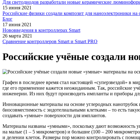
Для светодиодов разработали новые керамические люминофор
15 июня 2021
Российские физики создали композит для наноэлектроники на 
Блог
17 июня 2021
Нововведения в контроллерах Smart
26 марта 2021
Сравнение контроллеров Smart и Smart PRO
Российские учёные создали н
Графен в последнее время стал настоящей
«суперзвездой
» в ми
где его применение кажется неожиданным. Так, российские у
инженерии. Из них будут производить импланты и приборы для
Инновационные материалы на основе углеродных нанотрубок и
биосовместимость с эндотелиальными клетками – то есть таку
создавать
«умные
» поверхности для имплантов.
Материалы названы
«умными
», поскольку дают возможность у
на малые
(1
– 5 микрометров) и большие
(100
– 200 микрометро
и делении клеток. Размеры пор можно контролировать с помощ