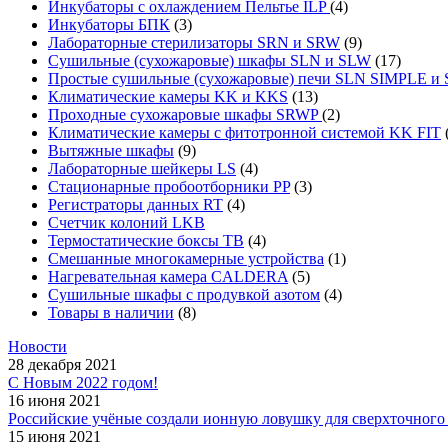
Инкубаторы с охлаждением Пельтье ILP
(4)
Инкубаторы БПК
(3)
Лабораторные стерилизаторы SRN и SRW
(9)
Сушильные (сухожаровые) шкафы SLN и SLW
(17)
Простые сушильные (сухожаровые) печи SLN SIMPLE 
Климатические камеры KK и KKS
(13)
Проходные сухожаровые шкафы SRWP
(2)
Климатические камеры с фитотронной системой KK FIT
Вытяжные шкафы
(9)
Лабораторные шейкеры LS
(4)
Стационарные пробоотборники PP
(3)
Регистраторы данных RT
(4)
Счетчик колоний LKB
Термостатические боксы TB
(4)
Смешанные многокамерные устройства
(1)
Нагревательная камера CALDERA
(5)
Сушильные шкафы с продувкой азотом
(4)
Товары в наличии
(8)
Новости
28 декабря 2021
С Новым 2022 годом!
16 июня 2021
Российские учёные создали ионную ловушку для сверхточного 
15 июня 2021