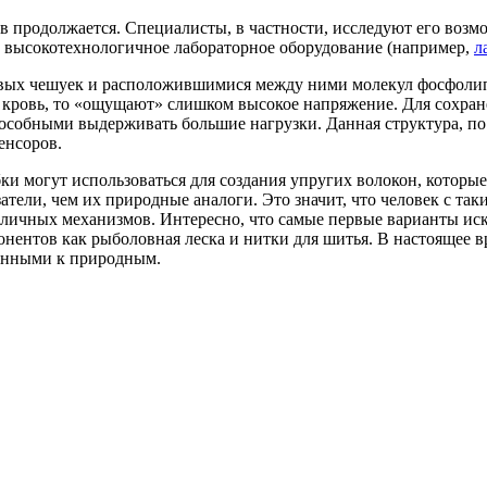
в продолжается. Специалисты, в частности, исследуют его возм
и высокотехнологичное лабораторное оборудование
(например
,
л
феновых чешуек и расположившимися между ними молекул фосфо
кровь, то
«ощущают
» слишком высокое напряжение. Для сохран
собными выдерживать большие нагрузки. Данная структура, по 
енсоров.
 могут использоваться для создания упругих волокон, которые 
тели, чем их природные аналоги. Это значит, что человек с т
личных механизмов. Интересно, что самые первые варианты ис
онентов как рыболовная леска и нитки для шитья. В настоящее в
енными к природным.