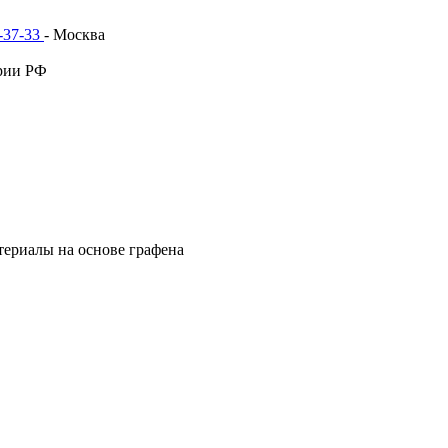
1-37-33
- Москва
рии РФ
териалы на основе графена