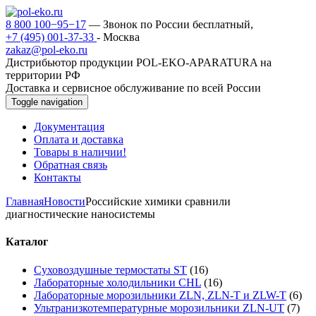
8 800 100−95−17
— Звонок по России бесплатный,
+7 (495) 001-37-33
- Москва
zakaz@pol-eko.ru
Дистрибьютор продукции POL-EKO-APARATURA на
территории РФ
Доставка и сервисное обслуживание по всей России
Toggle navigation
Документация
Оплата и доставка
Товары в наличии!
Обратная связь
Контакты
Главная
Новости
Российские химики сравнили
диагностические наносистемы
Каталог
Суховоздушные термостаты ST
(16)
Лабораторные холодильники CHL
(16)
Лабораторные морозильники ZLN, ZLN-T и ZLW-T
(6)
Ультранизкотемпературные морозильники ZLN-UT
(7)