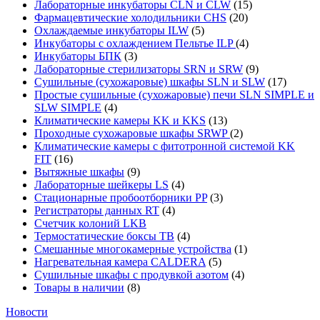
Лабораторные инкубаторы CLN и CLW
(15)
Фармацевтические холодильники CHS
(20)
Охлаждаемые инкубаторы ILW
(5)
Инкубаторы с охлаждением Пельтье ILP
(4)
Инкубаторы БПК
(3)
Лабораторные стерилизаторы SRN и SRW
(9)
Сушильные (сухожаровые) шкафы SLN и SLW
(17)
Простые сушильные (сухожаровые) печи SLN SIMPLE и
SLW SIMPLE
(4)
Климатические камеры KK и KKS
(13)
Проходные сухожаровые шкафы SRWP
(2)
Климатические камеры с фитотронной системой KK
FIT
(16)
Вытяжные шкафы
(9)
Лабораторные шейкеры LS
(4)
Стационарные пробоотборники PP
(3)
Регистраторы данных RT
(4)
Счетчик колоний LKB
Термостатические боксы TB
(4)
Смешанные многокамерные устройства
(1)
Нагревательная камера CALDERA
(5)
Сушильные шкафы с продувкой азотом
(4)
Товары в наличии
(8)
Новости