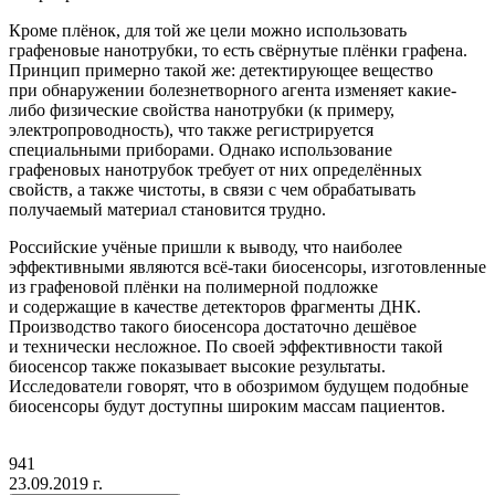
Кроме плёнок, для той же цели можно использовать
графеновые нанотрубки, то есть свёрнутые плёнки графена.
Принцип примерно такой же: детектирующее вещество
при обнаружении болезнетворного агента изменяет какие-
либо физические свойства нанотрубки
(к
примеру,
электропроводность), что также регистрируется
специальными приборами. Однако использование
графеновых нанотрубок требует от них определённых
свойств, а также чистоты, в связи с чем обрабатывать
получаемый материал становится трудно.
Российские учёные пришли к выводу, что наиболее
эффективными являются всё-таки биосенсоры, изготовленные
из графеновой плёнки на полимерной подложке
и содержащие в качестве детекторов фрагменты ДНК.
Производство такого биосенсора достаточно дешёвое
и технически несложное. По своей эффективности такой
биосенсор также показывает высокие результаты.
Исследователи говорят, что в обозримом будущем подобные
биосенсоры будут доступны широким массам пациентов.
941
23.09.2019 г.