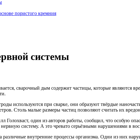
ы
основе пористого кремния
ервной системы
вается, сварочный дым содержит частицы, которые являются вр
ти.
ктроды используются при сварке, они образуют твёрдые наночаст
метров. Столь малые размеры частиц позволяют считать их вред
 Голохваст, один из авторов работы, сообщил, что особую опас
в нервную систему. А это чревато серьёзными нарушениями в в
на различные внутренние процессы организма. Одни из них нар