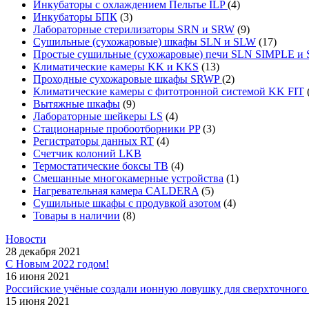
Инкубаторы с охлаждением Пельтье ILP
(4)
Инкубаторы БПК
(3)
Лабораторные стерилизаторы SRN и SRW
(9)
Сушильные (сухожаровые) шкафы SLN и SLW
(17)
Простые сушильные (сухожаровые) печи SLN SIMPLE 
Климатические камеры KK и KKS
(13)
Проходные сухожаровые шкафы SRWP
(2)
Климатические камеры с фитотронной системой KK FIT
Вытяжные шкафы
(9)
Лабораторные шейкеры LS
(4)
Стационарные пробоотборники PP
(3)
Регистраторы данных RT
(4)
Счетчик колоний LKB
Термостатические боксы TB
(4)
Смешанные многокамерные устройства
(1)
Нагревательная камера CALDERA
(5)
Сушильные шкафы с продувкой азотом
(4)
Товары в наличии
(8)
Новости
28 декабря 2021
С Новым 2022 годом!
16 июня 2021
Российские учёные создали ионную ловушку для сверхточного 
15 июня 2021