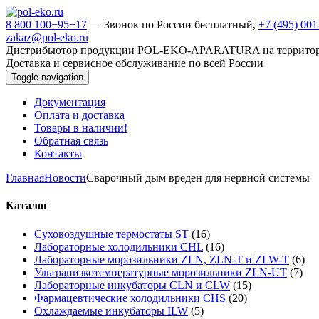
8 800 100−95−17
— Звонок по России бесплатный,
+7 (495) 00
zakaz@pol-eko.ru
Дистрибьютор продукции POL-EKO-APARATURA на террито
Доставка и сервисное обслуживание по всей России
Toggle navigation
Документация
Оплата и доставка
Товары в наличии!
Обратная связь
Контакты
Главная
Новости
Сварочный дым вреден для нервной системы
Каталог
Суховоздушные термостаты ST
(16)
Лабораторные холодильники CHL
(16)
Лабораторные морозильники ZLN, ZLN-T и ZLW-T
(6)
Ультранизкотемпературные морозильники ZLN-UT
(7)
Лабораторные инкубаторы CLN и CLW
(15)
Фармацевтические холодильники CHS
(20)
Охлаждаемые инкубаторы ILW
(5)