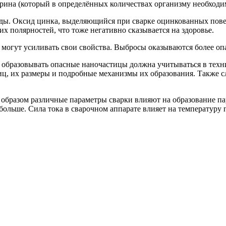
ерина
(который
в определённых количествах организму необходим
. Оксид цинка, выделяющийся при сварке оцинкованных поверхн
х полярностей, что тоже негативно сказывается на здоровье.
огут усиливать свои свойства. Выбросы оказываются более оп
е образовывать опасные наночастицы должна учитываться в техн
иц, их размеры и подробные механизмы их образования. Также сл
 образом различные параметры сварки влияют на образование па
 больше. Сила тока в сварочном аппарате влияет на температуру 