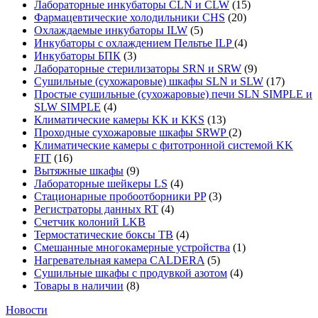
Лабораторные инкубаторы CLN и CLW
(15)
Фармацевтические холодильники CHS
(20)
Охлаждаемые инкубаторы ILW
(5)
Инкубаторы с охлаждением Пельтье ILP
(4)
Инкубаторы БПК
(3)
Лабораторные стерилизаторы SRN и SRW
(9)
Сушильные (сухожаровые) шкафы SLN и SLW
(17)
Простые сушильные (сухожаровые) печи SLN SIMPLE и
SLW SIMPLE
(4)
Климатические камеры KK и KKS
(13)
Проходные сухожаровые шкафы SRWP
(2)
Климатические камеры с фитотронной системой KK
FIT
(16)
Вытяжные шкафы
(9)
Лабораторные шейкеры LS
(4)
Стационарные пробоотборники PP
(3)
Регистраторы данных RT
(4)
Счетчик колоний LKB
Термостатические боксы TB
(4)
Смешанные многокамерные устройства
(1)
Нагревательная камера CALDERA
(5)
Сушильные шкафы с продувкой азотом
(4)
Товары в наличии
(8)
Новости