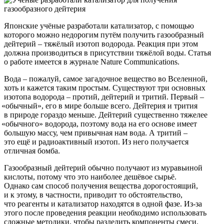
Японские учёные разработали катализатор, с помощью
которого можно недорогим путём получить газообразный
дейтерий – тяжёлый изотоп водорода. Реакция при этом
должна производиться в присутствии тяжёлой воды. Статья
о работе имеется в журнале Nature Communications.
Вода – пожалуй, самое загадочное вещество во Вселенной,
хоть и кажется таким простым. Существуют три основных
изотопа водорода – протий, дейтерий и тритий. Первый –
«обычный
», его в мире больше всего. Дейтерия и трития
в природе гораздо меньше. Дейтерий существенно тяжелее
«обычного
» водорода, поэтому вода на его основе имеет
большую массу, чем привычная нам вода. А тритий –
это ещё и радиоактивный изотоп. Из него получается
отличная бомба.
Газообразный дейтерий обычно получают из муравьиной
кислоты, потому что это наиболее дешёвое сырьё.
Однако сам способ получения вещества дорогостоящий,
и к этому, в частности, приводит то обстоятельство,
что реагенты и катализатор находятся в одной фазе. Из-за
этого после проведения реакции необходимо использовать
сложные методики, чтобы разделить компоненты смеси.