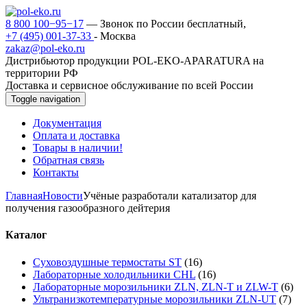
8 800 100−95−17
— Звонок по России бесплатный,
+7 (495) 001-37-33
- Москва
zakaz@pol-eko.ru
Дистрибьютор продукции POL-EKO-APARATURA на
территории РФ
Доставка и сервисное обслуживание по всей России
Toggle navigation
Документация
Оплата и доставка
Товары в наличии!
Обратная связь
Контакты
Главная
Новости
Учёные разработали катализатор для
получения газообразного дейтерия
Каталог
Суховоздушные термостаты ST
(16)
Лабораторные холодильники CHL
(16)
Лабораторные морозильники ZLN, ZLN-T и ZLW-T
(6)
Ультранизкотемпературные морозильники ZLN-UT
(7)