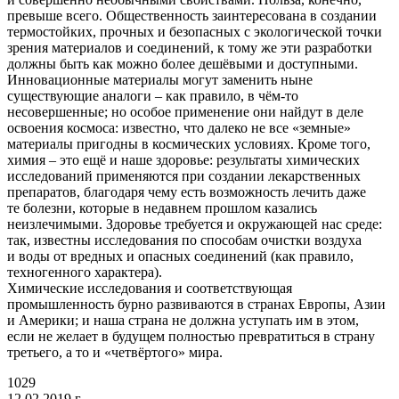
превыше всего. Общественность заинтересована в создании
термостойких, прочных и безопасных с экологической точки
зрения материалов и соединений, к тому же эти разработки
должны быть как можно более дешёвыми и доступными.
Инновационные материалы могут заменить ныне
существующие аналоги – как правило, в чём-то
несовершенные; но особое применение они найдут в деле
освоения космоса: известно, что далеко не все
«земные
»
материалы пригодны в космических условиях. Кроме того,
химия – это ещё и наше здоровье: результаты химических
исследований применяются при создании лекарственных
препаратов, благодаря чему есть возможность лечить даже
те болезни, которые в недавнем прошлом казались
неизлечимыми. Здоровье требуется и окружающей нас среде:
так, известны исследования по способам очистки воздуха
и воды от вредных и опасных соединений
(как
правило,
техногенного характера).
Химические исследования и соответствующая
промышленность бурно развиваются в странах Европы, Азии
и Америки; и наша страна не должна уступать им в этом,
если не желает в будущем полностью превратиться в страну
третьего, а то и
«четвёртого
» мира.
1029
12.02.2019 г.