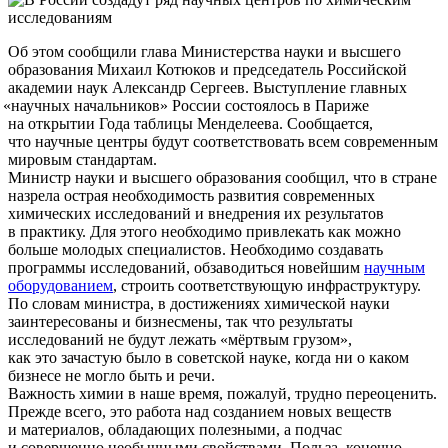
Об этом сообщили глава Министерства науки и высшего
образования Михаил Котюков и председатель Российской
академии наук Александр Сергеев. Выступление главных
«научных
начальников» России состоялось в Париже
на открытии Года таблицы Менделеева. Сообщается,
что научные центры будут соответствовать всем современным
мировым стандартам.
Министр науки и высшего образования сообщил, что в стране
назрела острая необходимость развития современных
химических исследований и внедрения их результатов
в практику. Для этого необходимо привлекать как можно
больше молодых специалистов. Необходимо создавать
программы исследований, обзаводиться новейшим
научным
оборудованием
, строить соответствующую инфраструктуру.
По словам министра, в достижениях химической науки
заинтересованы и бизнесмены, так что результаты
исследований не будут лежать
«мёртвым
грузом»,
как это зачастую было в советской науке, когда ни о каком
бизнесе не могло быть и речи.
Важность химии в наше время, пожалуй, трудно переоценить.
Прежде всего, это работа над созданием новых веществ
и материалов, обладающих полезными, а подчас
и совершенно необычными свойствами. Польза, конечно,