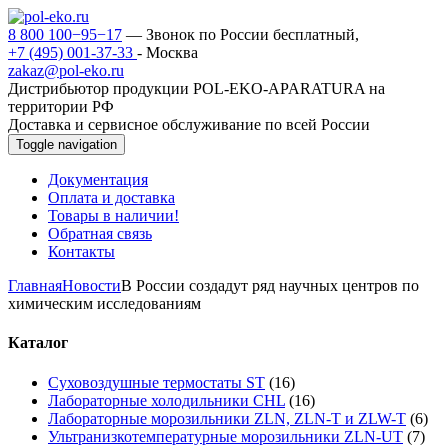
8 800 100−95−17
— Звонок по России бесплатный,
+7 (495) 001-37-33
- Москва
zakaz@pol-eko.ru
Дистрибьютор продукции POL-EKO-APARATURA на
территории РФ
Доставка и сервисное обслуживание по всей России
Toggle navigation
Документация
Оплата и доставка
Товары в наличии!
Обратная связь
Контакты
Главная
Новости
В России создадут ряд научных центров по
химическим исследованиям
Каталог
Суховоздушные термостаты ST
(16)
Лабораторные холодильники CHL
(16)
Лабораторные морозильники ZLN, ZLN-T и ZLW-T
(6)
Ультранизкотемпературные морозильники ZLN-UT
(7)