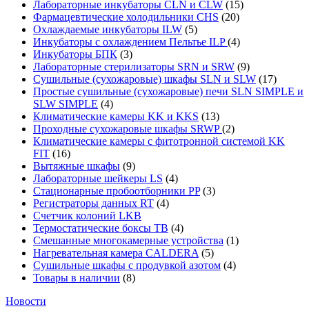
Лабораторные инкубаторы CLN и CLW
(15)
Фармацевтические холодильники CHS
(20)
Охлаждаемые инкубаторы ILW
(5)
Инкубаторы с охлаждением Пельтье ILP
(4)
Инкубаторы БПК
(3)
Лабораторные стерилизаторы SRN и SRW
(9)
Сушильные (сухожаровые) шкафы SLN и SLW
(17)
Простые сушильные (сухожаровые) печи SLN SIMPLE и
SLW SIMPLE
(4)
Климатические камеры KK и KKS
(13)
Проходные сухожаровые шкафы SRWP
(2)
Климатические камеры с фитотронной системой KK
FIT
(16)
Вытяжные шкафы
(9)
Лабораторные шейкеры LS
(4)
Стационарные пробоотборники PP
(3)
Регистраторы данных RT
(4)
Счетчик колоний LKB
Термостатические боксы TB
(4)
Смешанные многокамерные устройства
(1)
Нагревательная камера CALDERA
(5)
Сушильные шкафы с продувкой азотом
(4)
Товары в наличии
(8)
Новости