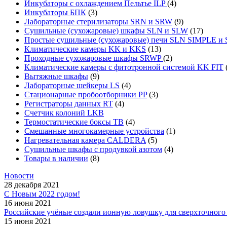
Инкубаторы с охлаждением Пельтье ILP
(4)
Инкубаторы БПК
(3)
Лабораторные стерилизаторы SRN и SRW
(9)
Сушильные (сухожаровые) шкафы SLN и SLW
(17)
Простые сушильные (сухожаровые) печи SLN SIMPLE 
Климатические камеры KK и KKS
(13)
Проходные сухожаровые шкафы SRWP
(2)
Климатические камеры с фитотронной системой KK FIT
Вытяжные шкафы
(9)
Лабораторные шейкеры LS
(4)
Стационарные пробоотборники PP
(3)
Регистраторы данных RT
(4)
Счетчик колоний LKB
Термостатические боксы TB
(4)
Смешанные многокамерные устройства
(1)
Нагревательная камера CALDERA
(5)
Сушильные шкафы с продувкой азотом
(4)
Товары в наличии
(8)
Новости
28 декабря 2021
С Новым 2022 годом!
16 июня 2021
Российские учёные создали ионную ловушку для сверхточного 
15 июня 2021