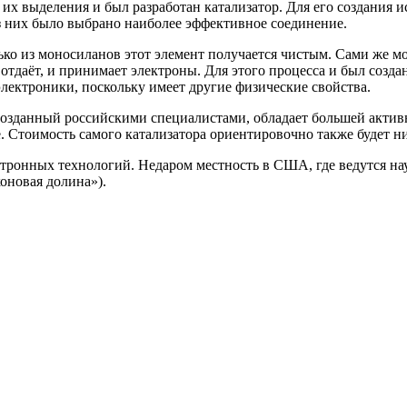
х выделения и был разработан катализатор. Для его создания и
з них было выбрано наиболее эффективное соединение.
ко из моносиланов этот элемент получается чистым. Сами же м
 и отдаёт, и принимает электроны. Для этого процесса и был соз
электроники, поскольку имеет другие физические свойства.
созданный российскими специалистами, обладает большей актив
. Стоимость самого катализатора ориентировочно также будет н
ронных технологий. Недаром местность в США, где ведутся нау
оновая
долина»).