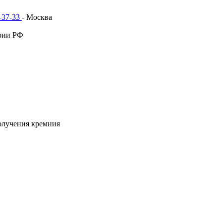
1-37-33
- Москва
рии РФ
олучения кремния