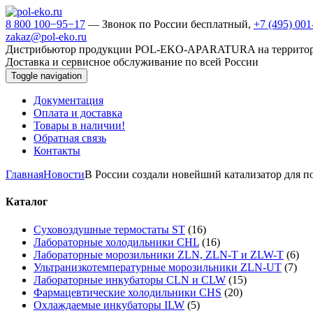
8 800 100−95−17
— Звонок по России бесплатный,
+7 (495) 00
zakaz@pol-eko.ru
Дистрибьютор продукции POL-EKO-APARATURA на террито
Доставка и сервисное обслуживание по всей России
Toggle navigation
Документация
Оплата и доставка
Товары в наличии!
Обратная связь
Контакты
Главная
Новости
В России создали новейший катализатор для п
Каталог
Суховоздушные термостаты ST
(16)
Лабораторные холодильники CHL
(16)
Лабораторные морозильники ZLN, ZLN-T и ZLW-T
(6)
Ультранизкотемпературные морозильники ZLN-UT
(7)
Лабораторные инкубаторы CLN и CLW
(15)
Фармацевтические холодильники CHS
(20)
Охлаждаемые инкубаторы ILW
(5)