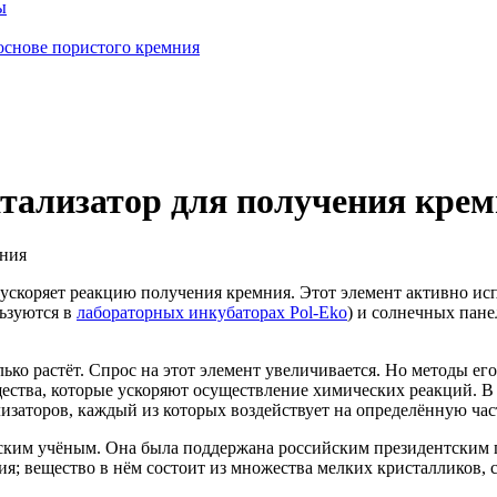
ы
основе пористого кремния
атализатор для получения кре
ускоряет реакцию получения кремния. Этот элемент активно исп
ьзуются в
лабораторных инкубаторах Pol-Eko
) и солнечных пане
ко растёт. Спрос на этот элемент увеличивается. Но методы е
щества, которые ускоряют осуществление химических реакций. В
изаторов, каждый из которых воздействует на определённую час
ским учёным. Она была поддержана российским президентским г
; вещество в нём состоит из множества мелких кристалликов, с