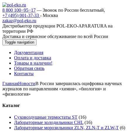
8 800 100−95−17
— Звонок по России бесплатный,
+7 (495) 001-37-33
- Москва
zakaz@pol-eko.ru
Дистрибьютор продукции POL-EKO-APARATURA на
территории РФ
Доставка и сервисное обслуживание по всей России
Toggle navigation
Документация
Оплата и доставка
Товары в наличии!
Обратная связь
Контакты
Главная
Новости
В России завершилась оцифровка научных
журналов по направлениям «химия», «биология» и
«физиология»
Каталог
Суховоздушные термостаты ST
(16)
Лабораторные холодильники CHL
(16)
Лабораторные морозильники ZLN, ZLN-T и ZLW-T
(6)