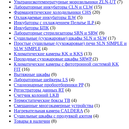
Ультранизкотемпературные морозильники ZLN-UT
(7)
Лабораторные инкубаторы CLN и CLW
(15)
Фармацевтические холодильники CHS
(20)
Охлаждаемые инкубаторы ILW
(5)
Инкубаторы с охлаждением Пельтье ILP
(4)
Инкубаторы БПК
(3)
Лабораторные стерилизаторы SRN и SRW
(9)
Сушильные (сухожаровые) шкафы SLN и SLW
(17)
Простые сушильные (сухожаровые) печи SLN SIMPLE и
SLW SIMPLE
(4)
Климатические камеры KK и KKS
(13)
Проходные сухожаровые шкафы SRWP
(2)
Климатические камеры с фитотронной системой KK
FIT
(16)
Вытяжные шкафы
(9)
Лабораторные шейкеры LS
(4)
Стационарные пробоотборники PP
(3)
Регистраторы данных RT
(4)
Счетчик колоний LKB
Термостатические боксы TB
(4)
Смешанные многокамерные устройства
(1)
Нагревательная камера CALDERA
(5)
Сушильные шкафы с продувкой азотом
(4)
Товары в наличии
(8)