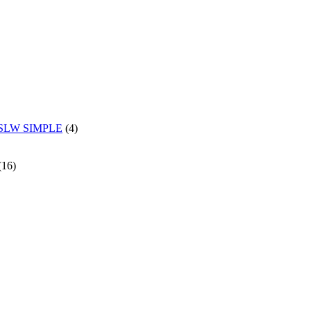
и SLW SIMPLE
(4)
(16)