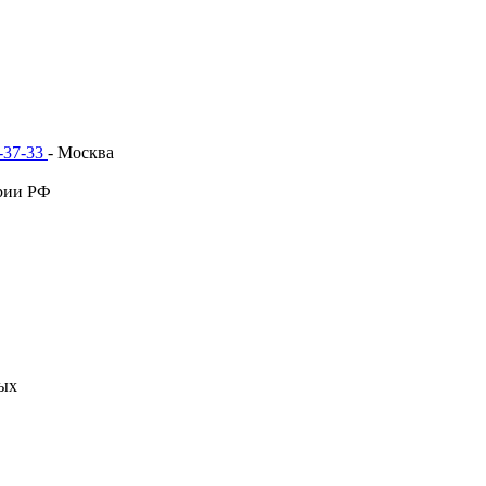
1-37-33
- Москва
рии РФ
ных