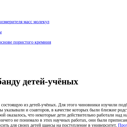
измерителя масс молекул
ы
основе пористого кремния
анду детей-учёных
состоящую из детей-учёных. Для этого чиновники изучили подб
оры указывали и соавторов, в качестве которых были близкие ро
орой оказалось, что некоторые дети действительно работали над
ичего не понимало в этих научных работах, они были приписаны
сить для своих детей шансы на поступление в университет.
Про