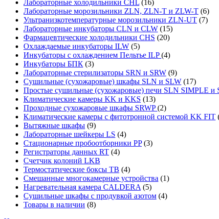
Лабораторные холодильники CHL
(16)
Лабораторные морозильники ZLN, ZLN-T и ZLW-T
(6)
Ультранизкотемпературные морозильники ZLN-UT
(7)
Лабораторные инкубаторы CLN и CLW
(15)
Фармацевтические холодильники CHS
(20)
Охлаждаемые инкубаторы ILW
(5)
Инкубаторы с охлаждением Пельтье ILP
(4)
Инкубаторы БПК
(3)
Лабораторные стерилизаторы SRN и SRW
(9)
Сушильные (сухожаровые) шкафы SLN и SLW
(17)
Простые сушильные (сухожаровые) печи SLN SIMPLE 
Климатические камеры KK и KKS
(13)
Проходные сухожаровые шкафы SRWP
(2)
Климатические камеры с фитотронной системой KK FIT
Вытяжные шкафы
(9)
Лабораторные шейкеры LS
(4)
Стационарные пробоотборники PP
(3)
Регистраторы данных RT
(4)
Счетчик колоний LKB
Термостатические боксы TB
(4)
Смешанные многокамерные устройства
(1)
Нагревательная камера CALDERA
(5)
Сушильные шкафы с продувкой азотом
(4)
Товары в наличии
(8)