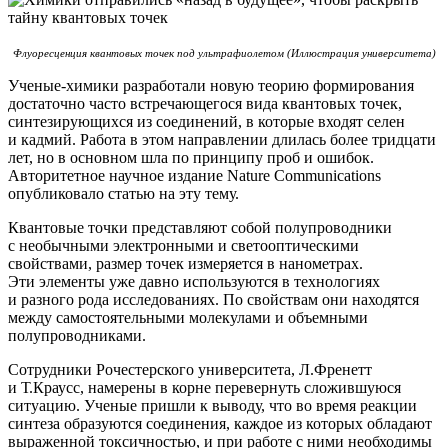
Флуоресценция квантовых точек под ультрафиолетом
(Иллюстрация
университета)
Ученые-химики разработали новую теорию формирования
достаточно часто встречающегося вида квантовых точек,
синтезирующихся из соединений, в которые входят селен
и кадмий. Работа в этом направлении длилась более тридцати
лет, но в основном шла по принципу проб и ошибок.
Авторитетное научное издание Nature Communications
опубликовало статью на эту тему.
Квантовые точки представляют собой полупроводники
с необычными электронными и светооптическими
свойствами, размер точек измеряется в нанометрах.
Эти элементы уже давно используются в технологиях
и разного рода исследованиях. По свойствам они находятся
между самостоятельными молекулами и объемными
полупроводниками.
Сотрудники Рочестерского университета, Л.Френетт
и Т.Краусс, намерены в корне перевернуть сложившуюся
ситуацию. Ученые пришли к выводу, что во время реакции
синтеза образуются соединения, каждое из которых обладают
выраженной токсичностью, и при работе с ними необходимы