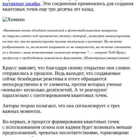
вытяжные шкафы
. Эти соединения применялись для создания
квантовых точек еще три десятка лет назад.
«
Квантовая точка обладает химической и фотостабильностью минералов,
но снаружи имеет слой органических молекул, который „позволяет манипулировать
им так же, как вы манипулируете малыми молекулами в растворе. Вы можете
разбрызгивать их, вы можете покрывать их на поверхности, вы можете смешивать
их и делать с ними всевозможные химические вещества “, — говорит Тодд Краус,
профессор и председатель химического факультета.
(Иллюстрация
университета)
Краусс заявляет, что благодаря своему открытию они словно
отправились в прошлое. Ведь выходит, что создаваемые
сейчас безобидные реактивы в итоге обращаются
непосредственно в те элементы, против которых ученые
«воевали
» несколько десятилетий. А те реагируют
параллельно с синтезированием квантовых точек.
Авторы теории полагают, что она сигнализирует о трех
важных моментах.
Во-первых, в процессе формирования квантовых точек
с использованием селена или кадмия будет возникать меньше
предположений, чреватых несоответствиями, тормозящими