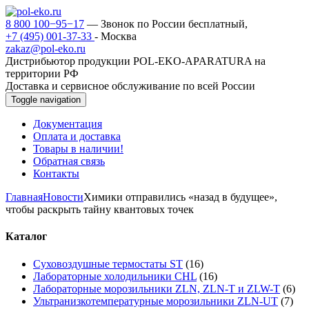
8 800 100−95−17
— Звонок по России бесплатный,
+7 (495) 001-37-33
- Москва
zakaz@pol-eko.ru
Дистрибьютор продукции POL-EKO-APARATURA на
территории РФ
Доставка и сервисное обслуживание по всей России
Toggle navigation
Документация
Оплата и доставка
Товары в наличии!
Обратная связь
Контакты
Главная
Новости
Химики отправились «назад в будущее»,
чтобы раскрыть тайну квантовых точек
Каталог
Суховоздушные термостаты ST
(16)
Лабораторные холодильники CHL
(16)
Лабораторные морозильники ZLN, ZLN-T и ZLW-T
(6)
Ультранизкотемпературные морозильники ZLN-UT
(7)