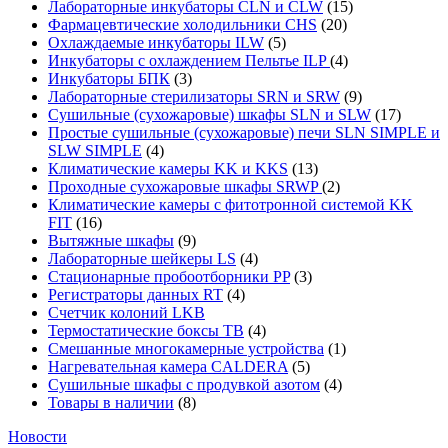
Лабораторные инкубаторы CLN и CLW
(15)
Фармацевтические холодильники CHS
(20)
Охлаждаемые инкубаторы ILW
(5)
Инкубаторы с охлаждением Пельтье ILP
(4)
Инкубаторы БПК
(3)
Лабораторные стерилизаторы SRN и SRW
(9)
Сушильные (сухожаровые) шкафы SLN и SLW
(17)
Простые сушильные (сухожаровые) печи SLN SIMPLE и
SLW SIMPLE
(4)
Климатические камеры KK и KKS
(13)
Проходные сухожаровые шкафы SRWP
(2)
Климатические камеры с фитотронной системой KK
FIT
(16)
Вытяжные шкафы
(9)
Лабораторные шейкеры LS
(4)
Стационарные пробоотборники PP
(3)
Регистраторы данных RT
(4)
Счетчик колоний LKB
Термостатические боксы TB
(4)
Смешанные многокамерные устройства
(1)
Нагревательная камера CALDERA
(5)
Сушильные шкафы с продувкой азотом
(4)
Товары в наличии
(8)
Новости