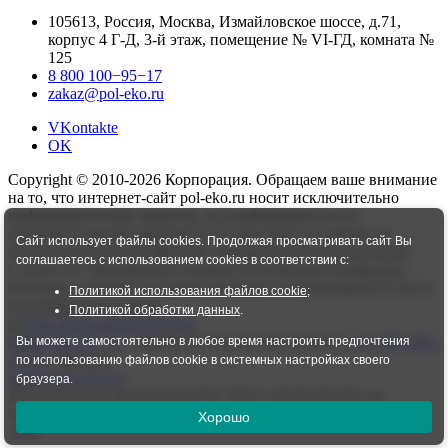
105613, Россия, Москва, Измайловское шоссе, д.71,
корпус 4 Г-Д, 3-й этаж, помещение № VI-ГД, комната №
125
8 800 100−95−17
zakaz@pol-eko.ru
VKontakte
OK
Copyright © 2010-2026 Корпорация. Обращаем ваше внимание
на то, что интернет-сайт pol-eko.ru носит исключительно
информационный характер, вся информация носит
ознакомительный характер и ни при каких условиях не
Сайт использует файлы cookies. Продолжая просматривать сайт Вы
является публичной офертой, определяемой положениями
соглашаетесь с использованием cookies в соответствии с:
Статьи 437 Гражданского кодекса Российской Федерации.
Итоговая стоимость и сроки доставки согласовываются после
Политикой использования файлов cookie
;
подтверждения заказа.
Политикой обработки данных
.
8 800 100−95−17
- Звонок по России бесплатный,
+7 (495) 001-
Вы можете самостоятельно в любое время настроить предпочтения
37-33
- Москва
по использованию файлов cookie в системных настройках своего
zakaz@pol-eko.ru
браузера.
Дистрибьютор продукции POL-EKO-APARATURA на
территории РФ
Хорошо
TOP