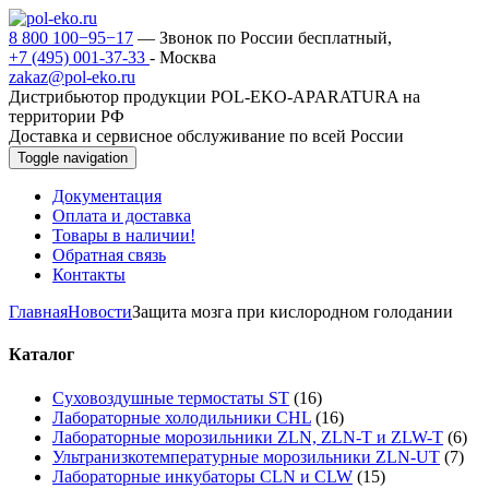
8 800 100−95−17
— Звонок по России бесплатный,
+7 (495) 001-37-33
- Москва
zakaz@pol-eko.ru
Дистрибьютор продукции POL-EKO-APARATURA на
территории РФ
Доставка и сервисное обслуживание по всей России
Toggle navigation
Документация
Оплата и доставка
Товары в наличии!
Обратная связь
Контакты
Главная
Новости
Защита мозга при кислородном голодании
Каталог
Суховоздушные термостаты ST
(16)
Лабораторные холодильники CHL
(16)
Лабораторные морозильники ZLN, ZLN-T и ZLW-T
(6)
Ультранизкотемпературные морозильники ZLN-UT
(7)
Лабораторные инкубаторы CLN и CLW
(15)