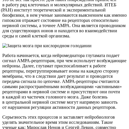
в работу ряд клеточных и молекулярных действий. ИТЕБ
(РАН
) институт теоретической и экспериментальной
биофизики, в нем ученые занимаются выяснением как именно
гипоксия отражает состояние на рецепторах относительно
нервной системы, а точнее АМРА. Она является проводником
для существующих ионов и находится во взаимодействии
среды и самой клеткой организма.
Работа начинается, когда нейромедиатора глутамата подает
сигнал АМРА-рецепторам, при чем использует возбуждающие
нейроны. Далее, глутамат приспосабливает к работе
рецепторы, перегруппировывает ионы на каждую сторону
мембраны, что в следствии дает результат и проводится
передача сигнала по цепочке. АМРА-рецепторы считаются
самыми распространёнными возбуждающими
«активными
»
рецепторами в нервной системе и присутствуют они почти
в каждой из частичек головного мозга. Даже болезнь
в центральной нервной системе могут напрямую зависеть
от нарушения регуляции активности данных рецепторов.
Серьезность этих процессов и заставляет нейробиологов
уделять значительное время этим исследованиям. Такие
ученые как: Мирослав Ненов и Сергей Левин, совместно