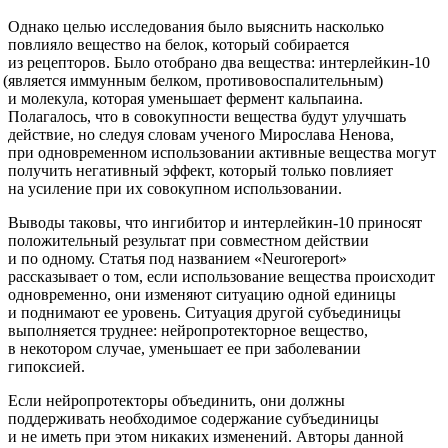
Однако целью исследования было выяснить насколько
повлияло вещество на белок, который собирается
из рецепторов. Было отобрано два вещества: интерлейкин-10
(является
иммунным белком, противовоспалительным)
и молекула, которая уменьшает фермент кальпаина.
Полагалось, что в совокупности вещества будут улучшать
действие, но следуя словам ученого Мирослава Ненова,
при одновременном использовании активные вещества могут
получить негативный эффект, который только повлияет
на усиление при их совокупном использовании.
Выводы таковы, что ингибитор и интерлейкин-10 приносят
положительный результат при совместном действии
и по одному. Статья под названием
«Neuroreport
»
рассказывает о том, если использование вещества происходит
одновременно, они изменяют ситуацию одной единицы
и поднимают ее уровень. Ситуация другой субъединицы
выполняется труднее: нейропротекторное вещество,
в некотором случае, уменьшает ее при заболевании
гипоксией.
Если нейропротекторы объединить, они должны
поддерживать необходимое содержание субъединицы
и не иметь при этом никаких изменений. Авторы данной