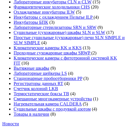
Лабораторные инкубаторы CLN и CLW
(15)
Фармацевтические холодильники CHS
(20)
Охлаждаемые инкубаторы ILW
(5)
Инкубаторы с охлаждением Пельтье ILP
(4)
Инкубаторы БПК
(3)
Лабораторные стерилизаторы SRN и SRW
(9)
Сушильные (сухожаровые) шкафы SLN и SLW
(17)
Простые сушильные (сухожаровые) печи SLN SIMPLE и
SLW SIMPLE
(4)
Климатические камеры KK и KKS
(13)
Проходные сухожаровые шкафы SRWP
(2)
Климатические камеры с фитотронной системой KK
FIT
(16)
Вытяжные шкафы
(9)
Лабораторные шейкеры LS
(4)
Стационарные пробоотборники PP
(3)
Регистраторы данных RT
(4)
Счетчик колоний LKB
Термостатические боксы TB
(4)
Смешанные многокамерные устройства
(1)
Нагревательная камера CALDERA
(5)
Сушильные шкафы с продувкой азотом
(4)
Товары в наличии
(8)
Новости