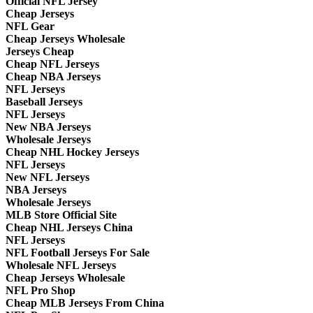
Official NFL Jersey
Cheap Jerseys
NFL Gear
Cheap Jerseys Wholesale
Jerseys Cheap
Cheap NFL Jerseys
Cheap NBA Jerseys
NFL Jerseys
Baseball Jerseys
NFL Jerseys
New NBA Jerseys
Wholesale Jerseys
Cheap NHL Hockey Jerseys
NFL Jerseys
New NFL Jerseys
NBA Jerseys
Wholesale Jerseys
MLB Store Official Site
Cheap NHL Jerseys China
NFL Jerseys
NFL Football Jerseys For Sale
Wholesale NFL Jerseys
Cheap Jerseys Wholesale
NFL Pro Shop
Cheap MLB Jerseys From China