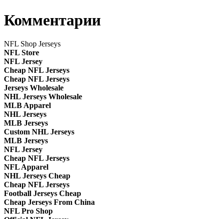
Комментарии
NFL Shop Jerseys
NFL Store
NFL Jersey
Cheap NFL Jerseys
Cheap NFL Jerseys
Jerseys Wholesale
NHL Jerseys Wholesale
MLB Apparel
NHL Jerseys
MLB Jerseys
Custom NHL Jerseys
MLB Jerseys
NFL Jersey
Cheap NFL Jerseys
NFL Apparel
NHL Jerseys Cheap
Cheap NFL Jerseys
Football Jerseys Cheap
Cheap Jerseys From China
NFL Pro Shop