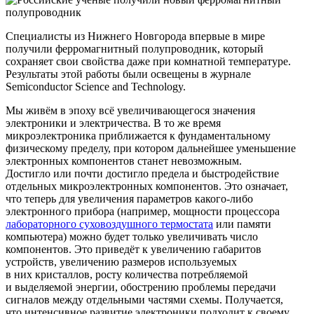
Специалисты из Нижнего Новгорода впервые в мире
получили ферромагнитный полупроводник, который
сохраняет свои свойства даже при комнатной температуре.
Результаты этой работы были освещены в журнале
Semiconductor Science and Technology.
Мы живём в эпоху всё увеличивающегося значения
электроники и электричества. В то же время
микроэлектроника приближается к фундаментальному
физическому пределу, при котором дальнейшее уменьшение
электронных компонентов станет невозможным.
Достигло или почти достигло предела и быстродействие
отдельных микроэлектронных компонентов. Это означает,
что теперь для увеличения параметров какого-либо
электронного прибора
(например
, мощности процессора
лабораторного суховоздушного термостата
или памяти
компьютера) можно будет только увеличивать число
компонентов. Это приведёт к увеличению габаритов
устройств, увеличению размеров используемых
в них кристаллов, росту количества потребляемой
и выделяемой энергии, обострению проблемы передачи
сигналов между отдельными частями схемы. Получается,
что интенсивное развитие электроники подходит к своему