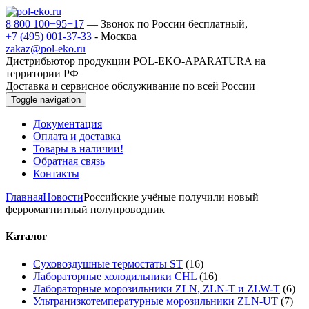
8 800 100−95−17
— Звонок по России бесплатный,
+7 (495) 001-37-33
- Москва
zakaz@pol-eko.ru
Дистрибьютор продукции POL-EKO-APARATURA на
территории РФ
Доставка и сервисное обслуживание по всей России
Toggle navigation
Документация
Оплата и доставка
Товары в наличии!
Обратная связь
Контакты
Главная
Новости
Российские учёные получили новый
ферромагнитный полупроводник
Каталог
Суховоздушные термостаты ST
(16)
Лабораторные холодильники CHL
(16)
Лабораторные морозильники ZLN, ZLN-T и ZLW-T
(6)
Ультранизкотемпературные морозильники ZLN-UT
(7)