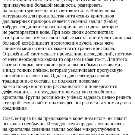
при излучении большой мощности, реагировать
на воздействующее на них световое поле. Наилучшим
материалом для производства оптических кристаллов
для лазерных приборов является селенид галлия
(GaSe
) –
твёрдое соединение красно-коричневого цвета, которое
не растворяется в воде. При всех своих достоинствах
эти кристаллы имеют свои слабые места; они имеют слишком
большой коэффициент преломления лучей, из-за чего
слишком много света отражается от граней кристалла.
Отражённый свет мешает проведению исследований, поэтому
от него необходимо каким-то образом избавиться. Для этого
физики покрывают такие кристаллы особыми составами
в виде тонких плёнок, которые увеличивают пропускную
способность вещества. Однако для селенида галлия
традиционные составы не подходят, поскольку
на его поверхности они расслаиваются и подвергаются
деформации, а это ухудшает пропускную способность
кристалла. Группа российских учёных задалась целью решить
эту проблему и найти подходящее покрытие для упомянутого
соединения.
Идея, которая была предложена в конечном итоге, выглядит
несколько необычно. Исследователи предлагают наносить
на кристаллы селенида галлия особые микроуглубления,
для чего можно воспользоваться сверхкороткими лазерными