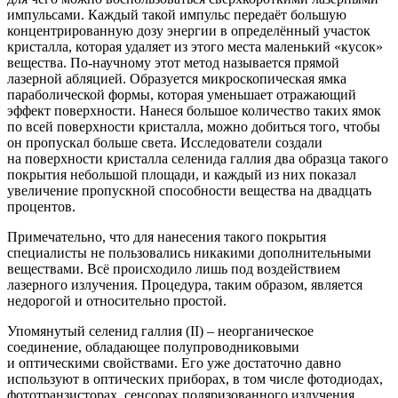
импульсами. Каждый такой импульс передаёт большую
концентрированную дозу энергии в определённый участок
кристалла, которая удаляет из этого места маленький
«кусок
»
вещества. По-научному этот метод называется прямой
лазерной абляцией. Образуется микроскопическая ямка
параболической формы, которая уменьшает отражающий
эффект поверхности. Нанеся большое количество таких ямок
по всей поверхности кристалла, можно добиться того, чтобы
он пропускал больше света. Исследователи создали
на поверхности кристалла селенида галлия два образца такого
покрытия небольшой площади, и каждый из них показал
увеличение пропускной способности вещества на двадцать
процентов.
Примечательно, что для нанесения такого покрытия
специалисты не пользовались никакими дополнительными
веществами. Всё происходило лишь под воздействием
лазерного излучения. Процедура, таким образом, является
недорогой и относительно простой.
Упомянутый селенид галлия
(II
) – неорганическое
соединение, обладающее полупроводниковыми
и оптическими свойствами. Его уже достаточно давно
используют в оптических приборах, в том числе фотодиодах,
фототранзисторах, сенсорах поляризованного излучения.