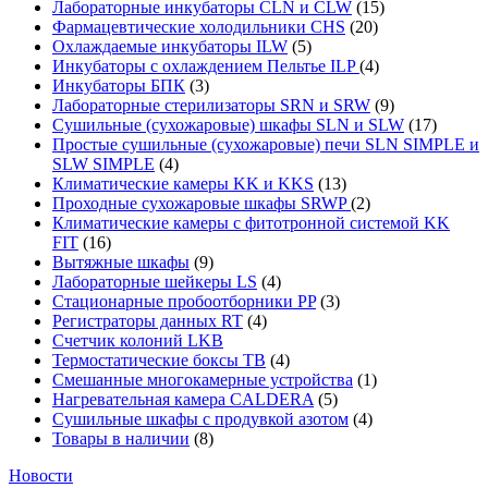
Лабораторные инкубаторы CLN и CLW
(15)
Фармацевтические холодильники CHS
(20)
Охлаждаемые инкубаторы ILW
(5)
Инкубаторы с охлаждением Пельтье ILP
(4)
Инкубаторы БПК
(3)
Лабораторные стерилизаторы SRN и SRW
(9)
Сушильные (сухожаровые) шкафы SLN и SLW
(17)
Простые сушильные (сухожаровые) печи SLN SIMPLE и
SLW SIMPLE
(4)
Климатические камеры KK и KKS
(13)
Проходные сухожаровые шкафы SRWP
(2)
Климатические камеры с фитотронной системой KK
FIT
(16)
Вытяжные шкафы
(9)
Лабораторные шейкеры LS
(4)
Стационарные пробоотборники PP
(3)
Регистраторы данных RT
(4)
Счетчик колоний LKB
Термостатические боксы TB
(4)
Смешанные многокамерные устройства
(1)
Нагревательная камера CALDERA
(5)
Сушильные шкафы с продувкой азотом
(4)
Товары в наличии
(8)
Новости