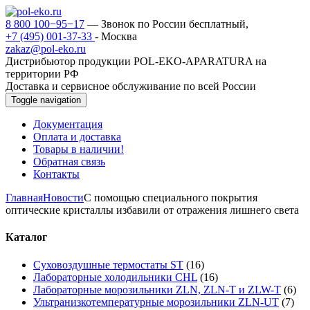
8 800 100−95−17
— Звонок по России бесплатный,
+7 (495) 001-37-33
- Москва
zakaz@pol-eko.ru
Дистрибьютор продукции POL-EKO-APARATURA на
территории РФ
Доставка и сервисное обслуживание по всей России
Toggle navigation
Документация
Оплата и доставка
Товары в наличии!
Обратная связь
Контакты
Главная
Новости
С помощью специального покрытия
оптические кристаллы избавили от отражения лишнего света
Каталог
Суховоздушные термостаты ST
(16)
Лабораторные холодильники CHL
(16)
Лабораторные морозильники ZLN, ZLN-T и ZLW-T
(6)
Ультранизкотемпературные морозильники ZLN-UT
(7)