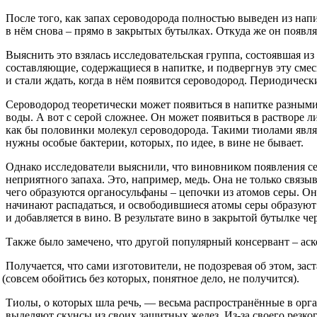
После того, как запах сероводорода полностью выведен из нап
в нём снова – прямо в закрытых бутылках. Откуда же он появля
Выяснить это взялась исследовательская группа, состоявшая 
составляющие, содержащиеся в напитке, и подвергнув эту смес
и стали ждать, когда в нём появится сероводород. Периодическ
Сероводород теоретически может появиться в напитке разными 
воды. А вот с серой сложнее. Он может появиться в растворе л
как бы половинки молекул сероводорода. Такими тиолами явля
нужны особые бактерии, которых, по идее, в вине не бывает.
Однако исследователи выяснили, что виновником появления сер
неприятного запаха. Это, например, медь. Она не только связы
чего образуются органосульфаны – цепочки из атомов серы. О
начинают распадаться, и освободившиеся атомы серы образуют 
и добавляется в вино. В результате вино в закрытой бутылке ч
Также было замечено, что другой популярный консервант – аск
Получается, что сами изготовители, не подозревая об этом, з
(совсем
обойтись без которых, понятное дело, не получится).
Тиолы, о которых шла речь, — весьма распространённые в орг
выделяют скунсы из своих защитных желез. Из-за своего резко