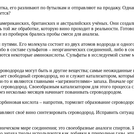
итка, его разливают по бутылкам и отправляют на продажу. Одна
ется?
из американских, британских и австралийских учёных. Они созд
ь той же обработке, которую вино проходит в реальности. Готов
и из пробирок брались пробы смеси для анализа.
путями. Его молекула состоит из двух атомов водорода и одног
ибо в составе сульфатов – неорганических соединений, либо в с
ются некоторые аминокислоты. Сульфаты в исследуемой схеме м
оводорода могут быть и другие вещества; самые неожиданные из 
вает свободный сероводород, но и служит катализатором, которы
ни-то и являются главными
«загрязнителями
» запаха. Вначале ор
сероводород. Своеобразным катализатором для этого процесса с
ерез несколько месяцев начинает пованивать сероводородом.
орбиновая кислота – напротив, тормозит образование сероводоро
аставляют своё вино синтезировать сероводород. Исправить сит
аническом мире соединения; это своеобразные аналоги спиртов.
го запаха тиолы используются как добавки в природные газы, чт