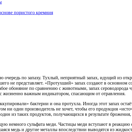
ы
основе пористого кремния
ю очередь по запаху. Тухлый, неприятный запах, идущий из откр
шего не представляет.
«Протухший
» запах создают в основном с
бое обоняние по сравнению с животными, запах сероводорода чу
нас жизненно важным индикатором, спасающим от отравления.
оккупировали
» бактерии и она протухла. Иногда этот запах остаё
том ни один производитель не хочет, чтобы его продукция
«исто
дин из таких продуктов, получающихся в результате брожения, 
ую немного сульфата меди. Частицы меди вступают в реакцию с
вшаяся медь и другие металлы впоследствии выводятся из жидко