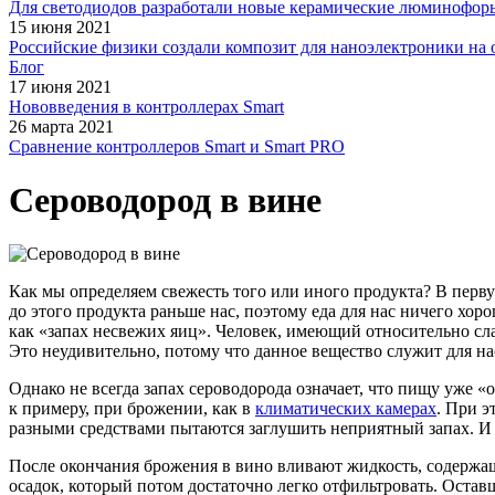
Для светодиодов разработали новые керамические люминофор
15 июня 2021
Российские физики создали композит для наноэлектроники на 
Блог
17 июня 2021
Нововведения в контроллерах Smart
26 марта 2021
Сравнение контроллеров Smart и Smart PRO
Сероводород в вине
Как мы определяем свежесть того или иного продукта? В перву
до этого продукта раньше нас, поэтому еда для нас ничего хоро
как
«запах
несвежих яиц». Человек, имеющий относительно сла
Это неудивительно, потому что данное вещество служит для 
Однако не всегда запах сероводорода означает, что пищу уже
«
к примеру, при брожении, как в
климатических камерах
. При э
разными средствами пытаются заглушить неприятный запах. И о
После окончания брожения в вино вливают жидкость, содержащ
осадок, который потом достаточно легко отфильтровать. Оста