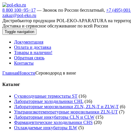
8 800 100−95−17
— Звонок по России бесплатный,
+7 (495) 00
zakaz@pol-eko.ru
Дистрибьютор продукции POL-EKO-APARATURA на террито
Доставка и сервисное обслуживание по всей России
Toggle navigation
Документация
Оплата и доставка
Товары в наличии!
Обратная связь
Контакты
Главная
Новости
Сероводород в вине
Каталог
Суховоздушные термостаты ST
(16)
Лабораторные холодильники CHL
(16)
Лабораторные морозильники ZLN, ZLN-T и ZLW-T
(6)
Ультранизкотемпературные морозильники ZLN-UT
(7)
Лабораторные инкубаторы CLN и CLW
(15)
Фармацевтические холодильники CHS
(20)
Охлаждаемые инкубаторы ILW
(5)