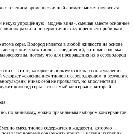
ко с течением времени
«яичный
аромат» может появиться
али некую упрощённую
«модель
вина», смешав вместе основные
ое
«вино
» разлили по герметично закупоренным пробиркам
о атома серы. Водород имеется в любой жидкости на основе
оставе органических тиолов – соединений, которые содержат
аловероятны, потому что для превращения их в сероводород
них – это те, которые используются как раз для удаления
й ускоряет
«склеивание
» тиолов с сероводородом, в результате
ганосульфаны никак себя не проявляют, но впоследствии
лужит диоксид серы – тот самый консервант, который
да.
уацию, по-видимому, можно правильным выбором консервантов
 Именно смесь тиолов содержится в жидкости, которую
о позволяет вовремя обнаружить утечку. Цистеин из группы