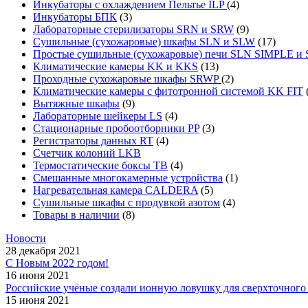
Инкубаторы с охлаждением Пельтье ILP
(4)
Инкубаторы БПК
(3)
Лабораторные стерилизаторы SRN и SRW
(9)
Сушильные (сухожаровые) шкафы SLN и SLW
(17)
Простые сушильные (сухожаровые) печи SLN SIMPLE 
Климатические камеры KK и KKS
(13)
Проходные сухожаровые шкафы SRWP
(2)
Климатические камеры с фитотронной системой KK FIT
Вытяжные шкафы
(9)
Лабораторные шейкеры LS
(4)
Стационарные пробоотборники PP
(3)
Регистраторы данных RT
(4)
Счетчик колоний LKB
Термостатические боксы TB
(4)
Смешанные многокамерные устройства
(1)
Нагревательная камера CALDERA
(5)
Сушильные шкафы с продувкой азотом
(4)
Товары в наличии
(8)
Новости
28 декабря 2021
С Новым 2022 годом!
16 июня 2021
Российские учёные создали ионную ловушку для сверхточного 
15 июня 2021