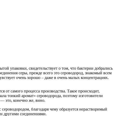
ытой упаковки, свидетельствует о том, что бактерии добрались
оединения серы, прежде всего это сероводород, знакомый всем
вствует очень хорошо – даже в очень малых концентрациях.
тся от самого процесса производства. Такое происходит,
чала
тонкий аромат» сероводорода, поэтому изготовители
— это, конечно же, вино.
 сероводородом, благодаря чему образуется нерастворимый
сти другими соединениями.