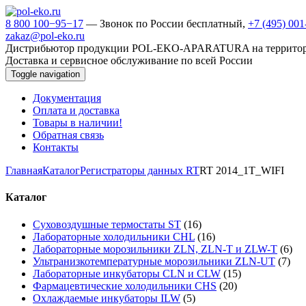
8 800 100−95−17
— Звонок по России бесплатный,
+7 (495) 00
zakaz@pol-eko.ru
Дистрибьютор продукции POL-EKO-APARATURA на террито
Доставка и сервисное обслуживание по всей России
Toggle navigation
Документация
Оплата и доставка
Товары в наличии!
Обратная связь
Контакты
Главная
Каталог
Регистраторы данных RT
RT 2014_1T_WIFI
Каталог
Суховоздушные термостаты ST
(16)
Лабораторные холодильники CHL
(16)
Лабораторные морозильники ZLN, ZLN-T и ZLW-T
(6)
Ультранизкотемпературные морозильники ZLN-UT
(7)
Лабораторные инкубаторы CLN и CLW
(15)
Фармацевтические холодильники CHS
(20)
Охлаждаемые инкубаторы ILW
(5)