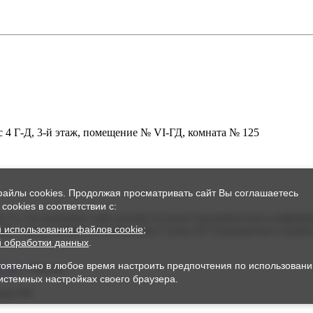
ус 4 Г-Д, 3-й этаж, помещение № VI-ГД, комната № 125
файлы cookies. Продолжая просматривать сайт Вы соглашаетесь
cookies в соответствии с:
а то, что интернет-сайт pol-eko.ru носит исключительно инфор
 использования файлов cookie
;
ртой, определяемой положениями Статьи 437 Гражданского кодек
 обработки данных
.
оятельно в любое время настроить предпочтения по использован
37-33
- Москва
истемных настройках своего браузера.
рии РФ