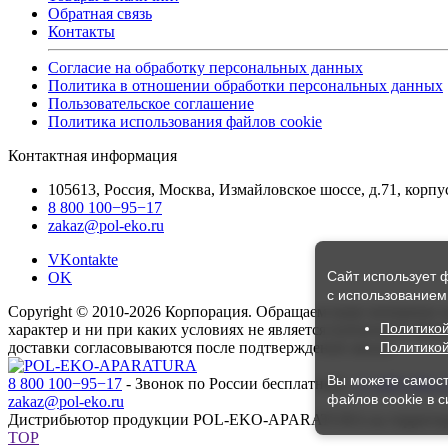
Обратная связь
Контакты
Согласие на обработку персональных данных
Политика в отношении обработки персональных данных
Пользовательское соглашение
Политика использования файлов cookie
Контактная информация
105613, Россия, Москва, Измайловское шоссе, д.71, корп
8 800 100−95−17
zakaz@pol-eko.ru
VKontakte
Сайт использует 
OK
с использованием 
Copyright © 2010-2026 Корпорация. Обращаем ваше внимание н
Политикой
характер и ни при каких условиях не является публичной офе
доставки согласовываются после подтверждения заказа.
Политикой
Вы можете самост
8 800 100−95−17
- Звонок по России бесплатный,
+7 (495) 001-
файлов cookie в с
zakaz@pol-eko.ru
Дистрибьютор продукции POL-EKO-APARATURA на террито
TOP