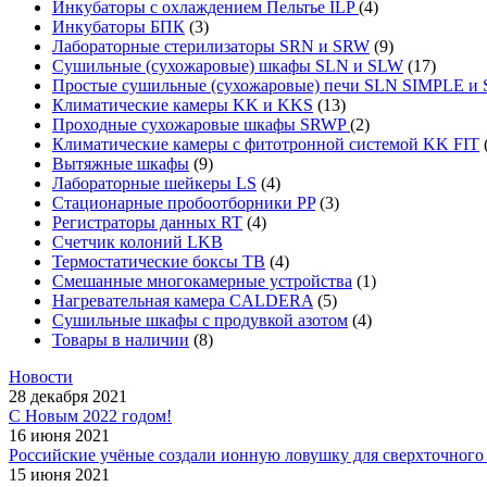
Инкубаторы с охлаждением Пельтье ILP
(4)
Инкубаторы БПК
(3)
Лабораторные стерилизаторы SRN и SRW
(9)
Сушильные (сухожаровые) шкафы SLN и SLW
(17)
Простые сушильные (сухожаровые) печи SLN SIMPLE 
Климатические камеры KK и KKS
(13)
Проходные сухожаровые шкафы SRWP
(2)
Климатические камеры с фитотронной системой KK FIT
Вытяжные шкафы
(9)
Лабораторные шейкеры LS
(4)
Стационарные пробоотборники PP
(3)
Регистраторы данных RT
(4)
Счетчик колоний LKB
Термостатические боксы TB
(4)
Смешанные многокамерные устройства
(1)
Нагревательная камера CALDERA
(5)
Сушильные шкафы с продувкой азотом
(4)
Товары в наличии
(8)
Новости
28 декабря 2021
С Новым 2022 годом!
16 июня 2021
Российские учёные создали ионную ловушку для сверхточного 
15 июня 2021