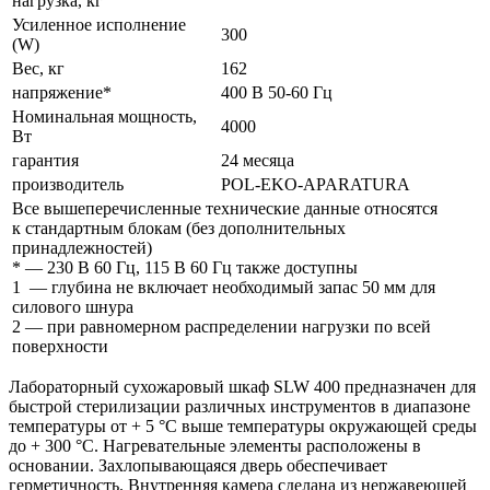
нагрузка, кг
Усиленное исполнение
300
(W)
Вес, кг
162
напряжение*
400 В 50-60 Гц
Номинальная мощность,
4000
Вт
гарантия
24 месяца
производитель
POL-EKO-APARATURA
Все вышеперечисленные технические данные относятся
к стандартным блокам (без дополнительных
принадлежностей)
* — 230 В 60 Гц, 115 В 60 Гц также доступны
1
— глубина не включает необходимый запас 50 мм для
силового шнура
2 — при равномерном распределении нагрузки по всей
поверхности
Лабораторный сухожаровый шкаф SLW 400 предназначен для
быстрой стерилизации различных инструментов в диапазоне
температуры от + 5 °C выше температуры окружающей среды
до + 300 °C. Нагревательные элементы расположены в
основании. Захлопывающаяся дверь обеспечивает
герметичность. Внутренняя камера сделана из нержавеющей