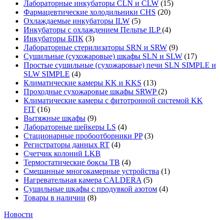
Лабораторные инкубаторы CLN и CLW
(15)
Фармацевтические холодильники CHS
(20)
Охлаждаемые инкубаторы ILW
(5)
Инкубаторы с охлаждением Пельтье ILP
(4)
Инкубаторы БПК
(3)
Лабораторные стерилизаторы SRN и SRW
(9)
Сушильные (сухожаровые) шкафы SLN и SLW
(17)
Простые сушильные (сухожаровые) печи SLN SIMPLE и
SLW SIMPLE
(4)
Климатические камеры KK и KKS
(13)
Проходные сухожаровые шкафы SRWP
(2)
Климатические камеры с фитотронной системой KK
FIT
(16)
Вытяжные шкафы
(9)
Лабораторные шейкеры LS
(4)
Стационарные пробоотборники PP
(3)
Регистраторы данных RT
(4)
Счетчик колоний LKB
Термостатические боксы TB
(4)
Смешанные многокамерные устройства
(1)
Нагревательная камера CALDERA
(5)
Сушильные шкафы с продувкой азотом
(4)
Товары в наличии
(8)
Новости