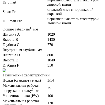
нержавеющая сталь с текстурой
IG Smart
льняной ткани
стальной лист с порошковой
Smart Pro
окраской
нержавеющая сталь с текстурой
IG Smart Pro
льняной ткани
1
Общие габариты
, мм
Ширина A
1020
Высота B
1430
Глубина C
770
Внутренняя глубина, мм
Ширина D
800
Высота E
1040
Глубина F
510
Технические характеристики
Полки (стандарт / макс)
3/14
Максимальная рабочая
25
2
нагрузка на полку
, кг
Усиленная полка (PW)
100
Максимальная рабочая
120