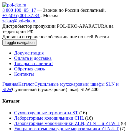
8 800 100−95−17
— Звонок по России бесплатный,
+7 (495) 001-37-33
- Москва
zakaz@pol-eko.ru
Дистрибьютор продукции POL-EKO-APARATURA на
территории РФ
Доставка и сервисное обслуживание по всей России
Toggle navigation
Документация
Оплата и доставка
Товары в наличии!
Обратная связь
Контакты
Главная
Каталог
Сушильные (сухожаровые) шкафы SLN и
SLW
Сушильный (сухожаровой) шкаф SLW 400
Каталог
Суховоздушные термостаты ST
(16)
Лабораторные холодильники CHL
(16)
Лабораторные морозильники ZLN, ZLN-T и ZLW-T
(6)
Ультранизкотемпературные морозильники ZLN-UT
(7)