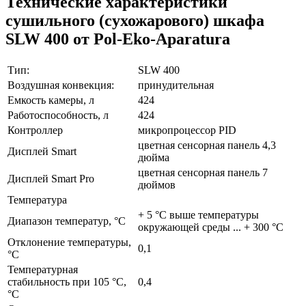
Технические характеристики
сушильного (сухожарового) шкафа
SLW 400 от Pol-Eko-Aparatura
Тип:
SLW
400
Воздушная конвекция:
принудительная
Емкость камеры, л
424
Работоспособность, л
424
Контроллер
микропроцессор PID
цветная сенсорная панель 4,3
Дисплей Smart
дюйма
цветная сенсорная панель 7
Дисплей Smart Pro
дюймов
Температура
+ 5 °C выше температуры
Диапазон температур, °C
окружающей среды ... + 300 °C
Отклонение температуры,
0,1
°C
Температурная
стабильность при 105 °C,
0,4
°C