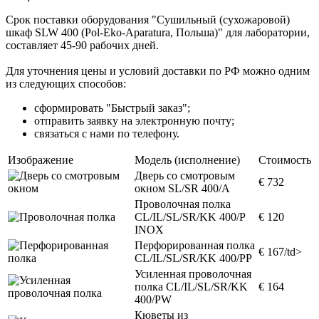
Срок поставки оборудования "Сушильный (сухожаровой)
шкаф SLW 400 (Pol-Eko-Aparatura, Польша)" для лаборатории,
составляет 45-90 рабочих дней.
Для уточнения цены и условий доставки по РФ можно одним
из следующих способов:
сформировать "Быстрый заказ";
отправить заявку на электронную почту;
связаться с нами по телефону.
Изображение
Модель (исполнение)
Стоимость
Дверь со смотровым
€ 732
окном SL/SR 400/A
Проволочная полка
CL/IL/SL/SR/KK 400/P
€ 120
INOX
Перфорированная полка
€ 167/td>
CL/IL/SL/SR/KK 400/PP
Усиленная проволочная
полка CL/IL/SL/SR/KK
€ 164
400/PW
Кюветы из