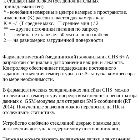
к стандартным блокам (без дополнительных
принадлежностей)
* - колебания измерены в центре камеры; в пространстве,
изменение (K) рассчитывается для камеры как:
K = +/- (T среднее макс. - T среднее мин.) / 2
** — другие источники питания по запросу
1 — глубина не включает 50 мм силового кабеля
2 — на равномерно загруженной поверхности
Фармацевтический (медицинский) холодильник CHS 6+ A
разработан специально для хранения вакцин и лекарств.
Контроллер обеспечивает поддержание постоянного
заданного значения температуры за счёт запуска компрессора
по мере необходимости.
В фармацевтических
холодильниках линейки CHS можно
отслеживать температуру посредством внешнего регистратора
данных с GSM-модулем для отправки SMS-сообщений (RT
2014). Полученные значения можно переносить на ПК и
отслеживать статистику.
Устройство снабжено стеклянной дверью с замком для
исключения доступа к содержимому посторонних лиц.
Также вы можете заказать выдвижные ящики для хранения