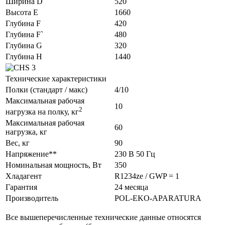
Ширина D`
520
Высота E
1660
Глубина F
420
Глубина F`
480
Глубина G
320
Глубина H
1440
Технические характеристики
Полки (стандарт / макс)
4/10
Максимальная рабочая
10
2
нагрузка на полку, кг
Максимальная рабочая
60
нагрузка, кг
Вес, кг
90
Напряжение**
230 В 50 Гц
Номинальная мощность, Вт
350
Хладагент
R1234ze / GWP = 1
Гарантия
24 месяца
Производитель
POL-EKO-APARATURA
Все вышеперечисленные технические данные относятся