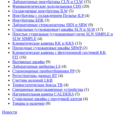
Лабораторные инкубаторы CLN и CLW
(15)
Фармацевтические холодильники CHS
(20)
Охлаждаемые инкубаторы ILW
(5)
Инкубаторы с охлаждением Пельтье ILP
(4)
Инкубаторы БПК
(3)
Лабораторные стерилизаторы SRN и SRW
(9)
Сушильные (сухожаровые) шкафы SLN и SLW
(17)
Простые сушильные (сухожаровые) печи SLN SIMPLE и
SLW SIMPLE
(4)
Климатические камеры KK и KKS
(13)
Проходные сухожаровые шкафы SRWP
(2)
Климатические камеры с фитотронной системой KK
FIT
(16)
Вытяжные шкафы
(9)
Лабораторные шейкеры LS
(4)
Стационарные пробоотборники PP
(3)
Регистраторы данных RT
(4)
Счетчик колоний LKB
Термостатические боксы TB
(4)
Смешанные многокамерные устройства
(1)
Нагревательная камера CALDERA
(5)
Сушильные шкафы с продувкой азотом
(4)
Товары в наличии
(8)
Новости