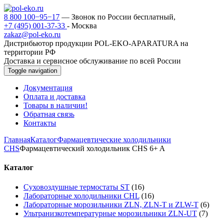
8 800 100−95−17
— Звонок по России бесплатный,
+7 (495) 001-37-33
- Москва
zakaz@pol-eko.ru
Дистрибьютор продукции POL-EKO-APARATURA на
территории РФ
Доставка и сервисное обслуживание по всей России
Toggle navigation
Документация
Оплата и доставка
Товары в наличии!
Обратная связь
Контакты
Главная
Каталог
Фармацевтические холодильники
CHS
Фармацевтический холодильник CHS 6+ A
Каталог
Суховоздушные термостаты ST
(16)
Лабораторные холодильники CHL
(16)
Лабораторные морозильники ZLN, ZLN-T и ZLW-T
(6)
Ультранизкотемпературные морозильники ZLN-UT
(7)