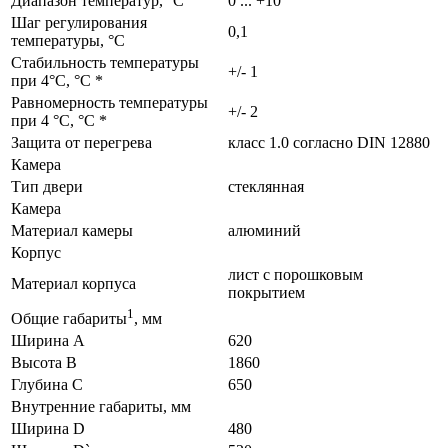
Диапазон температур, °C
0 ... +10
Шаг регулирования
0,1
температуры, °C
Стабильность температуры
+/- 1
при 4°C, °C *
Равномерность температуры
+/- 2
при 4 °C, °C *
Защита от перегрева
класс 1.0 согласно DIN 12880
Камера
Тип двери
стеклянная
Камера
Материал камеры
алюминий
Корпус
лист с порошковым
Материал корпуса
покрытием
1
Общие габариты
, мм
Ширина A
620
Высота B
1860
Глубина C
650
Внутренние габариты, мм
Ширина D
480