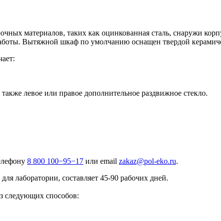
очных материалов, таких как оцинкованная сталь, снаружи кор
аботы. Вытяжной шкаф по умолчанию оснащен твердой керамиче
ает:
а также левое или правое дополнительное раздвижное стекло.
телефону
8 800 100−95−17
или email
zakaz@pol-eko.ru
.
ля лаборатории, составляет 45-90 рабочих дней.
з следующих способов: