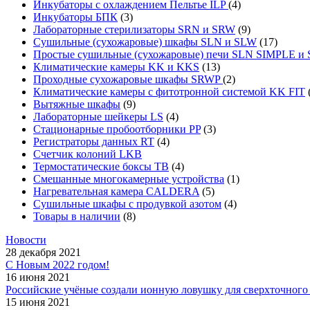
Инкубаторы с охлаждением Пельтье ILP
(4)
Инкубаторы БПК
(3)
Лабораторные стерилизаторы SRN и SRW
(9)
Сушильные (сухожаровые) шкафы SLN и SLW
(17)
Простые сушильные (сухожаровые) печи SLN SIMPLE 
Климатические камеры KK и KKS
(13)
Проходные сухожаровые шкафы SRWP
(2)
Климатические камеры с фитотронной системой KK FIT
Вытяжные шкафы
(9)
Лабораторные шейкеры LS
(4)
Стационарные пробоотборники PP
(3)
Регистраторы данных RT
(4)
Счетчик колоний LKB
Термостатические боксы TB
(4)
Смешанные многокамерные устройства
(1)
Нагревательная камера CALDERA
(5)
Сушильные шкафы с продувкой азотом
(4)
Товары в наличии
(8)
Новости
28 декабря 2021
С Новым 2022 годом!
16 июня 2021
Российские учёные создали ионную ловушку для сверхточного 
15 июня 2021