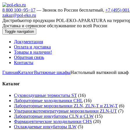
8 800 100−95−17
— Звонок по России бесплатный,
+7 (495) 00
zakaz@pol-eko.ru
Дистрибьютор продукции POL-EKO-APARATURA на террито
Доставка и сервисное обслуживание по всей России
Toggle navigation
Документация
Оплата и доставка
Товары в наличии!
Обратная связь
Контакты
Главная
Каталог
Вытяжные шкафы
Настольный вытяжной шкаф 
Каталог
Суховоздушные термостаты ST
(16)
Лабораторные холодильники CHL
(16)
Лабораторные морозильники ZLN, ZLN-T и ZLW-T
(6)
Ультранизкотемпературные морозильники ZLN-UT
(7)
Лабораторные инкубаторы CLN и CLW
(15)
Фармацевтические холодильники CHS
(20)
Охлаждаемые инкубаторы ILW
(5)