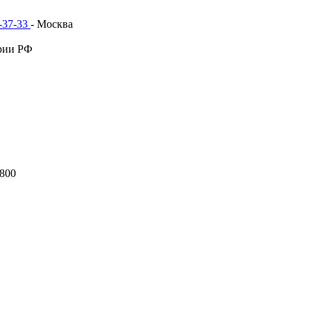
1-37-33
- Москва
рии РФ
800