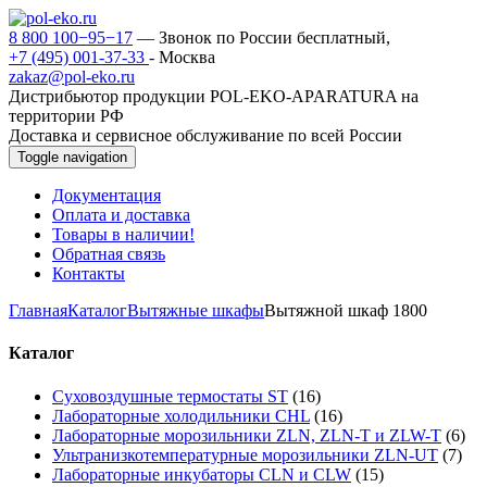
8 800 100−95−17
— Звонок по России бесплатный,
+7 (495) 001-37-33
- Москва
zakaz@pol-eko.ru
Дистрибьютор продукции POL-EKO-APARATURA на
территории РФ
Доставка и сервисное обслуживание по всей России
Toggle navigation
Документация
Оплата и доставка
Товары в наличии!
Обратная связь
Контакты
Главная
Каталог
Вытяжные шкафы
Вытяжной шкаф 1800
Каталог
Суховоздушные термостаты ST
(16)
Лабораторные холодильники CHL
(16)
Лабораторные морозильники ZLN, ZLN-T и ZLW-T
(6)
Ультранизкотемпературные морозильники ZLN-UT
(7)
Лабораторные инкубаторы CLN и CLW
(15)