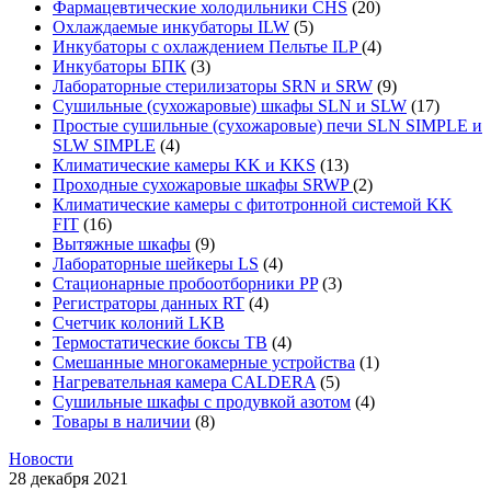
Фармацевтические холодильники CHS
(20)
Охлаждаемые инкубаторы ILW
(5)
Инкубаторы с охлаждением Пельтье ILP
(4)
Инкубаторы БПК
(3)
Лабораторные стерилизаторы SRN и SRW
(9)
Сушильные (сухожаровые) шкафы SLN и SLW
(17)
Простые сушильные (сухожаровые) печи SLN SIMPLE и
SLW SIMPLE
(4)
Климатические камеры KK и KKS
(13)
Проходные сухожаровые шкафы SRWP
(2)
Климатические камеры с фитотронной системой KK
FIT
(16)
Вытяжные шкафы
(9)
Лабораторные шейкеры LS
(4)
Стационарные пробоотборники PP
(3)
Регистраторы данных RT
(4)
Счетчик колоний LKB
Термостатические боксы TB
(4)
Смешанные многокамерные устройства
(1)
Нагревательная камера CALDERA
(5)
Сушильные шкафы с продувкой азотом
(4)
Товары в наличии
(8)
Новости
28 декабря 2021