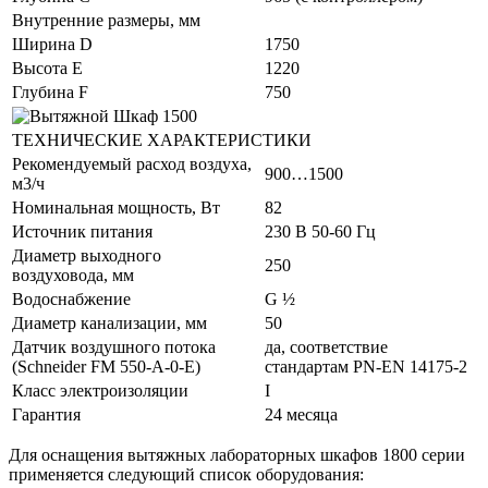
Внутренние размеры, мм
Ширина D
1750
Высота E
1220
Глубина F
750
ТЕХНИЧЕСКИЕ ХАРАКТЕРИСТИКИ
Рекомендуемый расход воздуха,
900…1500
м3/ч
Номинальная мощность, Вт
82
Источник питания
230 В 50-60 Гц
Диаметр выходного
250
воздуховода, мм
Водоснабжение
G ½
Диаметр канализации, мм
50
Датчик воздушного потока
да, соответствие
(Schneider FM 550-A-0-E)
стандартам PN-EN 14175-2
Класс электроизоляции
I
Гарантия
24 месяца
Для оснащения вытяжных лабораторных шкафов 1800 серии
применяется следующий список оборудования: