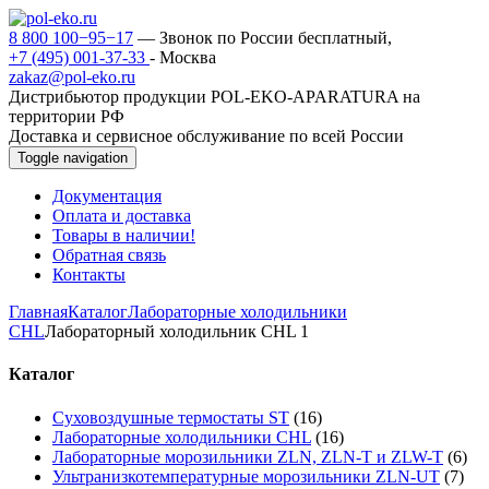
8 800 100−95−17
— Звонок по России бесплатный,
+7 (495) 001-37-33
- Москва
zakaz@pol-eko.ru
Дистрибьютор продукции POL-EKO-APARATURA на
территории РФ
Доставка и сервисное обслуживание по всей России
Toggle navigation
Документация
Оплата и доставка
Товары в наличии!
Обратная связь
Контакты
Главная
Каталог
Лабораторные холодильники
CHL
Лабораторный холодильник CHL 1
Каталог
Суховоздушные термостаты ST
(16)
Лабораторные холодильники CHL
(16)
Лабораторные морозильники ZLN, ZLN-T и ZLW-T
(6)
Ультранизкотемпературные морозильники ZLN-UT
(7)