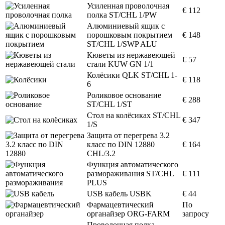
Усиленная проволочная
€ 112
полка ST/CHL 1/PW
Алюминиевый ящик с
порошковым покрытием
€ 148
ST/CHL 1/SWP ALU
Кюветы из нержавеющей
€ 57
стали KUW GN 1/1
Колёсики QLK ST/CHL 1-
€ 118
6
Роликовое основание
€ 288
ST/CHL 1/ST
Стол на колёсиках ST/CHL
€ 347
1/S
Защита от перегрева 3.2
класс по DIN 12880
€ 164
CHL/3.2
Функция автоматического
размораживания ST/CHL
€ 111
PLUS
USB кабель USBK
€ 44
Фармацевтический
По
органайзер ORG-FARM
запросу
Проволочная полка