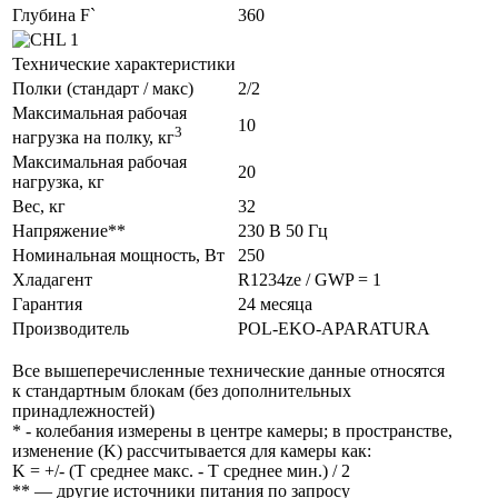
Глубина F`
360
Технические характеристики
Полки (стандарт / макс)
2/2
Максимальная рабочая
10
3
нагрузка на полку, кг
Максимальная рабочая
20
нагрузка, кг
Вес, кг
32
Напряжение**
230 В 50 Гц
Номинальная мощность, Вт
250
Хладагент
R1234ze / GWP = 1
Гарантия
24 месяца
Производитель
POL-EKO-APARATURA
Все вышеперечисленные технические данные относятся
к стандартным блокам (без дополнительных
принадлежностей)
* - колебания измерены в центре камеры; в пространстве,
изменение (K) рассчитывается для камеры как:
K = +/- (T среднее макс. - T среднее мин.) / 2
** — другие источники питания по запросу