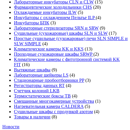
Лабораторные инкубаторы CLN и CLW
(15)
Фармацевтические холодильники CHS
(20)
Охлаждаемые инкубаторы ILW
(5)
Инкубаторы с охлаждением Пельтье ILP
(4)
Инкубаторы БПК
(3)
Лабораторные стерилизаторы SRN и SRW
(9)
Сушильные (сухожаровые) шкафы SLN и SLW
(17)
Простые сушильные (сухожаровые) печи SLN SIMPLE и
SLW SIMPLE
(4)
Климатические камеры KK и KKS
(13)
Проходные сухожаровые шкафы SRWP
(2)
Климатические камеры с фитотронной системой KK
FIT
(16)
Вытяжные шкафы
(9)
Лабораторные шейкеры LS
(4)
Стационарные пробоотборники PP
(3)
Регистраторы данных RT
(4)
Счетчик колоний LKB
Термостатические боксы TB
(4)
Смешанные многокамерные устройства
(1)
Нагревательная камера CALDERA
(5)
Сушильные шкафы с продувкой азотом
(4)
Товары в наличии
(8)
Новости