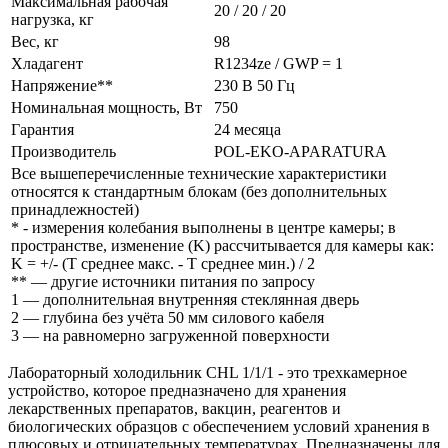
Максимальная рабочая
20 / 20 / 20
нагрузка, кг
Вес, кг
98
Хладагент
R1234ze / GWP = 1
Напряжение**
230 В 50 Гц
Номинальная мощность, Вт
750
Гарантия
24 месяца
Производитель
POL-EKO-APARATURA
Все вышеперечисленные технические характеристики
относятся к стандартным блокам (без дополнительных
принадлежностей)
* - измерения колебания выполнены в центре камеры; в
пространстве, изменение (K) рассчитывается для камеры как:
K = +/- (T среднее макс. - T среднее мин.) / 2
** — другие источники питания по запросу
1 — дополнительная внутренняя стеклянная дверь
2 — глубина без учёта 50 мм силового кабеля
3 — на равномерно загруженной поверхности
Лабораторный холодильник CHL 1/1/1 - это трехкамерное
устройство, которое предназначено для хранения
лекарственных препаратов, вакцин, реагентов и
биологических образцов с обеспечением условий хранения в
плюсовых и отрицательных температурах. Предназначены для