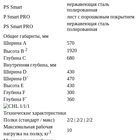
нержавеющая сталь
PS Smart
полированная
P Smart PRO
лист с порошковым покрытием
нержавеющая сталь
PS Smart PRO
полированная
Общие габариты, мм
Ширина A
570
2
1920
Высота B
Глубина C
680
Внутренняя глубина, мм
Ширина D
430
Ширина D`
470
Высота E
430
Глубина F
300
Глубина F`
360
Технические характеристики
Полки (стандарт / макс)
2/2 | 2/2 | 2/2
Максимальная рабочая
10
3
нагрузка на полку, кг