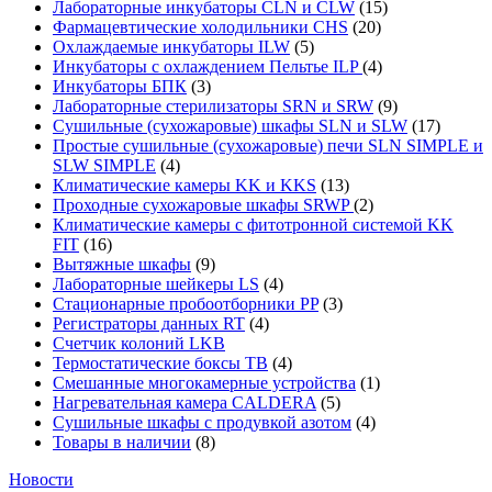
Лабораторные инкубаторы CLN и CLW
(15)
Фармацевтические холодильники CHS
(20)
Охлаждаемые инкубаторы ILW
(5)
Инкубаторы с охлаждением Пельтье ILP
(4)
Инкубаторы БПК
(3)
Лабораторные стерилизаторы SRN и SRW
(9)
Сушильные (сухожаровые) шкафы SLN и SLW
(17)
Простые сушильные (сухожаровые) печи SLN SIMPLE и
SLW SIMPLE
(4)
Климатические камеры KK и KKS
(13)
Проходные сухожаровые шкафы SRWP
(2)
Климатические камеры с фитотронной системой KK
FIT
(16)
Вытяжные шкафы
(9)
Лабораторные шейкеры LS
(4)
Стационарные пробоотборники PP
(3)
Регистраторы данных RT
(4)
Счетчик колоний LKB
Термостатические боксы TB
(4)
Смешанные многокамерные устройства
(1)
Нагревательная камера CALDERA
(5)
Сушильные шкафы с продувкой азотом
(4)
Товары в наличии
(8)
Новости