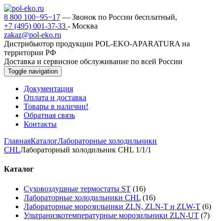
8 800 100−95−17
— Звонок по России бесплатный,
+7 (495) 001-37-33
- Москва
zakaz@pol-eko.ru
Дистрибьютор продукции POL-EKO-APARATURA на
территории РФ
Доставка и сервисное обслуживание по всей России
Toggle navigation
Документация
Оплата и доставка
Товары в наличии!
Обратная связь
Контакты
Главная
Каталог
Лабораторные холодильники
CHL
Лабораторный холодильник CHL 1/1/1
Каталог
Суховоздушные термостаты ST
(16)
Лабораторные холодильники CHL
(16)
Лабораторные морозильники ZLN, ZLN-T и ZLW-T
(6)
Ультранизкотемпературные морозильники ZLN-UT
(7)