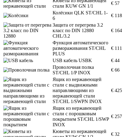
Кюветы из нержавеющей
€ 57
стали KUW GN 1/1
Колёсики QLK ST/CHL 1-
€ 118
6
Защита от перегрева 3.2
класс по DIN 12880
€ 164
CHL/3.2
Функция автоматического
размораживания ST/CHL
€ 111
PLUS
USB кабель USBK
€ 44
Проволочная полка
€ 66
ST/CHL 1/P INOX
Ящик из нержавеющей
стали с выдвижными
направляющими из
€ 425
нержавеющей стали
ST/CHL 1/SWPN INOX
Ящик из нержавеющей
стали с порошковым
€ 257
покрытием ST/CHL 1/SWP
INOX
Кюветы из нержавеющей
€ 32
стали KUW GN 1/2