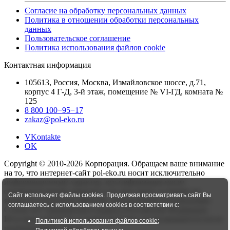
Согласие на обработку персональных данных
Политика в отношении обработки персональных
данных
Пользовательское соглашение
Политика использования файлов cookie
Контактная информация
105613, Россия, Москва, Измайловское шоссе, д.71,
корпус 4 Г-Д, 3-й этаж, помещение № VI-ГД, комната №
125
8 800 100−95−17
zakaz@pol-eko.ru
VKontakte
OK
Copyright © 2010-2026 Корпорация. Обращаем ваше внимание
на то, что интернет-сайт pol-eko.ru носит исключительно
информационный характер, вся информация носит
ознакомительный характер и ни при каких условиях не
Сайт использует файлы cookies. Продолжая просматривать сайт Вы
является публичной офертой, определяемой положениями
соглашаетесь с использованием cookies в соответствии с:
Статьи 437 Гражданского кодекса Российской Федерации.
Итоговая стоимость и сроки доставки согласовываются после
Политикой использования файлов cookie
;
подтверждения заказа.