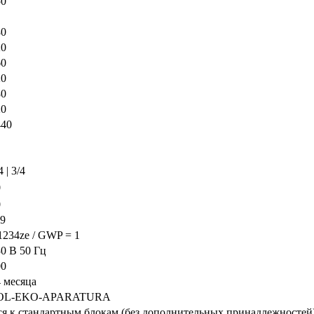
50
80
20
60
20
80
20
440
4 | 3/4
0
0
19
1234ze
/ GWP = 1
0 В 50 Гц
00
 месяца
OL-EKO-APARATURA
я к стандартным блокам (без дополнительных принадлежностей