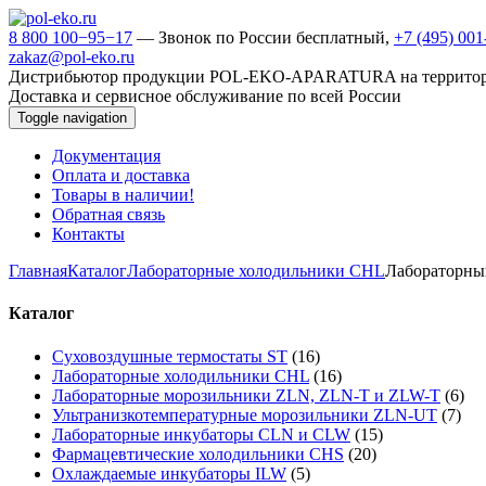
8 800 100−95−17
— Звонок по России бесплатный,
+7 (495) 00
zakaz@pol-eko.ru
Дистрибьютор продукции POL-EKO-APARATURA на террито
Доставка и сервисное обслуживание по всей России
Toggle navigation
Документация
Оплата и доставка
Товары в наличии!
Обратная связь
Контакты
Главная
Каталог
Лабораторные холодильники CHL
Лабораторны
Каталог
Суховоздушные термостаты ST
(16)
Лабораторные холодильники CHL
(16)
Лабораторные морозильники ZLN, ZLN-T и ZLW-T
(6)
Ультранизкотемпературные морозильники ZLN-UT
(7)
Лабораторные инкубаторы CLN и CLW
(15)
Фармацевтические холодильники CHS
(20)
Охлаждаемые инкубаторы ILW
(5)