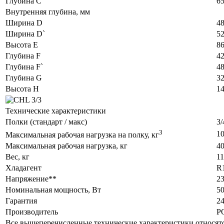
Глубина C
6
Внутренняя глубина, мм
Ширина D
4
Ширина D`
5
Высота E
8
Глубина F
4
Глубина F`
4
Глубина G
3
Высота H
1
Технические характеристики
Полки (стандарт / макс)
3/
3
1
Максимальная рабочая нагрузка на полку, кг
Максимальная рабочая нагрузка, кг
4
Вес, кг
1
Хладагент
R
Напряжение**
23
Номинальная мощность, Вт
5
Гарантия
24
Производитель
P
Все вышеперечисленные технические характеристики относятс