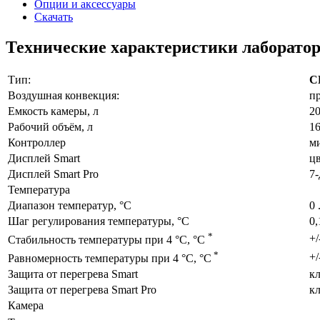
Опции и аксессуары
Скачать
Технические характеристики лаборатор
Тип:
C
Воздушная конвекция:
п
Емкость камеры, л
2
Рабочий объём, л
1
Контроллер
м
Дисплей Smart
цв
Дисплей Smart Pro
7
Температура
Диапазон температур, °C
0 
Шаг регулирования температуры, °C
0,
*
+/
Стабильность температуры при 4 °C, °C
*
+/
Равномерность температуры при 4 °C, °C
Защита от перегрева Smart
кл
Защита от перегрева Smart Pro
кл
Камера