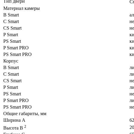
Тип двери
С
Материал камеры
B Smart
а
C Smart
н
CS Smart
н
P Smart
к
PS Smart
к
P Smart PRO
к
PS Smart PRO
к
Корпус
B Smart
л
C Smart
л
CS Smart
н
P Smart
л
PS Smart
н
P Smart PRO
л
PS Smart PRO
н
Общие габариты, мм
Ширина A
6
2
2
Высота B