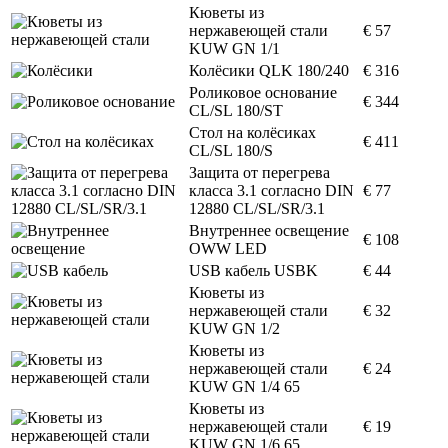
Кюветы из
нержавеющей стали
€ 57
KUW GN 1/1
Колёсики QLK 180/240
€ 316
Роликовое основание
€ 344
CL/SL 180/ST
Стол на колёсиках
€ 411
CL/SL 180/S
Защита от перегрева
класса 3.1 согласно DIN
€ 77
12880 CL/SL/SR/3.1
Внутреннее освещение
€ 108
OWW LED
USB кабель USBK
€ 44
Кюветы из
нержавеющей стали
€ 32
KUW GN 1/2
Кюветы из
нержавеющей стали
€ 24
KUW GN 1/4 65
Кюветы из
нержавеющей стали
€ 19
KUW GN 1/6 65