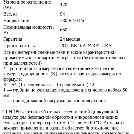
Усиленное исполнение
120
(W)
Вес, кг
94
Напряжение
230 В 50 Гц
Номинальная мощность,
650
Вт
Гарантия
24 месяца
Производитель
POL-EKO-APARATURA
Все вышеперечисленные технические характеристики
применимы к стандартным агрегатам (без дополнительных
принадлежностей)
*
- устойчивость измеряется в геометрическом центре
камеры; однородность (K) рассчитывается для камеры по
формуле:
K = +/- (T среднее макс. - T среднее мин.) / 2
1 —
глубина не учитывает подключение силового кабеля 50
мм
2 — при одинаковой нагрузке на всю поверхность
CLN 180 – это инкубаторы с естественной циркуляцией
воздуха для безопасной обработки микробиологических
культур при температурах от + 5 ° C до + 100 °C. Аппараты
находят применение в разных областях: биотехнологии,
ботаника, зоология, пищевая промышленность, косметология,