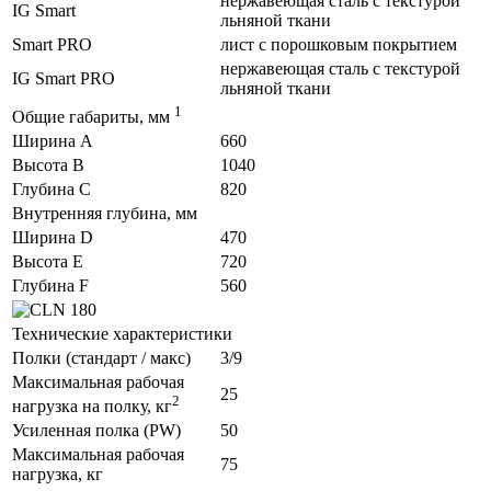
нержавеющая сталь с текстурой
IG Smart
льняной ткани
Smart PRO
лист с порошковым покрытием
нержавеющая сталь с текстурой
IG Smart PRO
льняной ткани
1
Общие габариты, мм
Ширина A
660
Высота B
1040
Глубина C
820
Внутренняя глубина, мм
Ширина D
470
Высота E
720
Глубина F
560
Технические характеристики
Полки (стандарт / макс)
3/9
Максимальная рабочая
25
2
нагрузка на полку, кг
Усиленная полка (PW)
50
Максимальная рабочая
75
нагрузка, кг