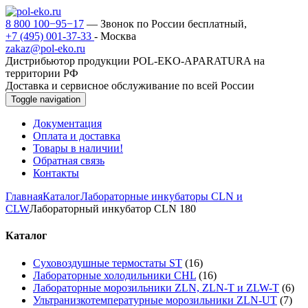
8 800 100−95−17
— Звонок по России бесплатный,
+7 (495) 001-37-33
- Москва
zakaz@pol-eko.ru
Дистрибьютор продукции POL-EKO-APARATURA на
территории РФ
Доставка и сервисное обслуживание по всей России
Toggle navigation
Документация
Оплата и доставка
Товары в наличии!
Обратная связь
Контакты
Главная
Каталог
Лабораторные инкубаторы CLN и
CLW
Лабораторный инкубатор CLN 180
Каталог
Суховоздушные термостаты ST
(16)
Лабораторные холодильники CHL
(16)
Лабораторные морозильники ZLN, ZLN-T и ZLW-T
(6)
Ультранизкотемпературные морозильники ZLN-UT
(7)