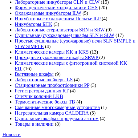
Лабораторные инкубаторы CLN и CLW
(15)
Фармацевтические холодильники CHS
(20)
Охлаждаемые инкубаторы ILW
(5)
Инкубаторы с охлаждением Пельтье ILP
(4)
Инкубаторы БПК
(3)
Лабораторные стерилизаторы SRN и SRW
(9)
Сушильные (сухожаровые) шкафы SLN и SLW
(17)
Простые сушильные (сухожаровые) печи SLN SIMPLE и
SLW SIMPLE
(4)
Климатические камеры KK и KKS
(13)
Проходные сухожаровые шкафы SRWP
(2)
Климатические камеры с фитотронной системой KK
FIT
(16)
Вытяжные шкафы
(9)
Лабораторные шейкеры LS
(4)
Стационарные пробоотборники PP
(3)
Регистраторы данных RT
(4)
Счетчик колоний LKB
Термостатические боксы TB
(4)
Смешанные многокамерные устройства
(1)
Нагревательная камера CALDERA
(5)
Сушильные шкафы с продувкой азотом
(4)
Товары в наличии
(8)
Новости