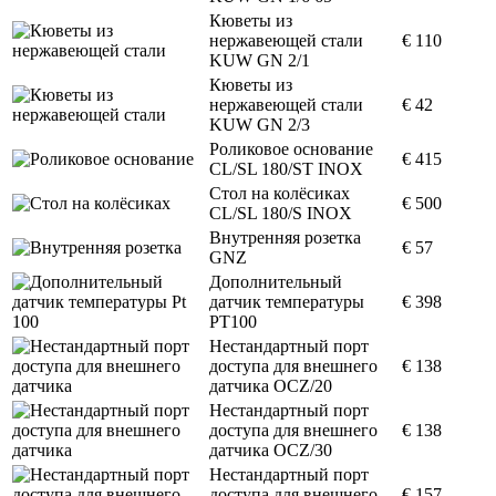
Кюветы из
нержавеющей стали
€ 110
KUW GN 2/1
Кюветы из
нержавеющей стали
€ 42
KUW GN 2/3
Роликовое основание
€ 415
CL/SL 180/ST INOX
Стол на колёсиках
€ 500
CL/SL 180/S INOX
Внутренняя розетка
€ 57
GNZ
Дополнительный
датчик температуры
€ 398
PT100
Нестандартный порт
доступа для внешнего
€ 138
датчика OCZ/20
Нестандартный порт
доступа для внешнего
€ 138
датчика OCZ/30
Нестандартный порт
доступа для внешнего
€ 157