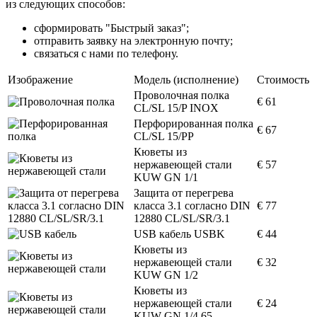
из следующих способов:
сформировать "Быстрый заказ";
отправить заявку на электронную почту;
связаться с нами по телефону.
Изображение
Модель (исполнение)
Стоимость
Проволочная полка
€ 61
CL/SL 15/P INOX
Перфорированная полка
€ 67
CL/SL 15/PP
Кюветы из
нержавеющей стали
€ 57
KUW GN 1/1
Защита от перегрева
класса 3.1 согласно DIN
€ 77
12880 CL/SL/SR/3.1
USB кабель USBK
€ 44
Кюветы из
нержавеющей стали
€ 32
KUW GN 1/2
Кюветы из
нержавеющей стали
€ 24
KUW GN 1/4 65