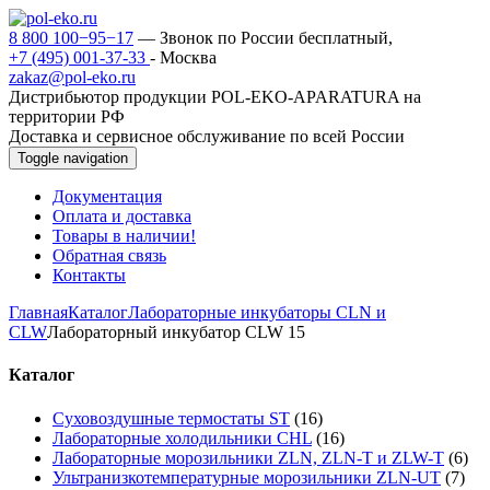
8 800 100−95−17
— Звонок по России бесплатный,
+7 (495) 001-37-33
- Москва
zakaz@pol-eko.ru
Дистрибьютор продукции POL-EKO-APARATURA на
территории РФ
Доставка и сервисное обслуживание по всей России
Toggle navigation
Документация
Оплата и доставка
Товары в наличии!
Обратная связь
Контакты
Главная
Каталог
Лабораторные инкубаторы CLN и
CLW
Лабораторный инкубатор CLW 15
Каталог
Суховоздушные термостаты ST
(16)
Лабораторные холодильники CHL
(16)
Лабораторные морозильники ZLN, ZLN-T и ZLW-T
(6)
Ультранизкотемпературные морозильники ZLN-UT
(7)