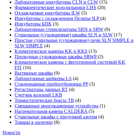
Лабораторные инкубаторы CLN и CLW
(15)
Фармацевтические холодильники CHS
(20)
Охлаждаемые инкубаторы ILW
(5)
Инкубаторы с охлаждением Пельтье ILP
(4)
Инкубаторы БПК
(3)
Лабораторные стерилизаторы SRN и SRW
(9)
Сушильные (сухожаровые) шкафы SLN и SLW
(17)
Простые сушильные (сухожаровые) печи SLN SIMPLE и
SLW SIMPLE
(4)
Климатические камеры KK и KKS
(13)
Проходные сухожаровые шкафы SRWP
(2)
Климатические камеры с фитотронной системой KK
FIT
(16)
Вытяжные шкафы
(9)
Лабораторные шейкеры LS
(4)
Стационарные пробоотборники PP
(3)
Регистраторы данных RT
(4)
Счетчик колоний LKB
Термостатические боксы TB
(4)
Смешанные многокамерные устройства
(1)
Нагревательная камера CALDERA
(5)
Сушильные шкафы с продувкой азотом
(4)
Товары в наличии
(8)
Новости