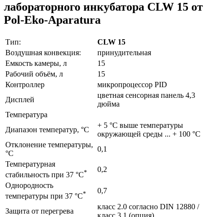
лабораторного инкубатора CLW 15 от
Pol-Eko-Aparatura
Тип:
CLW 15
Воздушная конвекция:
принудительная
Емкость камеры, л
15
Рабочий объём, л
15
Контроллер
микропроцессор PID
цветная сенсорная панель 4,3
Дисплей
дюйма
Температура
+ 5 °C выше температуры
Диапазон температур, °C
окружающей среды ... + 100 °C
Отклонение температуры,
0,1
°C
Температурная
0,2
*
стабильность при 37 °C
Однородность
0,7
*
температуры при 37 °C
класс 2.0 согласно DIN 12880 /
Защита от перегрева
класс 3.1 (опция)