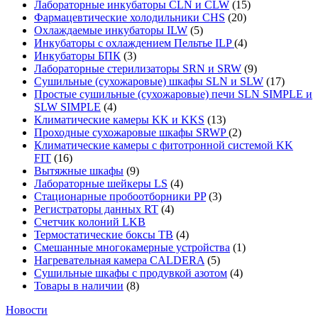
Лабораторные инкубаторы CLN и CLW
(15)
Фармацевтические холодильники CHS
(20)
Охлаждаемые инкубаторы ILW
(5)
Инкубаторы с охлаждением Пельтье ILP
(4)
Инкубаторы БПК
(3)
Лабораторные стерилизаторы SRN и SRW
(9)
Сушильные (сухожаровые) шкафы SLN и SLW
(17)
Простые сушильные (сухожаровые) печи SLN SIMPLE и
SLW SIMPLE
(4)
Климатические камеры KK и KKS
(13)
Проходные сухожаровые шкафы SRWP
(2)
Климатические камеры с фитотронной системой KK
FIT
(16)
Вытяжные шкафы
(9)
Лабораторные шейкеры LS
(4)
Стационарные пробоотборники PP
(3)
Регистраторы данных RT
(4)
Счетчик колоний LKB
Термостатические боксы TB
(4)
Смешанные многокамерные устройства
(1)
Нагревательная камера CALDERA
(5)
Сушильные шкафы с продувкой азотом
(4)
Товары в наличии
(8)
Новости