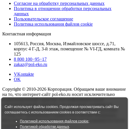
Согласие на обработку персональных данных
Политика в отношении обработки персональных
данных
Пользовательское соглашение
Политика использования файлов cookie
Контактная информация
105613, Россия, Москва, Измайловское шоссе, д.71,
корпус 4 Г-Д, 3-й этаж, помещение № VI-ГД, комната №
125
8 800 100−95−17
zakaz@pol-eko.ru
VKontakte
OK
Copyright © 2010-2026 Корпорация. Обращаем ваше внимание
на то, что интернет-сайт pol-eko.ru носит исключительно
информационный характер, вся информация носит
ознакомительный характер и ни при каких условиях не
Сайт использует файлы cookies. Продолжая просматривать сайт Вы
является публичной офертой, определяемой положениями
соглашаетесь с использованием cookies в соответствии с:
Статьи 437 Гражданского кодекса Российской Федерации.
Итоговая стоимость и сроки доставки согласовываются после
Политикой использования файлов cookie
;
подтверждения заказа.
Политикой обработки данных
.