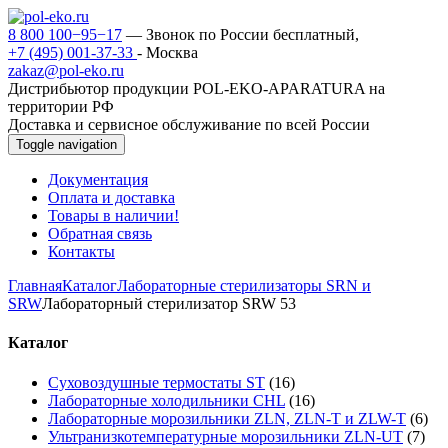
8 800 100−95−17
— Звонок по России бесплатный,
+7 (495) 001-37-33
- Москва
zakaz@pol-eko.ru
Дистрибьютор продукции POL-EKO-APARATURA на
территории РФ
Доставка и сервисное обслуживание по всей России
Toggle navigation
Документация
Оплата и доставка
Товары в наличии!
Обратная связь
Контакты
Главная
Каталог
Лабораторные стерилизаторы SRN и
SRW
Лабораторный стерилизатор SRW 53
Каталог
Суховоздушные термостаты ST
(16)
Лабораторные холодильники CHL
(16)
Лабораторные морозильники ZLN, ZLN-T и ZLW-T
(6)
Ультранизкотемпературные морозильники ZLN-UT
(7)