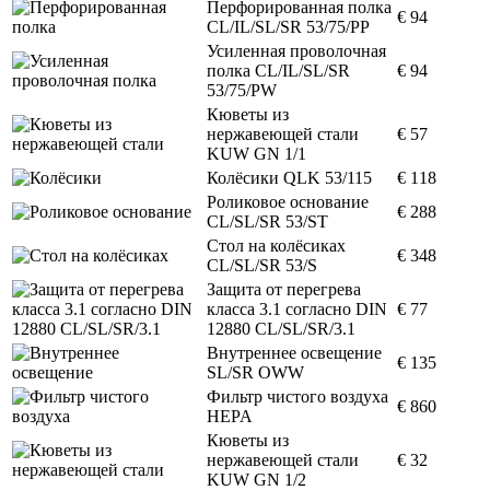
Перфорированная полка
€ 94
CL/IL/SL/SR 53/75/PP
Усиленная проволочная
полка CL/IL/SL/SR
€ 94
53/75/PW
Кюветы из
нержавеющей стали
€ 57
KUW GN 1/1
Колёсики QLK 53/115
€ 118
Роликовое основание
€ 288
CL/SL/SR 53/ST
Стол на колёсиках
€ 348
CL/SL/SR 53/S
Защита от перегрева
класса 3.1 согласно DIN
€ 77
12880 CL/SL/SR/3.1
Внутреннее освещение
€ 135
SL/SR OWW
Фильтр чистого воздуха
€ 860
HEPA
Кюветы из
нержавеющей стали
€ 32
KUW GN 1/2