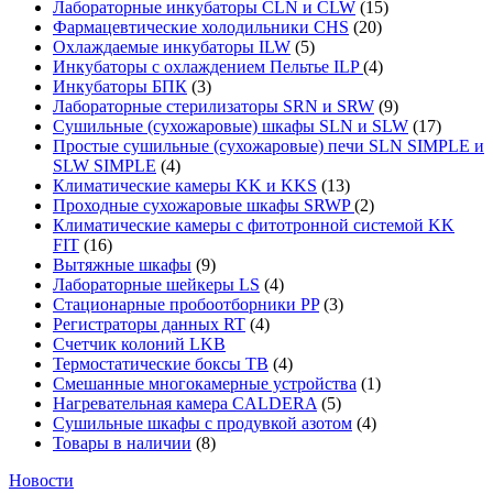
Лабораторные инкубаторы CLN и CLW
(15)
Фармацевтические холодильники CHS
(20)
Охлаждаемые инкубаторы ILW
(5)
Инкубаторы с охлаждением Пельтье ILP
(4)
Инкубаторы БПК
(3)
Лабораторные стерилизаторы SRN и SRW
(9)
Сушильные (сухожаровые) шкафы SLN и SLW
(17)
Простые сушильные (сухожаровые) печи SLN SIMPLE и
SLW SIMPLE
(4)
Климатические камеры KK и KKS
(13)
Проходные сухожаровые шкафы SRWP
(2)
Климатические камеры с фитотронной системой KK
FIT
(16)
Вытяжные шкафы
(9)
Лабораторные шейкеры LS
(4)
Стационарные пробоотборники PP
(3)
Регистраторы данных RT
(4)
Счетчик колоний LKB
Термостатические боксы TB
(4)
Смешанные многокамерные устройства
(1)
Нагревательная камера CALDERA
(5)
Сушильные шкафы с продувкой азотом
(4)
Товары в наличии
(8)
Новости