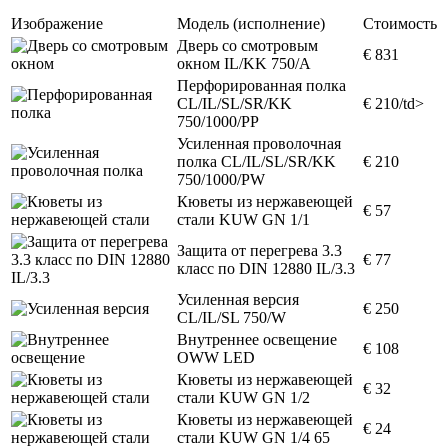
Изображение
Модель (исполнение)
Стоимость
Дверь со смотровым
€ 831
окном IL/KK 750/A
Перфорированная полка
CL/IL/SL/SR/KK
€ 210/td>
750/1000/PP
Усиленная проволочная
полка CL/IL/SL/SR/KK
€ 210
750/1000/PW
Кюветы из нержавеющей
€ 57
стали KUW GN 1/1
Защита от перегрева 3.3
€ 77
класс по DIN 12880 IL/3.3
Усиленная версия
€ 250
CL/IL/SL 750/W
Внутреннее освещение
€ 108
OWW LED
Кюветы из нержавеющей
€ 32
стали KUW GN 1/2
Кюветы из нержавеющей
€ 24
стали KUW GN 1/4 65