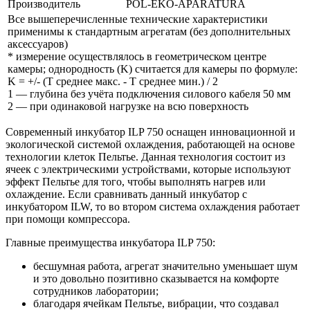
Производитель
POL-EKO-APARATURA
Все вышеперечисленные технические характеристики
применимы к стандартным агрегатам (без дополнительных
аксессуаров)
*
измерение осуществлялось в геометрическом центре
камеры; однородность (K) считается для камеры по формуле:
K = +/- (T среднее макс. - T среднее мин.) / 2
1 —
глубина без учёта подключения силового кабеля 50 мм
2 — при одинаковой нагрузке на всю поверхность
Современный инкубатор ILP 750 оснащен инновационной и
экологической системой охлаждения, работающей на основе
технологии клеток Пельтье. Данная технология состоит из
ячеек с электрическими устройствами, которые используют
эффект Пельтье для того, чтобы выполнять нагрев или
охлаждение. Если сравнивать данный инкубатор с
инкубатором ILW, то во втором система охлаждения работает
при помощи компрессора.
Главные преимущества инкубатора ILP 750:
бесшумная работа, агрегат значительно уменьшает шум
и это довольно позитивно сказывается на комфорте
сотрудников лаборатории;
благодаря ячейкам Пельтье, вибрации, что создавал