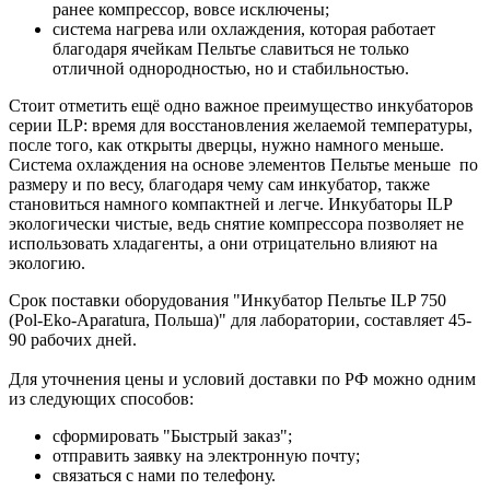
ранее компрессор, вовсе исключены;
система нагрева или охлаждения, которая работает
благодаря ячейкам Пельтье славиться не только
отличной однородностью, но и стабильностью.
Стоит отметить ещё одно важное преимущество инкубаторов
серии ILP: время для восстановления желаемой температуры,
после того, как открыты дверцы, нужно намного меньше.
Система охлаждения на основе элементов Пельтье меньше по
размеру и по весу, благодаря чему сам инкубатор, также
становиться намного компактней и легче. Инкубаторы ILP
экологически чистые, ведь снятие компрессора позволяет не
использовать хладагенты, а они отрицательно влияют на
экологию.
Срок поставки оборудования "Инкубатор Пельтье ILP 750
(Pol-Eko-Aparatura, Польша)" для лаборатории, составляет 45-
90 рабочих дней.
Для уточнения цены и условий доставки по РФ можно одним
из следующих способов:
сформировать "Быстрый заказ";
отправить заявку на электронную почту;
связаться с нами по телефону.