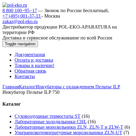
8 800 100−95−17
— Звонок по России бесплатный,
+7 (495) 001-37-33
- Москва
zakaz@pol-eko.ru
Дистрибьютор продукции POL-EKO-APARATURA на
территории РФ
Доставка и сервисное обслуживание по всей России
Toggle navigation
Документация
Оплата и доставка
Товары в наличии!
Обратная связь
Контакты
Главная
Каталог
Инкубаторы с охлаждением Пельтье ILP
Инкубатор Пельтье ILP 750
Каталог
Суховоздушные термостаты ST
(16)
Лабораторные холодильники CHL
(16)
Лабораторные морозильники ZLN, ZLN-T и ZLW-T
(6)
Ультранизкотемпературные морозильники ZLN-UT
(7)