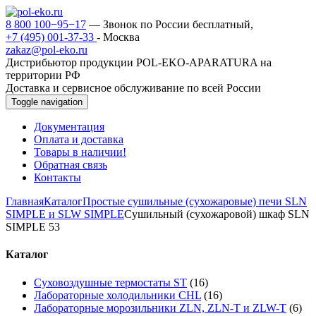
8 800 100−95−17
— Звонок по России бесплатный,
+7 (495) 001-37-33
- Москва
zakaz@pol-eko.ru
Дистрибьютор продукции POL-EKO-APARATURA на
территории РФ
Доставка и сервисное обслуживание по всей России
Toggle navigation
Документация
Оплата и доставка
Товары в наличии!
Обратная связь
Контакты
Главная
Каталог
Простые сушильные (сухожаровые) печи SLN
SIMPLE и SLW SIMPLE
Сушильный (сухожаровой) шкаф SLN
SIMPLE 53
Каталог
Суховоздушные термостаты ST
(16)
Лабораторные холодильники CHL
(16)
Лабораторные морозильники ZLN, ZLN-T и ZLW-T
(6)