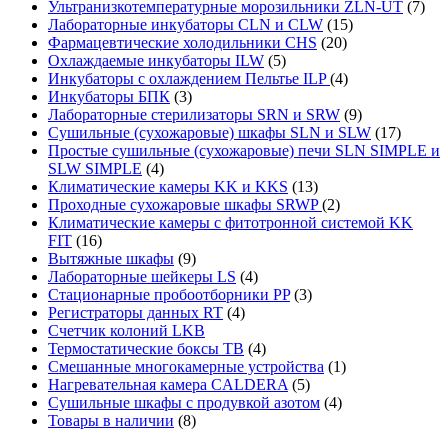
Ультранизкотемпературные морозильники ZLN-UT
(7)
Лабораторные инкубаторы CLN и CLW
(15)
Фармацевтические холодильники CHS
(20)
Охлаждаемые инкубаторы ILW
(5)
Инкубаторы с охлаждением Пельтье ILP
(4)
Инкубаторы БПК
(3)
Лабораторные стерилизаторы SRN и SRW
(9)
Сушильные (сухожаровые) шкафы SLN и SLW
(17)
Простые сушильные (сухожаровые) печи SLN SIMPLE и
SLW SIMPLE
(4)
Климатические камеры KK и KKS
(13)
Проходные сухожаровые шкафы SRWP
(2)
Климатические камеры с фитотронной системой KK
FIT
(16)
Вытяжные шкафы
(9)
Лабораторные шейкеры LS
(4)
Стационарные пробоотборники PP
(3)
Регистраторы данных RT
(4)
Счетчик колоний LKB
Термостатические боксы TB
(4)
Смешанные многокамерные устройства
(1)
Нагревательная камера CALDERA
(5)
Сушильные шкафы с продувкой азотом
(4)
Товары в наличии
(8)