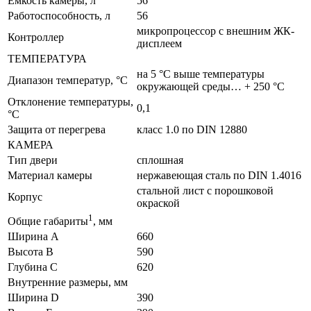
Емкость камеры, л
56
Работоспособность, л
56
микропроцессор с внешним ЖК-
Контроллер
дисплеем
ТЕМПЕРАТУРА
на 5 °C выше температуры
Диапазон температур, °C
окружающей среды… + 250 °C
Отклонение температуры,
0,1
°C
Защита от перегрева
класс 1.0 по DIN 12880
КАМЕРА
Тип двери
сплошная
Материал камеры
нержавеющая сталь по DIN 1.4016
стальной лист с порошковой
Корпус
окраской
1
Общие габариты
, мм
Ширина A
660
Высота B
590
Глубина C
620
Внутренние размеры, мм
Ширина D
390