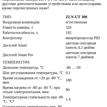
другими дополнительными устройствами или аксессуарами,
кроме перечисленных ниже!
ТИП:
ZLN-UT 300
Воздушная конвекция:
естественная
Емкость камеры, л
326
Работоспособность, л
192
Контроллер
микропроцессор PID
цветная сенсорная
Дисплей Smart
панель 4,3 дюйма
цветная сенсорная
Дисплей Smart Pro
панель 7 дюймов
ТЕМПЕРАТУРА
Диапазон температур, °C
-86 ... -50
Шаг регулирования температуры, °C
0,1
Время охлаждения от +20 до -80 °C,
180
мин
Время нагрева от -80 до -60 °C при
90
отказе электропитания, мин
Температурная стабильность при -80
1.4
°C, °C*
Однородность температуры при -80