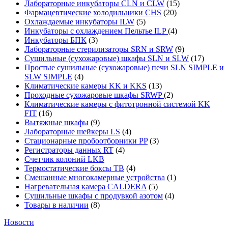
Лабораторные инкубаторы CLN и CLW
(15)
Фармацевтические холодильники CHS
(20)
Охлаждаемые инкубаторы ILW
(5)
Инкубаторы с охлаждением Пельтье ILP
(4)
Инкубаторы БПК
(3)
Лабораторные стерилизаторы SRN и SRW
(9)
Сушильные (сухожаровые) шкафы SLN и SLW
(17)
Простые сушильные (сухожаровые) печи SLN SIMPLE и
SLW SIMPLE
(4)
Климатические камеры KK и KKS
(13)
Проходные сухожаровые шкафы SRWP
(2)
Климатические камеры с фитотронной системой KK
FIT
(16)
Вытяжные шкафы
(9)
Лабораторные шейкеры LS
(4)
Стационарные пробоотборники PP
(3)
Регистраторы данных RT
(4)
Счетчик колоний LKB
Термостатические боксы TB
(4)
Смешанные многокамерные устройства
(1)
Нагревательная камера CALDERA
(5)
Сушильные шкафы с продувкой азотом
(4)
Товары в наличии
(8)
Новости