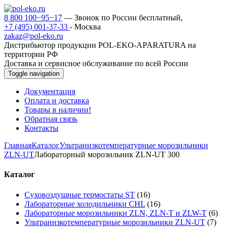
8 800 100−95−17
— Звонок по России бесплатный,
+7 (495) 001-37-33
- Москва
zakaz@pol-eko.ru
Дистрибьютор продукции POL-EKO-APARATURA на
территории РФ
Доставка и сервисное обслуживание по всей России
Toggle navigation
Документация
Оплата и доставка
Товары в наличии!
Обратная связь
Контакты
Главная
Каталог
Ультранизкотемпературные морозильники
ZLN-UT
Лабораторный морозильник ZLN-UT 300
Каталог
Суховоздушные термостаты ST
(16)
Лабораторные холодильники CHL
(16)
Лабораторные морозильники ZLN, ZLN-T и ZLW-T
(6)
Ультранизкотемпературные морозильники ZLN-UT
(7)