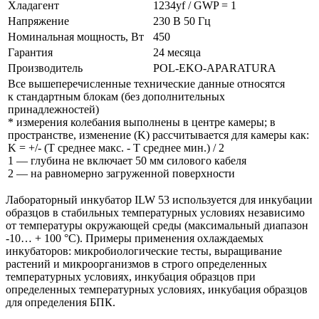
Хладагент
1234yf / GWP = 1
Напряжение
230 В 50 Гц
Номинальная мощность, Вт
450
Гарантия
24 месяца
Производитель
POL-EKO-APARATURA
Все вышеперечисленные технические данные относятся
к стандартным блокам (без дополнительных
принадлежностей)
* измерения колебания выполнены в центре камеры; в
пространстве, изменение (K) рассчитывается для камеры как:
K = +/- (T среднее макс. - T среднее мин.) / 2
1 — глубина не включает 50 мм силового кабеля
2 — на равномерно загруженной поверхности
Лабораторный инкубатор ILW 53 используется для инкубации
образцов в стабильных температурных условиях независимо
от температуры окружающей среды (максимальный диапазон
-10… + 100 °C). Примеры применения охлаждаемых
инкубаторов: микробиологические тесты, выращивание
растений и микроорганизмов в строго определенных
температурных условиях, инкубация образцов при
определенных температурных условиях, инкубация образцов
для определения БПК.