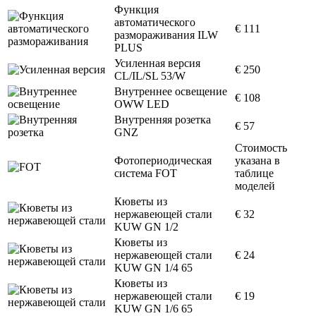
Функция
автоматического
€ 111
размораживания ILW
PLUS
Усиленная версия
€ 250
CL/IL/SL 53/W
Внутреннее освещение
€ 108
OWW LED
Внутренняя розетка
€ 57
GNZ
Стоимость
Фотопериодическая
указана в
система FOT
таблице
моделей
Кюветы из
нержавеющей стали
€ 32
KUW GN 1/2
Кюветы из
нержавеющей стали
€ 24
KUW GN 1/4 65
Кюветы из
нержавеющей стали
€ 19
KUW GN 1/6 65