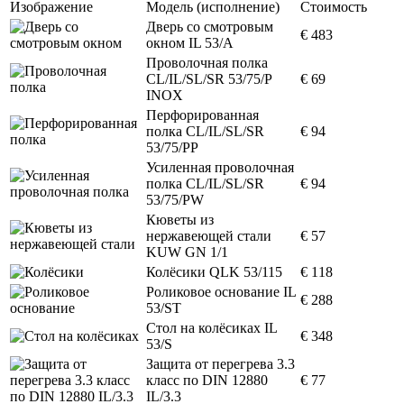
Изображение
Модель (исполнение)
Стоимость
Дверь со смотровым
€ 483
окном IL 53/A
Проволочная полка
CL/IL/SL/SR 53/75/P
€ 69
INOX
Перфорированная
полка CL/IL/SL/SR
€ 94
53/75/PP
Усиленная проволочная
полка CL/IL/SL/SR
€ 94
53/75/PW
Кюветы из
нержавеющей стали
€ 57
KUW GN 1/1
Колёсики QLK 53/115
€ 118
Роликовое основание IL
€ 288
53/ST
Стол на колёсиках IL
€ 348
53/S
Защита от перегрева 3.3
класс по DIN 12880
€ 77
IL/3.3