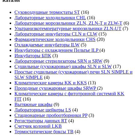
Каталог
Суховоздушные термостаты ST
(16)
Лабораторные холодильники CHL
(16)
Лабораторные морозильники ZLN, ZLN-T и ZLW-T
(6)
Ультранизкотемпературные морозильники ZLN-UT
(7)
Лабораторные инкубаторы CLN и CLW
(15)
Фармацевтические холодильники CHS
(20)
Охлаждаемые инкубаторы ILW
(5)
Инкубаторы с охлаждением Пельтье ILP
(4)
Инкубаторы БПК
(3)
Лабораторные стерилизаторы SRN и SRW
(9)
Сушильные (сухожаровые) шкафы SLN и SLW
(17)
Простые сушильные (сухожаровые) печи SLN SIMPLE и
SLW SIMPLE
(4)
Климатические камеры KK и KKS
(13)
Проходные сухожаровые шкафы SRWP
(2)
Климатические камеры с фитотронной системой KK
FIT
(16)
Вытяжные шкафы
(9)
Лабораторные шейкеры LS
(4)
Стационарные пробоотборники PP
(3)
Регистраторы данных RT
(4)
Счетчик колоний LKB
Термостатические боксы TB
(4)